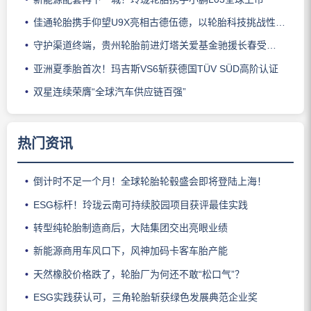
佳通轮胎携手仰望U9X亮相古德伍德，以轮胎科技挑战性能边界
守护渠道终端，贵州轮胎前进灯塔关爱基金驰援长春受灾门店
亚洲夏季胎首次！玛吉斯VS6斩获德国TÜV SÜD高阶认证
双星连续荣膺“全球汽车供应链百强”
热门资讯
倒计时不足一个月！全球轮胎轮毂盛会即将登陆上海！
ESG标杆！玲珑云南可持续胶园项目获评最佳实践
转型纯轮胎制造商后，大陆集团交出亮眼业绩
新能源商用车风口下，风神加码卡客车胎产能
天然橡胶价格跌了，轮胎厂为何还不敢“松口气”？
ESG实践获认可，三角轮胎斩获绿色发展典范企业奖