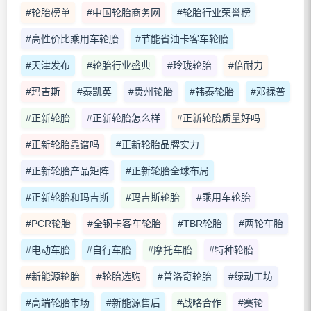
#轮胎榜单
#中国轮胎商务网
#轮胎行业荣誉榜
#高性价比乘用车轮胎
#节能省油卡客车轮胎
#天津发布
#轮胎行业盛典
#玲珑轮胎
#倍耐力
#玛吉斯
#泰凯英
#贵州轮胎
#韩泰轮胎
#邓禄普
#正新轮胎
#正新轮胎怎么样
#正新轮胎质量好吗
#正新轮胎靠谱吗
#正新轮胎品牌实力
#正新轮胎产品矩阵
#正新轮胎全球布局
#正新轮胎和玛吉斯
#玛吉斯轮胎
#乘用车轮胎
#PCR轮胎
#全钢卡客车轮胎
#TBR轮胎
#两轮车胎
#电动车胎
#自行车胎
#摩托车胎
#特种轮胎
#新能源轮胎
#轮胎选购
#普洛奇轮胎
#绿动工坊
#高端轮胎市场
#新能源售后
#战略合作
#赛轮