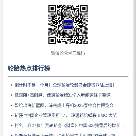
微信公众号二维码
轮胎热点排行榜
倒计时不足一个月！全球轮胎轮毂盛会即将登陆上海！
低滚阻+高耐磨，佳通轮胎精准切入新能源轻卡赛道
智绘出海新蓝图，浦林成山亮相2026泰中合作博览会
斩获 “中国企业管理奥斯卡”， 玲珑轮胎蝉联 BMC 大奖
排名上升27位：赛轮跻身《财富》中国500强背后的增长逻辑
新能源配套再下一城！玲珑轮胎携手小鹏L03全球上市