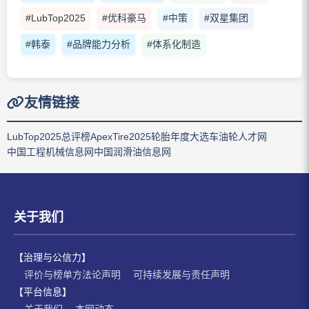
#LubTop2025
#优科豪马
#中策
#双星集团
#韩泰
#品牌能力分析
#体系化制造
友情链接
LubTop2025总评榜
ApexTire2025轮胎年度大选
车油轮人才网
中国工程机械信息网
中国润滑油信息网
关于我们
【治理与公信力】
评价与榜单方法论声明
可持续发展与责任声明
【平台信息】
关于我们
本网动态