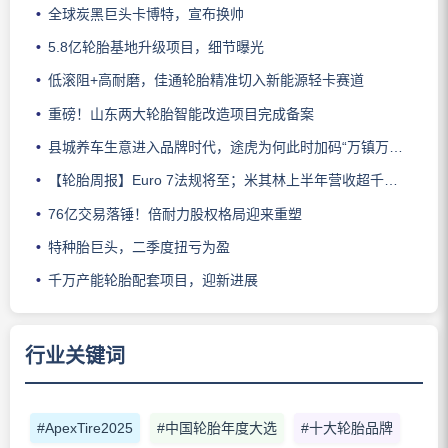
全球炭黑巨头卡博特，宣布换帅
5.8亿轮胎基地升级项目，细节曝光
低滚阻+高耐磨，佳通轮胎精准切入新能源轻卡赛道
重磅！山东两大轮胎智能改造项目完成备案
县城养车生意进入品牌时代，途虎为何此时加码“万镇万店”？
【轮胎周报】Euro 7法规将至；米其林上半年营收超千亿；倍耐力上半年盈利稳增；龙星炭黑斩获欧洲近万吨订单
76亿交易落锤！倍耐力股权格局迎来重塑
特种胎巨头，二季度扭亏为盈
千万产能轮胎配套项目，迎新进展
行业关键词
#ApexTire2025
#中国轮胎年度大选
#十大轮胎品牌