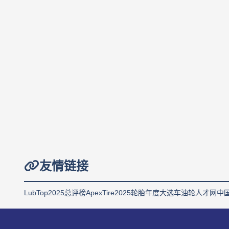
友情链接
LubTop2025总评榜
ApexTire2025轮胎年度大选
车油轮人才网
中