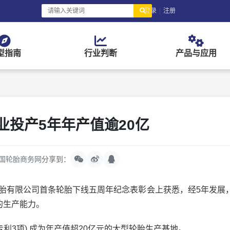
登录
|
注册
型指南
行业判断
产品与应用
业投产5年年产值逾20亿
国轮胎商务网
分享到：
轮胎有限公司首条轮胎下线五周年纪念表彰会上获悉，经5年发展
的生产能力。
利3项),成为年产值超20亿元的大型轮胎生产基地。