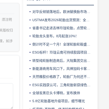
对华反倾销落地后，欧洲替换胎市场迎来拐点
，须注明
USTMA发布2026轮胎出货预测：全年3.303 亿条
省委书记走进吉林玲珑轮胎，点赞轮胎智造标杆
关版权归
轮胎龙头宣布，8月起涨10%！
理，如涉
倒计时不足一个月！全球轮胎轮毂盛会即将登陆上海！
ESG标杆！玲珑云南可持续胶园项目获评最佳实践
转型纯轮胎制造商后，大陆集团交出亮眼业绩
新能源商用车风口下，风神加码卡客车胎产能
天然橡胶价格跌了，轮胎厂为何还不敢“松口气”？
ESG实践获认可，三角轮胎斩获绿色发展典范企业奖
全球炭黑巨头卡博特，宣布换帅
5.8亿轮胎基地升级项目，细节曝光