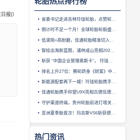
轮胎热点排行榜
日报|）
省委书记走进吉林玲珑轮胎，点赞轮胎智造标杆
倒计时不足一个月！全球轮胎轮毂盛会即将登陆上海！
低滚阻+高耐磨，佳通轮胎精准切入新能源轻卡赛道
智绘出海新蓝图，浦林成山亮相2026泰中合作博览会
斩获 “中国企业管理奥斯卡”， 玲珑轮胎蝉联 BMC 大奖
排名上升27位：赛轮跻身《财富》中国500强背后的增长逻辑
新能源配套再下一城！玲珑轮胎携手小鹏L03全球上市
佳通轮胎携手仰望U9X亮相古德伍德，以轮胎科技挑战性能边界
守护渠道终端，贵州轮胎前进灯塔关爱基金驰援长春受灾门店
亚洲夏季胎首次！玛吉斯VS6斩获德国TÜV SÜD高阶认证
热门资讯