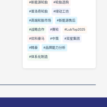
#新能源轮胎
#轮胎选购
#普洛奇轮胎
#绿动工坊
#高端轮胎市场
#新能源售后
#战略合作
#赛轮
#LubTop2025
#优科豪马
#中策
#双星集团
#韩泰
#品牌能力分析
#体系化制造