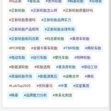
#玛吉斯
#泰凯英
#贵州轮胎
#韩泰轮胎
#邓禄普
#正新轮胎
#正新轮胎怎么样
#正新轮胎质量好吗
#正新轮胎靠谱吗
#正新轮胎品牌实力
#正新轮胎产品矩阵
#正新轮胎全球布局
#正新轮胎和玛吉斯
#玛吉斯轮胎
#乘用车轮胎
#PCR轮胎
#全钢卡客车轮胎
#TBR轮胎
#两轮车胎
#电动车胎
#自行车胎
#摩托车胎
#特种轮胎
#新能源轮胎
#轮胎选购
#普洛奇轮胎
#绿动工坊
#高端轮胎市场
#新能源售后
#战略合作
#赛轮
#LubTop2025
#优科豪马
#中策
#双星集团
#韩泰
#品牌能力分析
#体系化制造