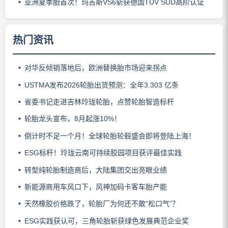
亚洲夏季胎首次！玛吉斯VS6斩获德国TÜV SÜD高阶认证
热门资讯
对华反倾销落地后，欧洲替换胎市场迎来拐点
USTMA发布2026轮胎出货预测：全年3.303 亿条
省委书记走进吉林玲珑轮胎，点赞轮胎智造标杆
轮胎龙头宣布，8月起涨10%！
倒计时不足一个月！全球轮胎轮毂盛会即将登陆上海！
ESG标杆！玲珑云南可持续胶园项目获评最佳实践
转型纯轮胎制造商后，大陆集团交出亮眼业绩
新能源商用车风口下，风神加码卡客车胎产能
天然橡胶价格跌了，轮胎厂为何还不敢“松口气”？
ESG实践获认可，三角轮胎斩获绿色发展典范企业奖