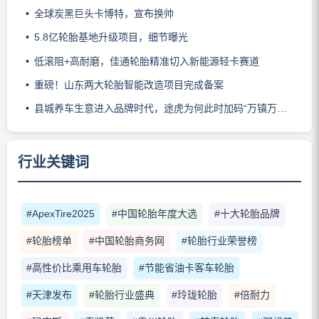
全球炭黑巨头卡博特，宣布换帅
5.8亿轮胎基地升级项目，细节曝光
低滚阻+高耐磨，佳通轮胎精准切入新能源轻卡赛道
重磅！山东两大轮胎智能改造项目完成备案
县城养车生意进入品牌时代，途虎为何此时加码“万镇万店”？
行业关键词
#ApexTire2025
#中国轮胎年度大选
#十大轮胎品牌
#轮胎榜单
#中国轮胎商务网
#轮胎行业荣誉榜
#高性价比乘用车轮胎
#节能省油卡客车轮胎
#天津发布
#轮胎行业盛典
#玲珑轮胎
#倍耐力