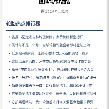
微信公众号二维码
轮胎热点排行榜
省委书记走进吉林玲珑轮胎，点赞轮胎智造标杆
倒计时不足一个月！全球轮胎轮毂盛会即将登陆上海！
低滚阻+高耐磨，佳通轮胎精准切入新能源轻卡赛道
智绘出海新蓝图，浦林成山亮相2026泰中合作博览会
斩获 “中国企业管理奥斯卡”， 玲珑轮胎蝉联 BMC 大奖
排名上升27位：赛轮跻身《财富》中国500强背后的增长逻辑
新能源配套再下一城！玲珑轮胎携手小鹏L03全球上市
佳通轮胎携手仰望U9X亮相古德伍德，以轮胎科技挑战性能边界
守护渠道终端，贵州轮胎前进灯塔关爱基金驰援长春受灾门店