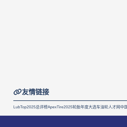
友情链接
LubTop2025总评榜
ApexTire2025轮胎年度大选
车油轮人才网
中