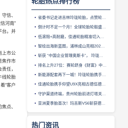
轮胎热点排行榜
、守信、
省委书记走进吉林玲珑轮胎，点赞轮胎智造标杆
信河南”
倒计时不足一个月！全球轮胎轮毂盛会即将登陆上海！
平台。并
低滚阻+高耐磨，佳通轮胎精准切入新能源轻卡赛道
智绘出海新蓝图，浦林成山亮相2026泰中合作博览会
南上市公
斩获 “中国企业管理奥斯卡”， 玲珑轮胎蝉联 BMC 大奖
是焦作市
排名上升27位：赛轮跻身《财富》中国500强背后的增长逻辑
会责任，
新能源配套再下一城！玲珑轮胎携手小鹏L03全球上市
午线轮胎
佳通轮胎携手仰望U9X亮相古德伍德，以轮胎科技挑战性能边界
着“客户
守护渠道终端，贵州轮胎前进灯塔关爱基金驰援长春受灾门店
亚洲夏季胎首次！玛吉斯VS6斩获德国TÜV SÜD高阶认证
的焦点、
热门资讯