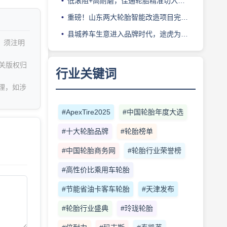
低滚阻+高耐磨，佳通轮胎精准切入新能源轻卡赛道
重磅！山东两大轮胎智能改造项目完成备案
县城养车生意进入品牌时代，途虎为何此时加码“万镇万店”？
，须注明
关版权归
行业关键词
理，如涉
#ApexTire2025
#中国轮胎年度大选
#十大轮胎品牌
#轮胎榜单
#中国轮胎商务网
#轮胎行业荣誉榜
#高性价比乘用车轮胎
#节能省油卡客车轮胎
#天津发布
#轮胎行业盛典
#玲珑轮胎