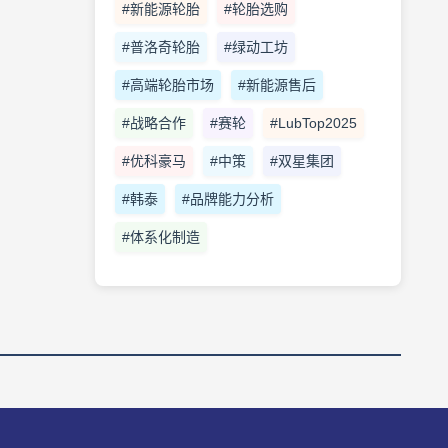
#新能源轮胎
#轮胎选购
#普洛奇轮胎
#绿动工坊
#高端轮胎市场
#新能源售后
#战略合作
#赛轮
#LubTop2025
#优科豪马
#中策
#双星集团
#韩泰
#品牌能力分析
#体系化制造