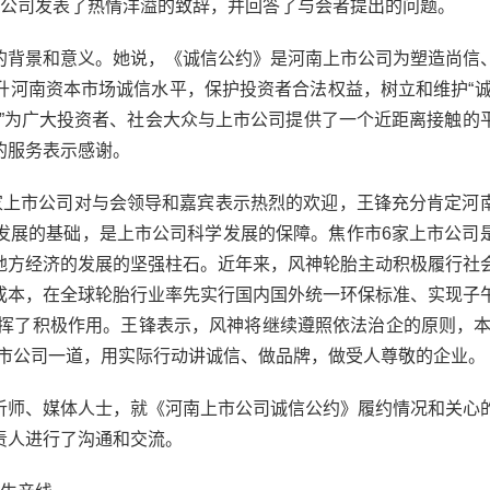
市公司发表了热情洋溢的致辞，并回答了与会者提出的问题。
背景和意义。她说，《诚信公约》是河南上市公司为塑造尚信
升河南资本市场诚信水平，保护投资者合法权益，树立和维护“诚
行”为广大投资者、社会大众与上市公司提供了一个近距离接触的
的服务表示感谢。
上市公司对与会领导和嘉宾表示热烈的欢迎，王锋充分肯定河
发展的基础，是上市公司科学发展的保障。焦作市6家上市公司
地方经济的发展的坚强柱石。近年来，风神轮胎主动积极履行社
成本，在全球轮胎行业率先实行国内国外统一环保标准、实现子
象发挥了积极作用。王锋表示，风神将继续遵照依法治企的原则，本
上市公司一道，用实际行动讲诚信、做品牌，做受人尊敬的企业。
师、媒体人士，就《河南上市公司诚信公约》履约情况和关心
责人进行了沟通和交流。