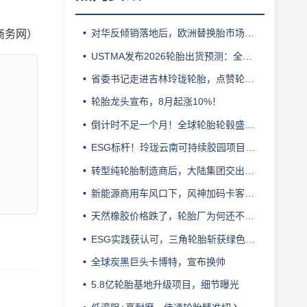
对华反倾销落地后，欧洲替换胎市场迎来拐点
商务网）
USTMA发布2026轮胎出货预测：全年3.303 亿条
省委书记走进吉林玲珑轮胎，点赞轮胎智造标杆
轮胎龙头宣布，8月起涨10%！
倒计时不足一个月！全球轮胎轮毂盛会即将登陆上海！
ESG标杆！玲珑云南可持续胶园项目获评最佳实践
转型纯轮胎制造商后，大陆集团交出亮眼业绩
新能源商用车风口下，风神加码卡客车胎产能
天然橡胶价格跌了，轮胎厂为何还不敢“松口气”？
ESG实践获认可，三角轮胎斩获绿色发展典范企业奖
全球炭黑巨头卡博特，宣布换帅
5.8亿轮胎基地升级项目，细节曝光