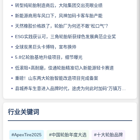
转型纯轮胎制造商后，大陆集团交出亮眼业绩
新能源商用车风口下，风神加码卡客车胎产能
天然橡胶价格跌了，轮胎厂为何还不敢“松口气”？
ESG实践获认可，三角轮胎斩获绿色发展典范企业奖
全球炭黑巨头卡博特，宣布换帅
5.8亿轮胎基地升级项目，细节曝光
低滚阻+高耐磨，佳通轮胎精准切入新能源轻卡赛道
重磅！山东两大轮胎智能改造项目完成备案
县城养车生意进入品牌时代，途虎为何此时加码“万镇万店”？
行业关键词
#ApexTire2025
#中国轮胎年度大选
#十大轮胎品牌