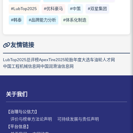
#LubTop2025
#优科豪马
#中策
#双星集团
#韩泰
#品牌能力分析
#体系化制造
友情链接
LubTop2025总评榜
ApexTire2025轮胎年度大选
车油轮人才网
中国工程机械信息网
中国润滑油信息网
关于我们
【治理与公信力】
评价与榜单方法论声明
可持续发展与责任声明
【平台信息】