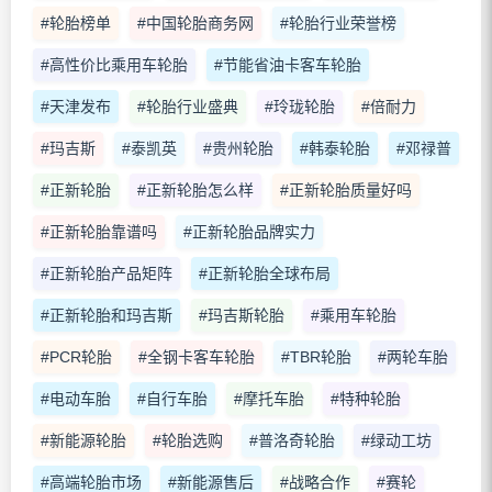
#轮胎榜单
#中国轮胎商务网
#轮胎行业荣誉榜
#高性价比乘用车轮胎
#节能省油卡客车轮胎
#天津发布
#轮胎行业盛典
#玲珑轮胎
#倍耐力
#玛吉斯
#泰凯英
#贵州轮胎
#韩泰轮胎
#邓禄普
#正新轮胎
#正新轮胎怎么样
#正新轮胎质量好吗
#正新轮胎靠谱吗
#正新轮胎品牌实力
#正新轮胎产品矩阵
#正新轮胎全球布局
#正新轮胎和玛吉斯
#玛吉斯轮胎
#乘用车轮胎
#PCR轮胎
#全钢卡客车轮胎
#TBR轮胎
#两轮车胎
#电动车胎
#自行车胎
#摩托车胎
#特种轮胎
#新能源轮胎
#轮胎选购
#普洛奇轮胎
#绿动工坊
#高端轮胎市场
#新能源售后
#战略合作
#赛轮