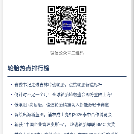
微信公众号二维码
轮胎热点排行榜
省委书记走进吉林玲珑轮胎，点赞轮胎智造标杆
倒计时不足一个月！全球轮胎轮毂盛会即将登陆上海！
低滚阻+高耐磨，佳通轮胎精准切入新能源轻卡赛道
智绘出海新蓝图，浦林成山亮相2026泰中合作博览会
斩获 “中国企业管理奥斯卡”， 玲珑轮胎蝉联 BMC 大奖