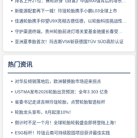
排名上升27位：赛轮跻身《财富》中国500强背后的增长逻辑
新能源配套再下一城！玲珑轮胎携手小鹏L03全球上市
佳通轮胎携手仰望U9X亮相古德伍德，以轮胎科技挑战性能边界
守护渠道终端，贵州轮胎前进灯塔关爱基金驰援长春受灾门店
亚洲夏季胎首次！玛吉斯VS6斩获德国TÜV SÜD高阶认证
热门资讯
对华反倾销落地后，欧洲替换胎市场迎来拐点
USTMA发布2026轮胎出货预测：全年3.303 亿条
省委书记走进吉林玲珑轮胎，点赞轮胎智造标杆
轮胎龙头宣布，8月起涨10%！
倒计时不足一个月！全球轮胎轮毂盛会即将登陆上海！
ESG标杆！玲珑云南可持续胶园项目获评最佳实践