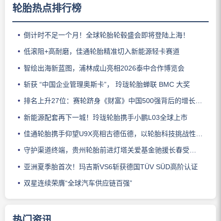
轮胎热点排行榜
倒计时不足一个月！全球轮胎轮毂盛会即将登陆上海！
低滚阻+高耐磨，佳通轮胎精准切入新能源轻卡赛道
智绘出海新蓝图，浦林成山亮相2026泰中合作博览会
斩获 “中国企业管理奥斯卡”， 玲珑轮胎蝉联 BMC 大奖
排名上升27位：赛轮跻身《财富》中国500强背后的增长逻辑
新能源配套再下一城！玲珑轮胎携手小鹏L03全球上市
佳通轮胎携手仰望U9X亮相古德伍德，以轮胎科技挑战性能边界
守护渠道终端，贵州轮胎前进灯塔关爱基金驰援长春受灾门店
亚洲夏季胎首次！玛吉斯VS6斩获德国TÜV SÜD高阶认证
双星连续荣膺“全球汽车供应链百强”
热门资讯