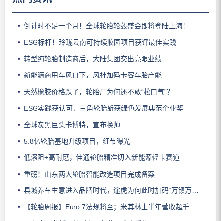
倒计时不足一个月！全球轮胎轮毂盛会即将登陆上海！
ESG标杆！玲珑云南可持续胶园项目获评最佳实践
转型纯轮胎制造商后，大陆集团交出亮眼业绩
新能源商用车风口下，风神加码卡客车胎产能
天然橡胶价格跌了，轮胎厂为何还不敢“松口气”？
ESG实践获认可，三角轮胎斩获绿色发展典范企业奖
全球炭黑巨头卡博特，宣布换帅
5.8亿轮胎基地升级项目，细节曝光
低滚阻+高耐磨，佳通轮胎精准切入新能源轻卡赛道
重磅！山东两大轮胎智能改造项目完成备案
县城养车生意进入品牌时代，途虎为何此时加码“万镇万店”？
【轮胎周报】Euro 7法规将至；米其林上半年营收超千亿；倍耐力上半年盈利稳增；龙星炭黑斩获欧洲近万吨订单