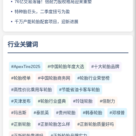
76亿交易落锤！倍耐力股权格局迎来重塑
特种胎巨头，二季度扭亏为盈
千万产能轮胎配套项目，迎新进展
行业关键词
#ApexTire2025
#中国轮胎年度大选
#十大轮胎品牌
#轮胎榜单
#中国轮胎商务网
#轮胎行业荣誉榜
#高性价比乘用车轮胎
#节能省油卡客车轮胎
#天津发布
#轮胎行业盛典
#玲珑轮胎
#倍耐力
#玛吉斯
#泰凯英
#贵州轮胎
#韩泰轮胎
#邓禄普
#正新轮胎
#正新轮胎怎么样
#正新轮胎质量好吗
#正新轮胎靠谱吗
#正新轮胎品牌实力