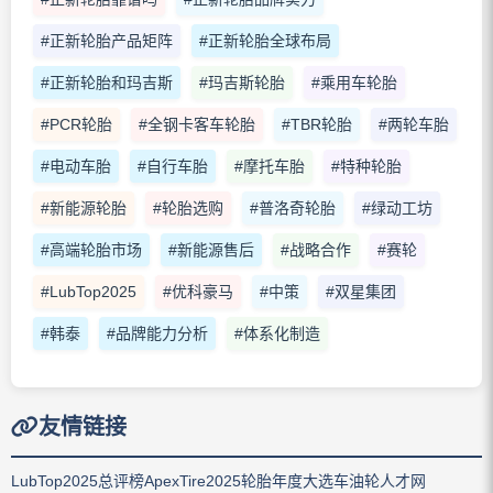
#正新轮胎产品矩阵
#正新轮胎全球布局
#正新轮胎和玛吉斯
#玛吉斯轮胎
#乘用车轮胎
#PCR轮胎
#全钢卡客车轮胎
#TBR轮胎
#两轮车胎
#电动车胎
#自行车胎
#摩托车胎
#特种轮胎
#新能源轮胎
#轮胎选购
#普洛奇轮胎
#绿动工坊
#高端轮胎市场
#新能源售后
#战略合作
#赛轮
#LubTop2025
#优科豪马
#中策
#双星集团
#韩泰
#品牌能力分析
#体系化制造
友情链接
LubTop2025总评榜
ApexTire2025轮胎年度大选
车油轮人才网