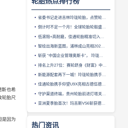
轮胎热点排行榜
省委书记走进吉林玲珑轮胎，点赞轮胎智造标杆
倒计时不足一个月！全球轮胎轮毂盛会即将登陆上海！
低滚阻+高耐磨，佳通轮胎精准切入新能源轻卡赛道
智绘出海新蓝图，浦林成山亮相2026泰中合作博览会
斩获 “中国企业管理奥斯卡”， 玲珑轮胎蝉联 BMC 大奖
排名上升27位：赛轮跻身《财富》中国500强背后的增长逻辑
新能源配套再下一城！玲珑轮胎携手小鹏L03全球上市
佳通轮胎携手仰望U9X亮相古德伍德，以轮胎科技挑战性能边界
赛德斯也希
守护渠道终端，贵州轮胎前进灯塔关爱基金驰援长春受灾门店
改轮胎尺
亚洲夏季胎首次！玛吉斯VS6斩获德国TÜV SÜD高阶认证
但是因为
热门资讯