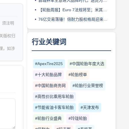
县城养车生意进入品牌时代，途虎为何此时加码“万镇万店”？
【轮胎周报】Euro 7法规将至；米其林上半年营收超千亿；倍耐力上半年盈利稳增；龙星炭黑斩获欧洲近万吨订单
76亿交易落锤！倍耐力股权格局迎来重塑
，须注明
关版权归
行业关键词
理，如涉
#ApexTire2025
#中国轮胎年度大选
#十大轮胎品牌
#轮胎榜单
#中国轮胎商务网
#轮胎行业荣誉榜
#高性价比乘用车轮胎
#节能省油卡客车轮胎
#天津发布
#轮胎行业盛典
#玲珑轮胎