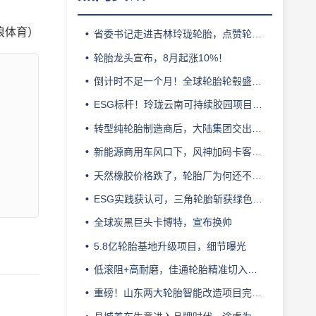
浪体育）
省委书记走进吉林玲珑轮胎，点赞轮胎智造标杆
轮胎龙头宣布，8月起涨10%！
倒计时不足一个月！全球轮胎轮毂盛会即将登陆上海！
ESG标杆！玲珑云南可持续胶园项目获评最佳实践
转型纯轮胎制造商后，大陆集团交出亮眼业绩
新能源商用车风口下，风神加码卡客车胎产能
天然橡胶价格跌了，轮胎厂为何还不敢“松口气”？
ESG实践获认可，三角轮胎斩获绿色发展典范企业奖
全球炭黑巨头卡博特，宣布换帅
5.8亿轮胎基地升级项目，细节曝光
低滚阻+高耐磨，佳通轮胎精准切入新能源轻卡赛道
重磅！山东两大轮胎智能改造项目完成备案