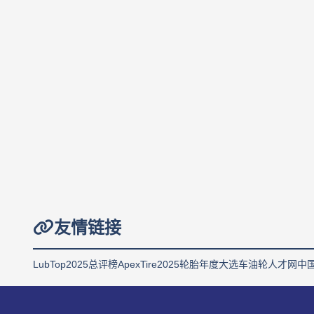
友情链接
LubTop2025总评榜
ApexTire2025轮胎年度大选
车油轮人才网
中