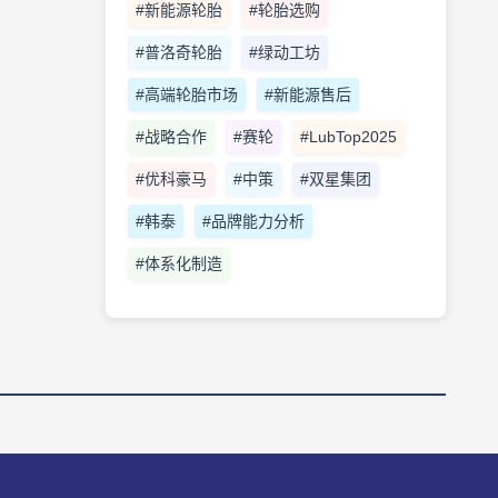
#新能源轮胎
#轮胎选购
#普洛奇轮胎
#绿动工坊
#高端轮胎市场
#新能源售后
#战略合作
#赛轮
#LubTop2025
#优科豪马
#中策
#双星集团
#韩泰
#品牌能力分析
#体系化制造