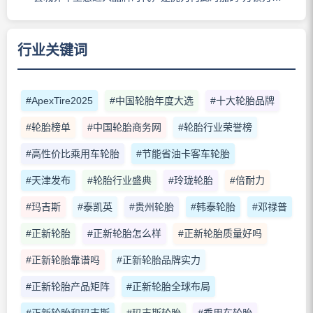
行业关键词
#ApexTire2025
#中国轮胎年度大选
#十大轮胎品牌
#轮胎榜单
#中国轮胎商务网
#轮胎行业荣誉榜
#高性价比乘用车轮胎
#节能省油卡客车轮胎
#天津发布
#轮胎行业盛典
#玲珑轮胎
#倍耐力
#玛吉斯
#泰凯英
#贵州轮胎
#韩泰轮胎
#邓禄普
#正新轮胎
#正新轮胎怎么样
#正新轮胎质量好吗
#正新轮胎靠谱吗
#正新轮胎品牌实力
#正新轮胎产品矩阵
#正新轮胎全球布局
#正新轮胎和玛吉斯
#玛吉斯轮胎
#乘用车轮胎