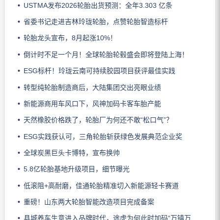
USTMA发布2026轮胎出货预测：全年3.303 亿条
省委书记走进吉林玲珑轮胎，点赞轮胎智造标杆
轮胎龙头宣布，8月起涨10%！
倒计时不足一个月！全球轮胎轮毂盛会即将登陆上海！
ESG标杆！玲珑云南可持续胶园项目获评最佳实践
转型纯轮胎制造商后，大陆集团交出亮眼业绩
新能源商用车风口下，风神加码卡客车胎产能
天然橡胶价格跌了，轮胎厂为何还不敢“松口气”？
ESG实践获认可，三角轮胎斩获绿色发展典范企业奖
全球炭黑巨头卡博特，宣布换帅
5.8亿轮胎基地升级项目，细节曝光
低滚阻+高耐磨，佳通轮胎精准切入新能源轻卡赛道
重磅！山东两大轮胎智能改造项目完成备案
县城养车生意进入品牌时代，途虎为何此时加码“万镇万店”？