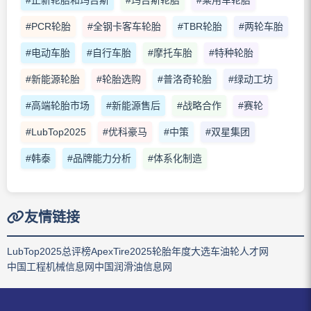
#PCR轮胎
#全钢卡客车轮胎
#TBR轮胎
#两轮车胎
#电动车胎
#自行车胎
#摩托车胎
#特种轮胎
#新能源轮胎
#轮胎选购
#普洛奇轮胎
#绿动工坊
#高端轮胎市场
#新能源售后
#战略合作
#赛轮
#LubTop2025
#优科豪马
#中策
#双星集团
#韩泰
#品牌能力分析
#体系化制造
友情链接
LubTop2025总评榜
ApexTire2025轮胎年度大选
车油轮人才网
中国工程机械信息网
中国润滑油信息网