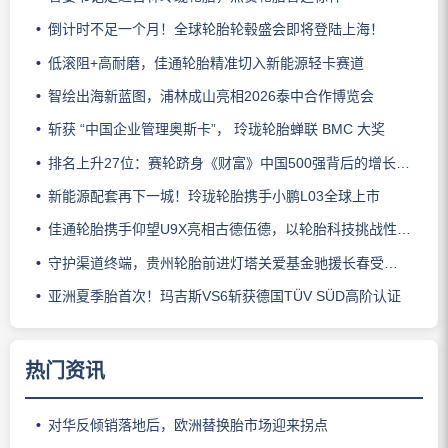
倒计时不足一个月！全球轮胎轮毂盛会即将登陆上海！
低滚阻+高耐磨，佳通轮胎精准切入新能源轻卡赛道
智绘出海新蓝图，浦林成山亮相2026泰中合作博览会
斩获 “中国企业管理奥斯卡”， 玲珑轮胎蝉联 BMC 大奖
排名上升27位：赛轮跻身《财富》中国500强背后的增长逻辑
新能源配套再下一城！玲珑轮胎携手小鹏L03全球上市
佳通轮胎携手仰望U9X亮相古德伍德，以轮胎科技挑战性能边界
守护渠道终端，贵州轮胎前进灯塔关爱基金驰援长春受灾门店
亚洲夏季胎首次！玛吉斯VS6斩获德国TÜV SÜD高阶认证
热门资讯
对华反倾销落地后，欧洲替换胎市场迎来拐点