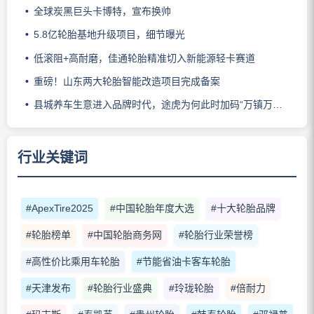
全球炭黑巨头卡博特，宣布换帅
5.8亿轮胎基地升级项目，细节曝光
低滚阻+高耐磨，佳通轮胎精准切入新能源轻卡赛道
重磅！山东两大轮胎智能改造项目完成备案
县城养车生意进入品牌时代，途虎为何此时加码“万镇万店”？
行业关键词
#ApexTire2025
#中国轮胎年度大选
#十大轮胎品牌
#轮胎榜单
#中国轮胎商务网
#轮胎行业荣誉榜
#高性价比乘用车轮胎
#节能省油卡客车轮胎
#天津发布
#轮胎行业盛典
#玲珑轮胎
#倍耐力