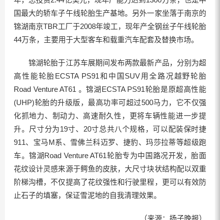
国最大的轿车子午线轮胎生产基地。另外一家坐落于南京的
锦湖南京TBR工厂于2008年竣工，现年产全钢丝子午线轮胎
44万条，主要用于大型客车和载重汽车配套及替换市场。
锦湖轮胎于江苏车展期间发布两款最新产品，分别为超
高性能轮胎ECSTA PS91和中国SUV用全路况越野轮胎
Road Venture AT61 。锦湖ECSTA PS91轮胎是原超高性能
(UHP)轮胎的升级版，最高功率可超过500马力，它不仅强
化抓地力、制动力、高速耐久性，更将车辆性能进一步提
升。尺寸分为19寸、20寸总共八个规格，可以配装保时捷
911、宝马M系、雪佛兰科迈罗、捷豹、玛莎拉蒂等超级跑
车。锦湖Road Venture AT61轮胎专为中国路况开发，胎面
花纹设计灵感来源于鳄鱼的皮肤，大尺寸块状结构配以双重
阶梯沟槽，不仅提高了花纹强性和行驶里程，更可以有效防
止石子的填塞，保证雪泥地的自我清理效果。
（来源：扬子晚报）