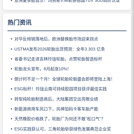
亚洲夏季胎首次！玛吉斯VS6斩获德国TÜV SÜD高阶认证
热门资讯
对华反倾销落地后，欧洲替换胎市场迎来拐点
USTMA发布2026轮胎出货预测：全年3.303 亿条
省委书记走进吉林玲珑轮胎，点赞轮胎智造标杆
轮胎龙头宣布，8月起涨10%！
倒计时不足一个月！全球轮胎轮毂盛会即将登陆上海！
ESG标杆！玲珑云南可持续胶园项目获评最佳实践
转型纯轮胎制造商后，大陆集团交出亮眼业绩
新能源商用车风口下，风神加码卡客车胎产能
天然橡胶价格跌了，轮胎厂为何还不敢“松口气”？
ESG实践获认可，三角轮胎斩获绿色发展典范企业奖