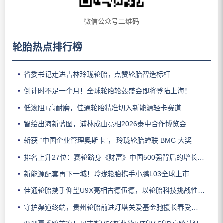
微信公众号二维码
轮胎热点排行榜
省委书记走进吉林玲珑轮胎，点赞轮胎智造标杆
倒计时不足一个月！全球轮胎轮毂盛会即将登陆上海！
低滚阻+高耐磨，佳通轮胎精准切入新能源轻卡赛道
智绘出海新蓝图，浦林成山亮相2026泰中合作博览会
斩获 “中国企业管理奥斯卡”， 玲珑轮胎蝉联 BMC 大奖
排名上升27位：赛轮跻身《财富》中国500强背后的增长逻辑
新能源配套再下一城！玲珑轮胎携手小鹏L03全球上市
佳通轮胎携手仰望U9X亮相古德伍德，以轮胎科技挑战性能边界
守护渠道终端，贵州轮胎前进灯塔关爱基金驰援长春受灾门店