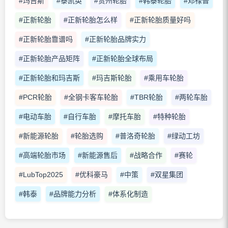
#玛吉斯
#泰凯英
#贵州轮胎
#韩泰轮胎
#邓禄普
#正新轮胎
#正新轮胎怎么样
#正新轮胎质量好吗
#正新轮胎靠谱吗
#正新轮胎品牌实力
#正新轮胎产品矩阵
#正新轮胎全球布局
#正新轮胎和玛吉斯
#玛吉斯轮胎
#乘用车轮胎
#PCR轮胎
#全钢卡客车轮胎
#TBR轮胎
#两轮车胎
#电动车胎
#自行车胎
#摩托车胎
#特种轮胎
#新能源轮胎
#轮胎选购
#普洛奇轮胎
#绿动工坊
#高端轮胎市场
#新能源售后
#战略合作
#赛轮
#LubTop2025
#优科豪马
#中策
#双星集团
#韩泰
#品牌能力分析
#体系化制造