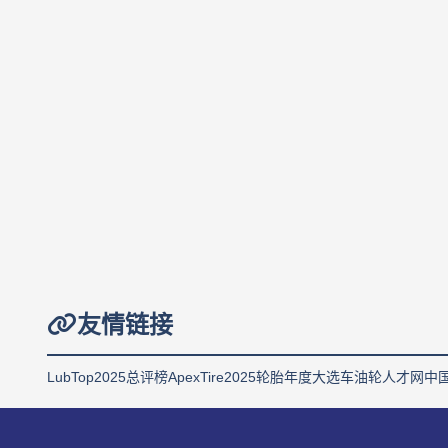
友情链接
LubTop2025总评榜
ApexTire2025轮胎年度大选
车油轮人才网
中