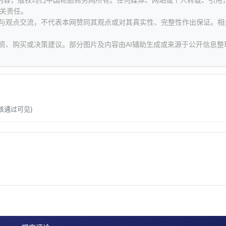
等内容，版权均归中国轮胎商务网所有。任何媒体、网站或个人转载、引用
关责任。
息与观点交流，不代表本网赞同其观点或对其真实性、完整性作出保证。相
资、购买或决策建议。部分图片及内容由AI辅助生成或来源于公开信息整
。
核通过可见)