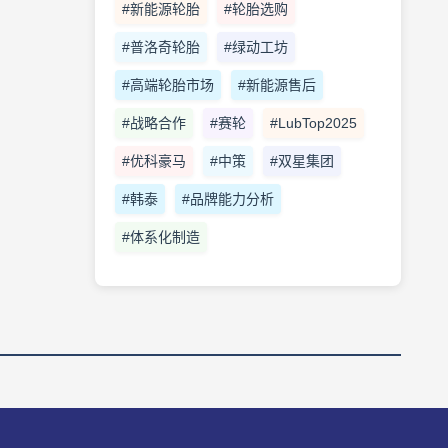
#新能源轮胎
#轮胎选购
#普洛奇轮胎
#绿动工坊
#高端轮胎市场
#新能源售后
#战略合作
#赛轮
#LubTop2025
#优科豪马
#中策
#双星集团
#韩泰
#品牌能力分析
#体系化制造