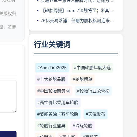
，须注明
县城养车生意进入品牌时代，途虎为何此时加码“万镇万店”？
【轮胎周报】Euro 7法规将至；米其林上半年营收超千亿；倍耐力上半年盈利稳增；龙星炭黑斩获欧洲近万吨订单
关版权归
76亿交易落锤！倍耐力股权格局迎来重塑
理，如涉
行业关键词
#ApexTire2025
#中国轮胎年度大选
#十大轮胎品牌
#轮胎榜单
#中国轮胎商务网
#轮胎行业荣誉榜
#高性价比乘用车轮胎
#节能省油卡客车轮胎
#天津发布
#轮胎行业盛典
#玲珑轮胎