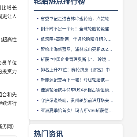
轮胎热点排行榜
同比增长
润更让人
省委书记走进吉林玲珑轮胎，点赞轮胎智造标杆
倒计时不足一个月！全球轮胎轮毂盛会即将登陆上海！
低滚阻+高耐磨，佳通轮胎精准切入新能源轻卡赛道
(超高性
智绘出海新蓝图，浦林成山亮相2026泰中合作博览会
斩获 “中国企业管理奥斯卡”， 玲珑轮胎蝉联 BMC 大奖
会员单位
排名上升27位：赛轮跻身《财富》中国500强背后的增长逻辑
的投资力
新能源配套再下一城！玲珑轮胎携手小鹏L03全球上市
佳通轮胎携手仰望U9X亮相古德伍德，以轮胎科技挑战性能边界
组合和先
守护渠道终端，贵州轮胎前进灯塔关爱基金驰援长春受灾门店
继续进行
亚洲夏季胎首次！玛吉斯VS6斩获德国TÜV SÜD高阶认证
商务网）
热门资讯