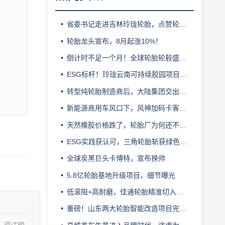
省委书记走进吉林玲珑轮胎，点赞轮胎智造标杆
轮胎龙头宣布，8月起涨10%！
倒计时不足一个月！全球轮胎轮毂盛会即将登陆上海！
ESG标杆！玲珑云南可持续胶园项目获评最佳实践
转型纯轮胎制造商后，大陆集团交出亮眼业绩
新能源商用车风口下，风神加码卡客车胎产能
天然橡胶价格跌了，轮胎厂为何还不敢“松口气”？
ESG实践获认可，三角轮胎斩获绿色发展典范企业奖
全球炭黑巨头卡博特，宣布换帅
5.8亿轮胎基地升级项目，细节曝光
低滚阻+高耐磨，佳通轮胎精准切入新能源轻卡赛道
重磅！山东两大轮胎智能改造项目完成备案