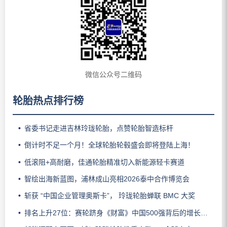
微信公众号二维码
轮胎热点排行榜
省委书记走进吉林玲珑轮胎，点赞轮胎智造标杆
倒计时不足一个月！全球轮胎轮毂盛会即将登陆上海！
低滚阻+高耐磨，佳通轮胎精准切入新能源轻卡赛道
智绘出海新蓝图，浦林成山亮相2026泰中合作博览会
斩获 “中国企业管理奥斯卡”， 玲珑轮胎蝉联 BMC 大奖
排名上升27位：赛轮跻身《财富》中国500强背后的增长逻辑