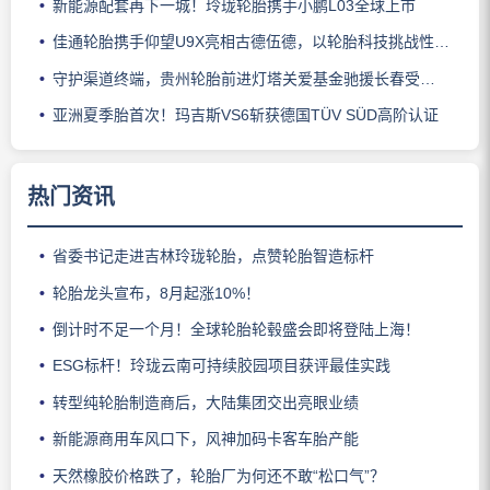
新能源配套再下一城！玲珑轮胎携手小鹏L03全球上市
佳通轮胎携手仰望U9X亮相古德伍德，以轮胎科技挑战性能边界
守护渠道终端，贵州轮胎前进灯塔关爱基金驰援长春受灾门店
亚洲夏季胎首次！玛吉斯VS6斩获德国TÜV SÜD高阶认证
热门资讯
省委书记走进吉林玲珑轮胎，点赞轮胎智造标杆
轮胎龙头宣布，8月起涨10%！
倒计时不足一个月！全球轮胎轮毂盛会即将登陆上海！
ESG标杆！玲珑云南可持续胶园项目获评最佳实践
转型纯轮胎制造商后，大陆集团交出亮眼业绩
新能源商用车风口下，风神加码卡客车胎产能
天然橡胶价格跌了，轮胎厂为何还不敢“松口气”？