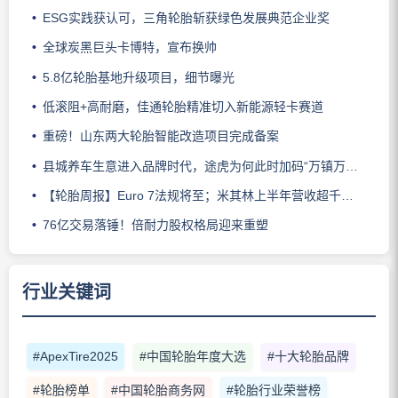
ESG实践获认可，三角轮胎斩获绿色发展典范企业奖
全球炭黑巨头卡博特，宣布换帅
5.8亿轮胎基地升级项目，细节曝光
低滚阻+高耐磨，佳通轮胎精准切入新能源轻卡赛道
重磅！山东两大轮胎智能改造项目完成备案
县城养车生意进入品牌时代，途虎为何此时加码“万镇万店”？
【轮胎周报】Euro 7法规将至；米其林上半年营收超千亿；倍耐力上半年盈利稳增；龙星炭黑斩获欧洲近万吨订单
76亿交易落锤！倍耐力股权格局迎来重塑
行业关键词
#ApexTire2025
#中国轮胎年度大选
#十大轮胎品牌
#轮胎榜单
#中国轮胎商务网
#轮胎行业荣誉榜