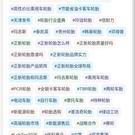
#高性价比乘用车轮胎
#节能省油卡客车轮胎
#天津发布
#轮胎行业盛典
#玲珑轮胎
#倍耐力
#玛吉斯
#泰凯英
#贵州轮胎
#韩泰轮胎
#邓禄普
#正新轮胎
#正新轮胎怎么样
#正新轮胎质量好吗
#正新轮胎靠谱吗
#正新轮胎品牌实力
#正新轮胎产品矩阵
#正新轮胎全球布局
#正新轮胎和玛吉斯
#玛吉斯轮胎
#乘用车轮胎
#PCR轮胎
#全钢卡客车轮胎
#TBR轮胎
#两轮车胎
#电动车胎
#自行车胎
#摩托车胎
#特种轮胎
#新能源轮胎
#轮胎选购
#普洛奇轮胎
#绿动工坊
#高端轮胎市场
#新能源售后
#战略合作
#赛轮
#LubTop2025
#优科豪马
#中策
#双星集团