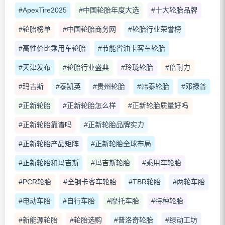
#ApexTire2025
#中国轮胎年度大选
#十大轮胎品牌
#轮胎榜单
#中国轮胎商务网
#轮胎行业荣誉榜
#高性价比乘用车轮胎
#节能省油卡客车轮胎
#天津发布
#轮胎行业盛典
#玲珑轮胎
#倍耐力
#玛吉斯
#泰凯英
#贵州轮胎
#韩泰轮胎
#邓禄普
#正新轮胎
#正新轮胎怎么样
#正新轮胎质量好吗
#正新轮胎靠谱吗
#正新轮胎品牌实力
#正新轮胎产品矩阵
#正新轮胎全球布局
#正新轮胎和玛吉斯
#玛吉斯轮胎
#乘用车轮胎
#PCR轮胎
#全钢卡客车轮胎
#TBR轮胎
#两轮车胎
#电动车胎
#自行车胎
#摩托车胎
#特种轮胎
#新能源轮胎
#轮胎选购
#普洛奇轮胎
#绿动工坊