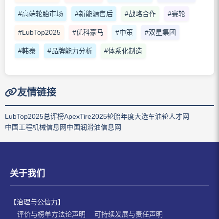
#高端轮胎市场
#新能源售后
#战略合作
#赛轮
#LubTop2025
#优科豪马
#中策
#双星集团
#韩泰
#品牌能力分析
#体系化制造
友情链接
LubTop2025总评榜
ApexTire2025轮胎年度大选
车油轮人才网
中国工程机械信息网
中国润滑油信息网
关于我们
【治理与公信力】
评价与榜单方法论声明
可持续发展与责任声明