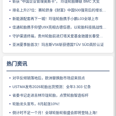
斩获 “中国企业管理奥斯卡”， 玲珑轮胎蝉联 BMC 大奖
排名上升27位：赛轮跻身《财富》中国500强背后的增长逻辑
新能源配套再下一城！玲珑轮胎携手小鹏L03全球上市
佳通轮胎携手仰望U9X亮相古德伍德，以轮胎科技挑战性能边界
守护渠道终端，贵州轮胎前进灯塔关爱基金驰援长春受灾门店
亚洲夏季胎首次！玛吉斯VS6斩获德国TÜV SÜD高阶认证
热门资讯
对华反倾销落地后，欧洲替换胎市场迎来拐点
USTMA发布2026轮胎出货预测：全年3.303 亿条
省委书记走进吉林玲珑轮胎，点赞轮胎智造标杆
轮胎龙头宣布，8月起涨10%！
倒计时不足一个月！全球轮胎轮毂盛会即将登陆上海！