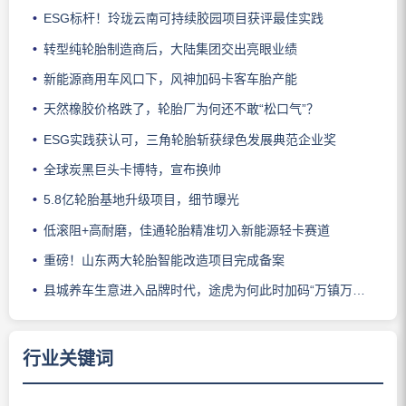
ESG标杆！玲珑云南可持续胶园项目获评最佳实践
转型纯轮胎制造商后，大陆集团交出亮眼业绩
新能源商用车风口下，风神加码卡客车胎产能
天然橡胶价格跌了，轮胎厂为何还不敢“松口气”？
ESG实践获认可，三角轮胎斩获绿色发展典范企业奖
全球炭黑巨头卡博特，宣布换帅
5.8亿轮胎基地升级项目，细节曝光
低滚阻+高耐磨，佳通轮胎精准切入新能源轻卡赛道
重磅！山东两大轮胎智能改造项目完成备案
县城养车生意进入品牌时代，途虎为何此时加码“万镇万店”？
行业关键词