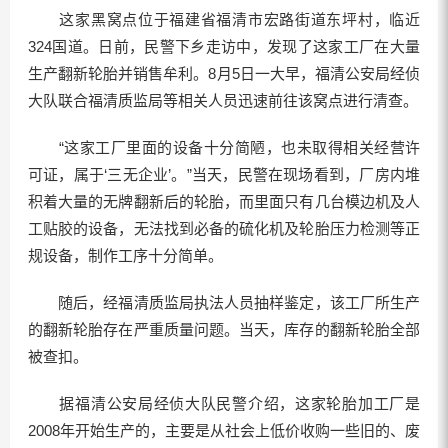
这家黑窝点位于福建省福清市宏路街道东坪村，临近
324国道。日前，民警下乡走访中，发现了这家工厂在大量
生产翻新轮胎并销售牟利。8月5日一大早，福清公安局经侦
大队联合福清质监局等相关人员迅速前往该窝点进行清查。
“这家工厂里面的设备十分简陋，也未取得相关经营许
可证，属于‘三无企业’。”当天，民警在现场看到，厂房内堆
积着大量的无牌翻新后的轮胎，而里面只有几台模边机及人
工贴胶的设备，无法找到必备的硫化机及轮胎压力检测等正
规设备，制作工序十分简单。
随后，经福清质监局执法人员抽样鉴定，该工厂所生产
的翻新轮胎存在严重质量问题。当天，库存的翻新轮胎全部
被查扣。
据福清公安局经侦大队民警介绍，这家轮胎加工厂是
2008年开始生产的，主要是从社会上低价收购一些旧的、废