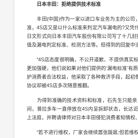
日本丰田：拒绝提供技术标准
丰田(中国)作为一家以进口车业务为主的公司，
准，4S店又是以什么标准来判定汽车漏电的?又凭什
日文形式向日本丰田汽车股份有限公司写了十几封
值及漏电判定标准、检测方法等。但得到的回复中没
“4S店态度很明确，不公开道歉、不提供真实标准
更加强硬，他们说如果对他们提供的‘漏电标准’有
护消费者合法权益，他采取了各种救济手段，起初
协议却被4S店多次随意推翻。
为得到准确的技术资料和标准，石先生只能亲力
间，普拉多车一直停放在4S内呈拆卸状态，长达近2
上法庭，并聘请律师对日本丰田侵犯消费者知情权
“若不进行维权，厂家会继续嚣张跋扈;但若维权