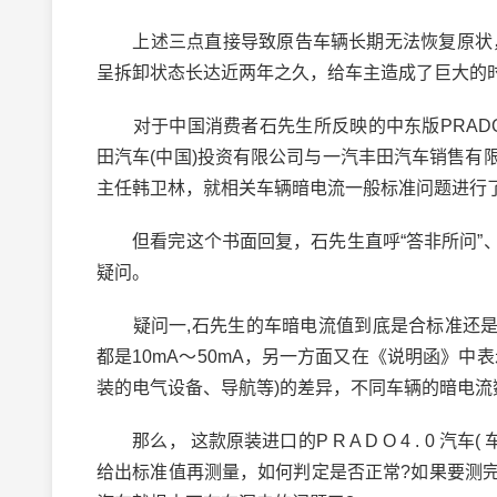
上述三点直接导致原告车辆长期无法恢复原状，
呈拆卸状态长达近两年之久，给车主造成了巨大的
对于中国消费者石先生所反映的中东版PRADO车辆(车
田汽车(中国)投资有限公司与一汽丰田汽车销售
主任韩卫林，就相关车辆暗电流一般标准问题进行
但看完这个书面回复，石先生直呼“答非所问”、
疑问。
疑问一,石先生的车暗电流值到底是合标准还是不
都是10mA～50mA，另一方面又在《说明函》
装的电气设备、导航等)的差异，不同车辆的暗电
那么， 这款原装进口的P R A D O 4 . 0 汽车
给出标准值再测量，如何判定是否正常?如果要测