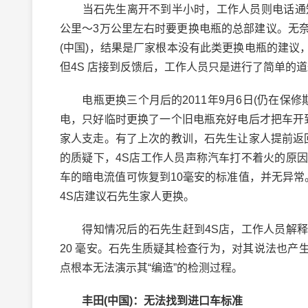
当石先生离开不到半小时，工作人员则电话通知
公里～3万公里左右时要更换电瓶的总部建议。无
(中国)，结果是厂家根本没有此类更换电瓶的建议
但4S 店接到反馈后，工作人员只是进行了简单的
电瓶更换三个月后的2011年9月6日(仍在保修
电，只好临时更换了一个旧电瓶充好电后才把车开
家人支走。有了上次的教训，石先生让家人提前返
的质疑下，4S店工作人员声称汽车打不着火的原
车的暗电流值可恢复到10毫安的标准值，并无异
4S店建议石先生家人更换。
得知情况后的石先生赶到4S店，工作人员解释
20 毫安。石先生质疑其检查行为，对其说法也产
点根本无法演示其“编造”的检测过程。
丰田(中国)：无法找到进口车标准