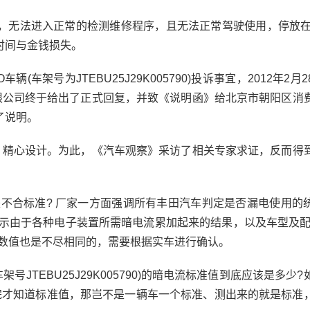
无法进入正常的检测维修程序，且无法正常驾驶使用，停放在
时间与金钱损失。
架号为JTEBU25J29K005790)投诉事宜，2012年2月
有限公司终于给出了正式回复，并致《说明函》给北京市朝阳区消
了说明。
精心设计。为此，《汽车观察》采访了相关专家求证，反而得
合标准? 厂家一方面强调所有丰田汽车判定是否漏电使用的
中表示由于各种电子装置所需暗电流累加起来的结果，以及车型及配
流数值也是不尽相同的，需要根据实车进行确认。
( 车架号JTEBU25J29K005790)的暗电流标准值到底应该是多少
完才知道标准值，那岂不是一辆车一个标准、测出来的就是标准