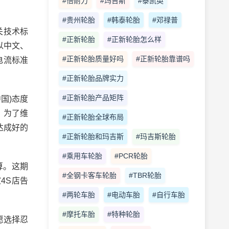
#倍耐力
#玛吉斯
#泰凯英
#贵州轮胎
#韩泰轮胎
#邓禄普
关技术标
#正新轮胎
#正新轮胎怎么样
以中文、
#正新轮胎质量好吗
#正新轮胎靠谱吗
电流标准
#正新轮胎品牌实力
#正新轮胎产品矩阵
国)态度
，为了维
#正新轮胎全球布局
达成好的
#正新轮胎和玛吉斯
#玛吉斯轮胎
#乘用车轮胎
#PCR轮胎
算。这期
#全钢卡客车轮胎
#TBR轮胎
4S店告
#两轮车胎
#电动车胎
#自行车胎
#摩托车胎
#特种轮胎
愿选择忍