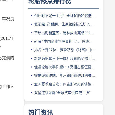
轮胎热点排行榜
倒计时不足一个月！全球轮胎轮毂盛会即将登陆上海！
，车况良
低滚阻+高耐磨，佳通轮胎精准切入新能源轻卡赛道
智绘出海新蓝图，浦林成山亮相2026泰中合作博览会
011年
斩获 “中国企业管理奥斯卡”， 玲珑轮胎蝉联 BMC 大奖
。
排名上升27位：赛轮跻身《财富》中国500强背后的增长逻辑
已充满的
新能源配套再下一城！玲珑轮胎携手小鹏L03全球上市
佳通轮胎携手仰望U9X亮相古德伍德，以轮胎科技挑战性能边界
守护渠道终端，贵州轮胎前进灯塔关爱基金驰援长春受灾门店
亚洲夏季胎首次！玛吉斯VS6斩获德国TÜV SÜD高阶认证
内工作人
双星连续荣膺“全球汽车供应链百强”
热门资讯