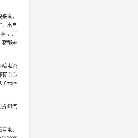
般来说，
”，出自
响”，厂
，就都是
车暗电流
都有自己
电子元器
要拆卸汽
瓶亏电，