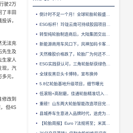
行驶2万
问了丰田
倒计时不足一个月！全球轮胎轮毂盛会即将登陆上海！
线投诉，
ESG标杆！玲珑云南可持续胶园项目获评最佳实践
转型纯轮胎制造商后，大陆集团交出亮眼业绩
然无法充
新能源商用车风口下，风神加码卡客车胎产能
石先生及
天然橡胶价格跌了，轮胎厂为何还不敢“松口气”？
先生家人
ESG实践获认可，三角轮胎斩获绿色发展典范企业奖
发现，汽
全球炭黑巨头卡博特，宣布换帅
万多元，
5.8亿轮胎基地升级项目，细节曝光
低滚阻+高耐磨，佳通轮胎精准切入新能源轻卡赛道
准修改到
重磅！山东两大轮胎智能改造项目完成备案
，但4S
县城养车生意进入品牌时代，途虎为何此时加码“万镇万店”？
【轮胎周报】Euro 7法规将至；米其林上半年营收超千亿；倍耐力上半年盈利稳增；龙星炭黑斩获欧洲近万吨订单