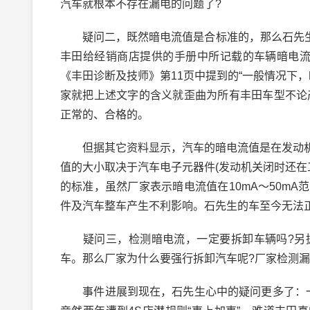
汽车就根本不存在漏电的问题了?
疑问二，既然暗电流值是合标准的，那么石先生的
丰田给经销商店提供的手册中所记载的车辆暗电流标
《丰田诊断及技师》第11页中提到的“一般情况下，
家就把上述文字的含义就歪曲为所有丰田车型不论产
正常的、合格的。
但据其它资料显示，汽车的暗电流值是在发动机
值的大小取决于汽车电子元器件(发动机关闭时还在
的标准，虽然厂家表示暗电流值在10mA～50m
件及汽车整车产生不利影响。石先生的车至今无法
疑问三，检测暗电流，一定要拆卸车辆吗?另据
车。那么厂家为什么要强行拆卸汽车呢?厂家检测漏
事件进展到现在，石先生心中的疑问更多了：一