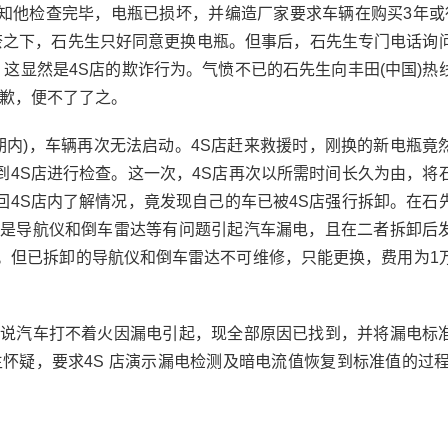
他检查完毕，电瓶已损坏，并编造厂家要求车辆在购买3年或
奈之下，石先生只好同意更换电瓶。但事后，石先生专门电话询
，这显然是4S店的欺诈行为。气愤不已的石先生向丰田(中国)热
道歉，便不了了之。
期内)，车辆再次无法启动。4S店赶来救援时，刚换的新电瓶竟
到4S店进行检查。这一次，4S店再次以所需时间长久为由，将
回4S店内了解情况，竟发现自己的车已被4S店强行拆卸。在石
因是导航仪和倒车雷达等有问题引起汽车漏电，且在二者拆卸后
常。但已拆卸的导航仪和倒车雷达不可维修，只能更换，费用为1
说汽车打不着火因漏电引起，现全部原因已找到，并将漏电标
生怀疑，要求4S 店演示漏电检测及暗电流值恢复到标准值的过程