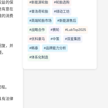
#新能源轮胎
#轮胎选购
权益的保
他有意在
#普洛奇轮胎
#绿动工坊
难的消费
#高端轮胎市场
#新能源售后
#战略合作
#赛轮
#LubTop2025
#优科豪马
#中策
#双星集团
回复，并
#韩泰
#品牌能力分析
疑。
#体系化制造
过程。
具有法律