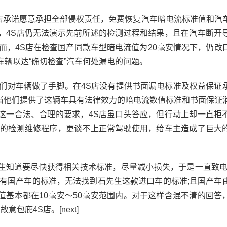
店承诺愿意承担全部侵权责任，免费恢复汽车暗电流标准值和汽
，4S店仍无法演示先前所述的检测过程和结果，且在汽车断开
继而，4S店在检查国产同款车型暗电流值为20毫安情况下，仍改
车辆以达“确切检查”汽车何处漏电的问题。
对车辆做了手脚。在4S店没有提供书面漏电标准及权益保证
当他们提供了这辆车具有法律效力的暗电流数值标准和书面保证
这一合法、合理的要求，4S店虽口头答应，但行动上却一直拒
常的检测维修程序，更谈不上正常驾驶使用，给车主造成了巨大
知道要尽快获得相关技术标准，尽量减小损失，于是一直致电
只有国产车的标准，无法找到石先生这款进口车的标准;且国产车
值基本都在10毫安～50毫安范围内。对于这样含混不清的回答
包庇4S店。[next]