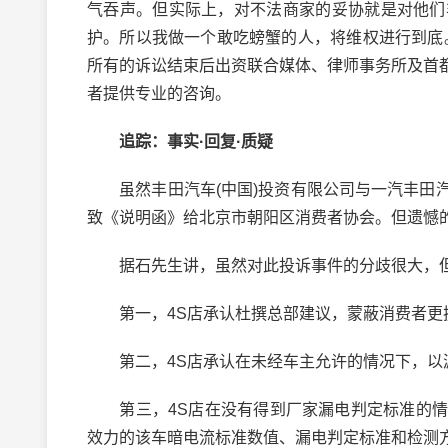
气吞声。但实际上，对不法商家的妥协就是对他们
护。所以我做一个敢吃螃蟹的人，将维权进行到底
所有的诉讼结束后出资联合媒体、律师事务所及首
者提供专业的咨询。
追踪：事实·回复·质疑
虽然丰田汽车(中国)投资有限公司与一汽丰田汽
致《说明函》给北京市朝阳区消费者协会。但遗憾
据石先生讲，虽然对此投诉事件的分歧很大，但
第一，4S店承认杜撰总部建议，蒙蔽消费者更
第二，4S店承认在未经车主允许的情况下，以漏
第三，4S店在没有得到厂家漏电判定标准的情
效力的该车暗电流标准数值、漏电判定标准和检测