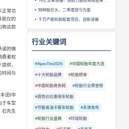
76亿交易落锤！倍耐力股权格局迎来重塑
特种胎巨头，二季度扭亏为盈
车正常功
导航仪的
千万产能轮胎配套项目，迎新进展
口称这款
行业关键词
承诺的情
消费者权
#ApexTire2025
#中国轮胎年度大选
不提供，
的时间与
#十大轮胎品牌
#轮胎榜单
#中国轮胎商务网
#轮胎行业荣誉榜
丰田(中
#高性价比乘用车轮胎
由于车型
#节能省油卡客车轮胎
#天津发布
，石先生
#轮胎行业盛典
#玲珑轮胎