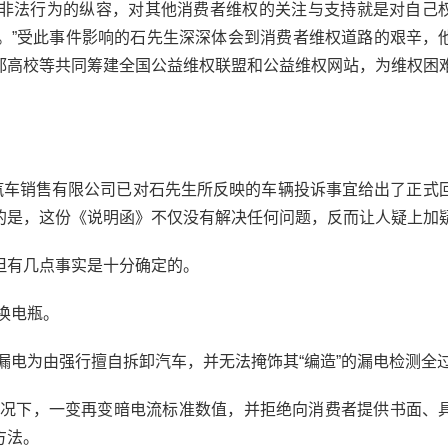
非法行为的纵容，对其他消费者维权的关注与支持就是对自己
。”受此事件影响的石先生深深体会到消费者维权道路的艰辛，
都高校等共同筹建全国公益维权联盟和公益维权网站，为维权困
车销售有限公司已对石先生所反映的车辆投诉事宜给出了正式
的是，这份《说明函》不仅没有解决任何问题，反而让人疑上加
有几点事实是十分确定的。
换电瓶。
电为由强行擅自拆卸汽车，并无法掩饰其“编造”的漏电检测全
况下，一变再变暗电流标准数值，并拒绝向消费者提供书面、
方法。