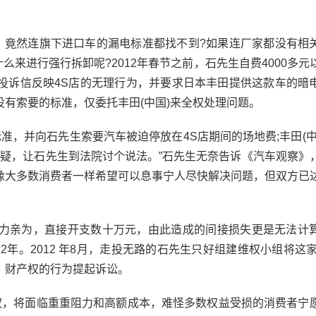
竟然连旗下进口车的漏电标准都找不到?如果连厂家都没有相
么来进行强行拆卸呢?2012年春节之前，石先生自费4000多元
投诉信反映4S店的无理行为，并要求日本丰田提供这款车的暗
有索要的标准，仅委托丰田(中国)来全权处理问题。
，并向石先生索要汽车被迫停放在4S店期间的场地费;丰田(中
质疑，让石先生到法院讨个说法。”石先生无奈告诉《汽车观察》
像大多数消费者一样希望可以息事宁人尽快解决问题，但双方已
亲为，直接开支数十万元，由此造成的间接损失更是无法计
年。2012 年8月，走投无路的石先生只好组建维权小组将这家
、财产权的行为提起诉讼。
，将面临重重阻力和高额成本，难怪多数权益受损的消费者宁