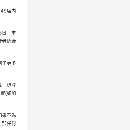
4S店内
28日，丰
费者协会
到了更多
统一标准
置(如加
?如果不先
，那任何