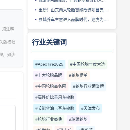
低滚阻+高耐磨，佳通轮胎精准切入新能源轻卡赛道
重磅！山东两大轮胎智能改造项目完成备案
县城养车生意进入品牌时代，途虎为何此时加码“万镇万店”？
，须注明
行业关键词
关版权归
理，如涉
#ApexTire2025
#中国轮胎年度大选
#十大轮胎品牌
#轮胎榜单
#中国轮胎商务网
#轮胎行业荣誉榜
#高性价比乘用车轮胎
#节能省油卡客车轮胎
#天津发布
#轮胎行业盛典
#玲珑轮胎