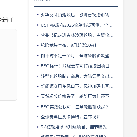
对华反倾销落地后，欧洲替换胎市场迎来拐点
体育新闻）
USTMA发布2026轮胎出货预测：全年3.303 亿条
省委书记走进吉林玲珑轮胎，点赞轮胎智造标杆
轮胎龙头宣布，8月起涨10%！
倒计时不足一个月！全球轮胎轮毂盛会即将登陆上海！
ESG标杆！玲珑云南可持续胶园项目获评最佳实践
转型纯轮胎制造商后，大陆集团交出亮眼业绩
新能源商用车风口下，风神加码卡客车胎产能
天然橡胶价格跌了，轮胎厂为何还不敢“松口气”？
ESG实践获认可，三角轮胎斩获绿色发展典范企业奖
全球炭黑巨头卡博特，宣布换帅
5.8亿轮胎基地升级项目，细节曝光