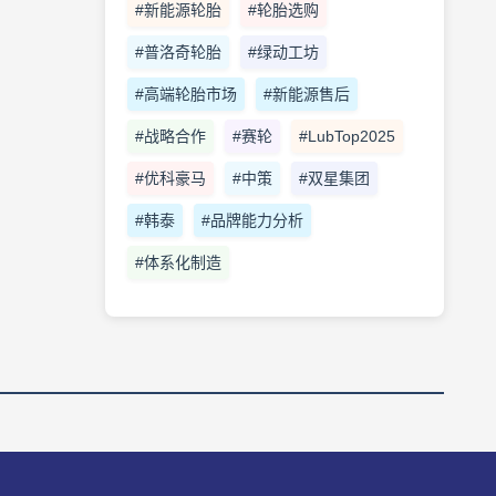
#新能源轮胎
#轮胎选购
#普洛奇轮胎
#绿动工坊
#高端轮胎市场
#新能源售后
#战略合作
#赛轮
#LubTop2025
#优科豪马
#中策
#双星集团
#韩泰
#品牌能力分析
#体系化制造