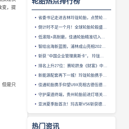
轮胎热点排行榜
改变，提
省委书记走进吉林玲珑轮胎，点赞轮胎智造标杆
倒计时不足一个月！全球轮胎轮毂盛会即将登陆上海！
低滚阻+高耐磨，佳通轮胎精准切入新能源轻卡赛道
智绘出海新蓝图，浦林成山亮相2026泰中合作博览会
斩获 “中国企业管理奥斯卡”， 玲珑轮胎蝉联 BMC 大奖
排名上升27位：赛轮跻身《财富》中国500强背后的增长逻辑
新能源配套再下一城！玲珑轮胎携手小鹏L03全球上市
，但是只
佳通轮胎携手仰望U9X亮相古德伍德，以轮胎科技挑战性能边界
守护渠道终端，贵州轮胎前进灯塔关爱基金驰援长春受灾门店
亚洲夏季胎首次！玛吉斯VS6斩获德国TÜV SÜD高阶认证
热门资讯