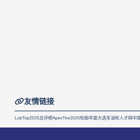
友情链接
LubTop2025总评榜
ApexTire2025轮胎年度大选
车油轮人才网
中