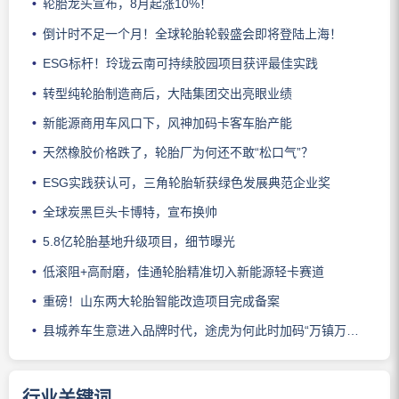
轮胎龙头宣布，8月起涨10%！
倒计时不足一个月！全球轮胎轮毂盛会即将登陆上海！
ESG标杆！玲珑云南可持续胶园项目获评最佳实践
转型纯轮胎制造商后，大陆集团交出亮眼业绩
新能源商用车风口下，风神加码卡客车胎产能
天然橡胶价格跌了，轮胎厂为何还不敢“松口气”？
ESG实践获认可，三角轮胎斩获绿色发展典范企业奖
全球炭黑巨头卡博特，宣布换帅
5.8亿轮胎基地升级项目，细节曝光
低滚阻+高耐磨，佳通轮胎精准切入新能源轻卡赛道
重磅！山东两大轮胎智能改造项目完成备案
县城养车生意进入品牌时代，途虎为何此时加码“万镇万店”？
行业关键词