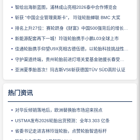
智绘出海新蓝图，浦林成山亮相2026泰中合作博览会
斩获 “中国企业管理奥斯卡”， 玲珑轮胎蝉联 BMC 大奖
排名上升27位：赛轮跻身《财富》中国500强背后的增长逻辑
新能源配套再下一城！玲珑轮胎携手小鹏L03全球上市
佳通轮胎携手仰望U9X亮相古德伍德，以轮胎科技挑战性能边界
守护渠道终端，贵州轮胎前进灯塔关爱基金驰援长春受灾门店
亚洲夏季胎首次！玛吉斯VS6斩获德国TÜV SÜD高阶认证
热门资讯
对华反倾销落地后，欧洲替换胎市场迎来拐点
USTMA发布2026轮胎出货预测：全年3.303 亿条
省委书记走进吉林玲珑轮胎，点赞轮胎智造标杆