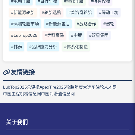
#电动车胎
#自行车胎
#摩托车胎
#特种轮胎
#新能源轮胎
#轮胎选购
#普洛奇轮胎
#绿动工坊
#高端轮胎市场
#新能源售后
#战略合作
#赛轮
#LubTop2025
#优科豪马
#中策
#双星集团
#韩泰
#品牌能力分析
#体系化制造
友情链接
LubTop2025总评榜
ApexTire2025轮胎年度大选
车油轮人才网
中国工程机械信息网
中国润滑油信息网
关于我们