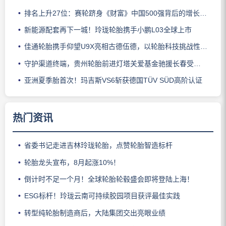
排名上升27位：赛轮跻身《财富》中国500强背后的增长逻辑
新能源配套再下一城！玲珑轮胎携手小鹏L03全球上市
佳通轮胎携手仰望U9X亮相古德伍德，以轮胎科技挑战性能边界
守护渠道终端，贵州轮胎前进灯塔关爱基金驰援长春受灾门店
亚洲夏季胎首次！玛吉斯VS6斩获德国TÜV SÜD高阶认证
热门资讯
省委书记走进吉林玲珑轮胎，点赞轮胎智造标杆
轮胎龙头宣布，8月起涨10%！
倒计时不足一个月！全球轮胎轮毂盛会即将登陆上海！
ESG标杆！玲珑云南可持续胶园项目获评最佳实践
转型纯轮胎制造商后，大陆集团交出亮眼业绩