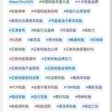
#ApexTire2025
#中国轮胎年度大选
#十大轮胎品牌
#轮胎榜单
#中国轮胎商务网
#轮胎行业荣誉榜
#高性价比乘用车轮胎
#节能省油卡客车轮胎
#天津发布
#轮胎行业盛典
#玲珑轮胎
#倍耐力
#玛吉斯
#泰凯英
#贵州轮胎
#韩泰轮胎
#邓禄普
#正新轮胎
#正新轮胎怎么样
#正新轮胎质量好吗
#正新轮胎靠谱吗
#正新轮胎品牌实力
#正新轮胎产品矩阵
#正新轮胎全球布局
#正新轮胎和玛吉斯
#玛吉斯轮胎
#乘用车轮胎
#PCR轮胎
#全钢卡客车轮胎
#TBR轮胎
#两轮车胎
#电动车胎
#自行车胎
#摩托车胎
#特种轮胎
#新能源轮胎
#轮胎选购
#普洛奇轮胎
#绿动工坊