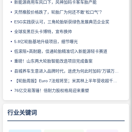
新能源商用车风口下，风神加码卡客车胎产能
天然橡胶价格跌了，轮胎厂为何还不敢“松口气”？
ESG实践获认可，三角轮胎斩获绿色发展典范企业奖
全球炭黑巨头卡博特，宣布换帅
5.8亿轮胎基地升级项目，细节曝光
低滚阻+高耐磨，佳通轮胎精准切入新能源轻卡赛道
重磅！山东两大轮胎智能改造项目完成备案
县城养车生意进入品牌时代，途虎为何此时加码“万镇万店”？
【轮胎周报】Euro 7法规将至；米其林上半年营收超千亿；倍耐力上半年盈利稳增；龙星炭黑斩获欧洲近万吨订单
76亿交易落锤！倍耐力股权格局迎来重塑
行业关键词