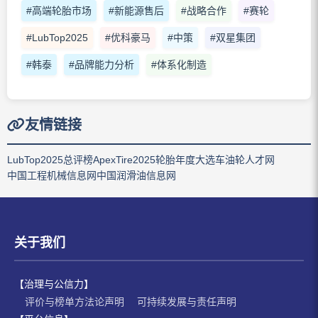
#高端轮胎市场
#新能源售后
#战略合作
#赛轮
#LubTop2025
#优科豪马
#中策
#双星集团
#韩泰
#品牌能力分析
#体系化制造
友情链接
LubTop2025总评榜
ApexTire2025轮胎年度大选
车油轮人才网
中国工程机械信息网
中国润滑油信息网
关于我们
【治理与公信力】
评价与榜单方法论声明
可持续发展与责任声明