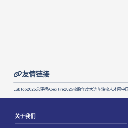
友情链接
LubTop2025总评榜
ApexTire2025轮胎年度大选
车油轮人才网
中
关于我们