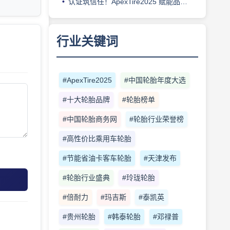
认证筑信任！ApexTire2025 赋能品牌溢价与出海破局
行业关键词
#ApexTire2025
#中国轮胎年度大选
#十大轮胎品牌
#轮胎榜单
#中国轮胎商务网
#轮胎行业荣誉榜
#高性价比乘用车轮胎
#节能省油卡客车轮胎
#天津发布
#轮胎行业盛典
#玲珑轮胎
#倍耐力
#玛吉斯
#泰凯英
#贵州轮胎
#韩泰轮胎
#邓禄普