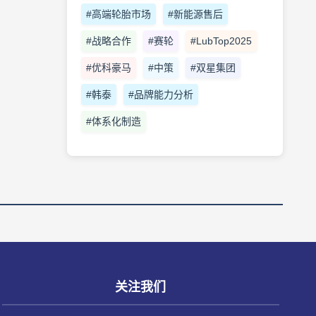
#高端轮胎市场
#新能源售后
#战略合作
#赛轮
#LubTop2025
#优科豪马
#中策
#双星集团
#韩泰
#品牌能力分析
#体系化制造
关注我们