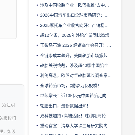
涉及中国轮胎产业，欧盟拟推“去中国化”
2026中国汽车出口全球市场研究：欧洲、北美、东南亚及澳新格局与趋势分析
2025摩托车产业收官向好：产销稳增、质效提升、结构优化
超12亿条，2025年外胎产量同比微增
玉柴马石油 2026 经销商年会召开！剑指 3 亿年销，龙护品牌锚定一线定位
全链条成本飙升，美国轮胎市场掀起结构性剧变
轮胎关税终裁，涉及超40家中国胎企
利剑高悬，欧盟对华轮胎延长调查意味着什么？
全球轮胎市场，剑指2万亿规模！
继续增长！近135亿元中国轮胎走向海外
，须注明
轮胎出口，最新数据出炉！
双科技加持+高端适配！珠穆朗玛轮胎冲击 ApexTire2025
关版权归
重磅官宣！清华大学珠三角研究院向晖主任出任ApexTire2025荣誉导师
理，如涉