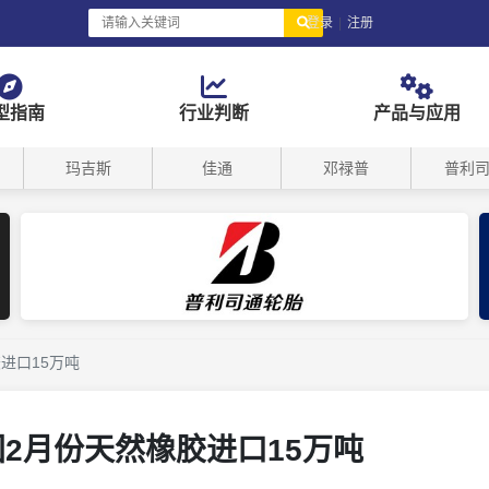
登录
|
注册
型指南
行业判断
产品与应用
玛吉斯
佳通
邓禄普
普利
进口15万吨
2月份天然橡胶进口15万吨