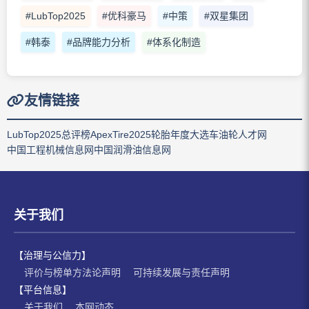
#LubTop2025
#优科豪马
#中策
#双星集团
#韩泰
#品牌能力分析
#体系化制造
友情链接
LubTop2025总评榜
ApexTire2025轮胎年度大选
车油轮人才网
中国工程机械信息网
中国润滑油信息网
关于我们
【治理与公信力】
评价与榜单方法论声明
可持续发展与责任声明
【平台信息】
关于我们
本网动态