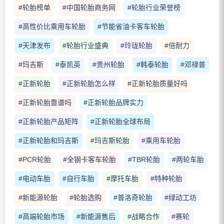
#轮胎榜单
#中国轮胎商务网
#轮胎行业荣誉榜
#高性价比乘用车轮胎
#节能省油卡客车轮胎
#天津发布
#轮胎行业盛典
#玲珑轮胎
#倍耐力
#玛吉斯
#泰凯英
#贵州轮胎
#韩泰轮胎
#邓禄普
#正新轮胎
#正新轮胎怎么样
#正新轮胎质量好吗
#正新轮胎靠谱吗
#正新轮胎品牌实力
#正新轮胎产品矩阵
#正新轮胎全球布局
#正新轮胎和玛吉斯
#玛吉斯轮胎
#乘用车轮胎
#PCR轮胎
#全钢卡客车轮胎
#TBR轮胎
#两轮车胎
#电动车胎
#自行车胎
#摩托车胎
#特种轮胎
#新能源轮胎
#轮胎选购
#普洛奇轮胎
#绿动工坊
#高端轮胎市场
#新能源售后
#战略合作
#赛轮