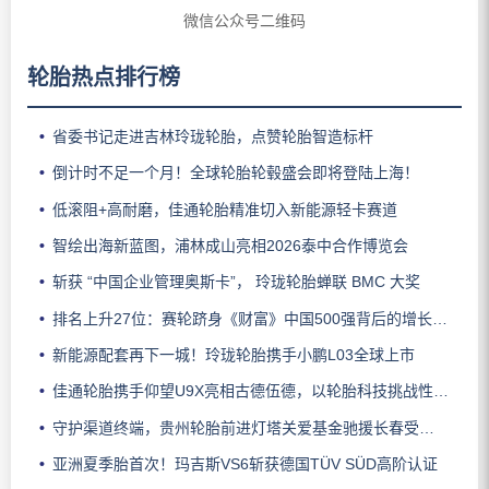
微信公众号二维码
轮胎热点排行榜
省委书记走进吉林玲珑轮胎，点赞轮胎智造标杆
倒计时不足一个月！全球轮胎轮毂盛会即将登陆上海！
低滚阻+高耐磨，佳通轮胎精准切入新能源轻卡赛道
智绘出海新蓝图，浦林成山亮相2026泰中合作博览会
斩获 “中国企业管理奥斯卡”， 玲珑轮胎蝉联 BMC 大奖
排名上升27位：赛轮跻身《财富》中国500强背后的增长逻辑
新能源配套再下一城！玲珑轮胎携手小鹏L03全球上市
佳通轮胎携手仰望U9X亮相古德伍德，以轮胎科技挑战性能边界
守护渠道终端，贵州轮胎前进灯塔关爱基金驰援长春受灾门店
亚洲夏季胎首次！玛吉斯VS6斩获德国TÜV SÜD高阶认证