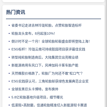
热门资讯
省委书记走进吉林玲珑轮胎，点赞轮胎智造标杆
轮胎龙头宣布，8月起涨10%！
倒计时不足一个月！全球轮胎轮毂盛会即将登陆上海！
ESG标杆！玲珑云南可持续胶园项目获评最佳实践
转型纯轮胎制造商后，大陆集团交出亮眼业绩
新能源商用车风口下，风神加码卡客车胎产能
天然橡胶价格跌了，轮胎厂为何还不敢“松口气”？
ESG实践获认可，三角轮胎斩获绿色发展典范企业奖
全球炭黑巨头卡博特，宣布换帅
5.8亿轮胎基地升级项目，细节曝光
低滚阻+高耐磨，佳通轮胎精准切入新能源轻卡赛道