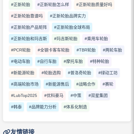
#正新轮胎
#正新轮胎怎么样
#正新轮胎质量好吗
#正新轮胎靠谱吗
#正新轮胎品牌实力
#正新轮胎产品矩阵
#正新轮胎全球布局
#正新轮胎和玛吉斯
#玛吉斯轮胎
#乘用车轮胎
#PCR轮胎
#全钢卡客车轮胎
#TBR轮胎
#两轮车胎
#电动车胎
#自行车胎
#摩托车胎
#特种轮胎
#新能源轮胎
#轮胎选购
#普洛奇轮胎
#绿动工坊
#高端轮胎市场
#新能源售后
#战略合作
#赛轮
#LubTop2025
#优科豪马
#中策
#双星集团
#韩泰
#品牌能力分析
#体系化制造
友情链接