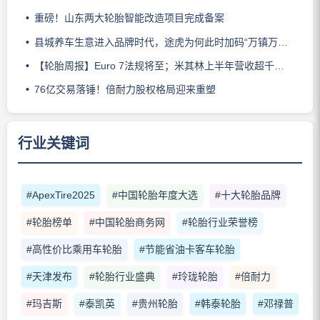
重磅！山东两大轮胎智能改造项目完成备案
县城养车生意进入品牌时代，途虎为何此时加码“万镇万店”？
【轮胎周报】Euro 7法规将至；米其林上半年营收超千亿；倍耐力上半年盈利稳增；龙星炭黑斩获欧洲近万吨订单
76亿交易落锤！倍耐力股权格局迎来重塑
行业关键词
#ApexTire2025
#中国轮胎年度大选
#十大轮胎品牌
#轮胎榜单
#中国轮胎商务网
#轮胎行业荣誉榜
#高性价比乘用车轮胎
#节能省油卡客车轮胎
#天津发布
#轮胎行业盛典
#玲珑轮胎
#倍耐力
#玛吉斯
#泰凯英
#贵州轮胎
#韩泰轮胎
#邓禄普