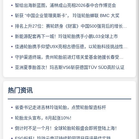
智绘出海新蓝图，浦林成山亮相2026泰中合作博览会
斩获 “中国企业管理奥斯卡”， 玲珑轮胎蝉联 BMC 大奖
排名上升27位：赛轮跻身《财富》中国500强背后的增长逻辑
新能源配套再下一城！玲珑轮胎携手小鹏L03全球上市
佳通轮胎携手仰望U9X亮相古德伍德，以轮胎科技挑战性能边界
守护渠道终端，贵州轮胎前进灯塔关爱基金驰援长春受灾门店
亚洲夏季胎首次！玛吉斯VS6斩获德国TÜV SÜD高阶认证
热门资讯
省委书记走进吉林玲珑轮胎，点赞轮胎智造标杆
轮胎龙头宣布，8月起涨10%！
倒计时不足一个月！全球轮胎轮毂盛会即将登陆上海！
ESG标杆！玲珑云南可持续胶园项目获评最佳实践