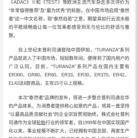
《ADAC》※和《TEST》等欧洲主流汽车杂志多次评价为
“非常值得推荐”及“最为优秀”的轮胎。在中国市场启用“泰然
者”这一中文名称，取“泰然自若”之意，期望其如行云流水般
的平稳顺畅能让每一位驾乘者感受到无与伦比的舒适与雅
致。
自上世纪末普利司通登陆中国伊始，“TURANZA”系列
产品就进入了中国市场，短短数年间，便得到了国内用户的
广泛认同。目前，“TURANZA”系列产品在国内主要有
ER300、GR80、ER60、ER33、ER30、ER370、ER42、
EL42这8款商品，主攻15寸以上规格。
本次“泰然者”品牌的发布，将进一步整合普利司通在华
的产品体系，为消费者提供称心如意的产品，将其一直坚持
“以最高品质贡献社会”的企业宗旨贯彻始终。株式会社普利
司通作为全球
轮胎
行业的领军者，自1999年在中国实现国产
化以来，事业规模不断扩大，已经拥有中国总部、两家生产