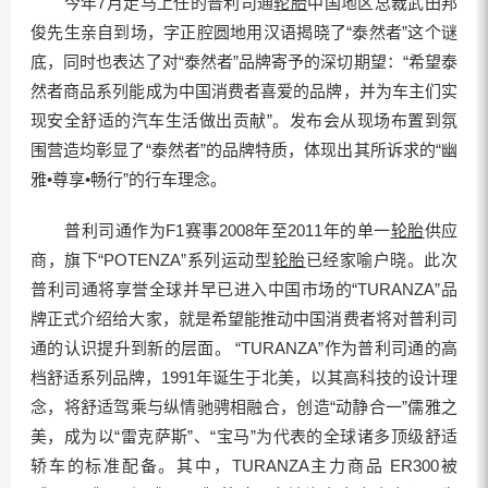
今年7月走马上任的普利司通
轮胎
中国地区总裁武田邦
俊先生亲自到场，字正腔圆地用汉语揭晓了“泰然者”这个谜
底，同时也表达了对“泰然者”品牌寄予的深切期望：“希望泰
然者商品系列能成为中国消费者喜爱的品牌，并为车主们实
现安全舒适的汽车生活做出贡献”。发布会从现场布置到氛
围营造均彰显了“泰然者”的品牌特质，体现出其所诉求的“幽
雅•尊享•畅行”的行车理念。
普利司通作为F1赛事2008年至2011年的单一
轮胎
供应
商，旗下“POTENZA”系列运动型
轮胎
已经家喻户晓。此次
普利司通将享誉全球并早已进入中国市场的“TURANZA”品
牌正式介绍给大家，就是希望能推动中国消费者将对普利司
通的认识提升到新的层面。 “TURANZA”作为普利司通的高
档舒适系列品牌，1991年诞生于北美，以其高科技的设计理
念，将舒适驾乘与纵情驰骋相融合，创造“动静合一”儒雅之
美，成为以“雷克萨斯”、“宝马”为代表的全球诸多顶级舒适
轿车的标准配备。其中，TURANZA主力商品 ER300被