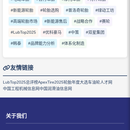
#新能源轮胎
#轮胎选购
#普洛奇轮胎
#绿动工坊
#高端轮胎市场
#新能源售后
#战略合作
#赛轮
#LubTop2025
#优科豪马
#中策
#双星集团
#韩泰
#品牌能力分析
#体系化制造
友情链接
LubTop2025总评榜
ApexTire2025轮胎年度大选
车油轮人才网
中国工程机械信息网
中国润滑油信息网
关于我们