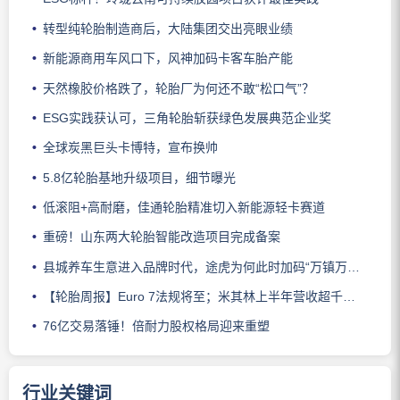
转型纯轮胎制造商后，大陆集团交出亮眼业绩
新能源商用车风口下，风神加码卡客车胎产能
天然橡胶价格跌了，轮胎厂为何还不敢“松口气”？
ESG实践获认可，三角轮胎斩获绿色发展典范企业奖
全球炭黑巨头卡博特，宣布换帅
5.8亿轮胎基地升级项目，细节曝光
低滚阻+高耐磨，佳通轮胎精准切入新能源轻卡赛道
重磅！山东两大轮胎智能改造项目完成备案
县城养车生意进入品牌时代，途虎为何此时加码“万镇万店”？
【轮胎周报】Euro 7法规将至；米其林上半年营收超千亿；倍耐力上半年盈利稳增；龙星炭黑斩获欧洲近万吨订单
76亿交易落锤！倍耐力股权格局迎来重塑
行业关键词