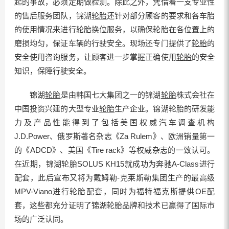
起的事故，必须定期做检测。除此之外，凭借着一支专业性
的售后服务团队，锦湖
轮胎
还针对部分顾客的要求和各车胎
的使用情况来进行
轮胎
换位服务，以确保轮胎在各位置上的
磨损均匀，保证车辆的行驶安全。现场还专门提供了
轮胎
的
安全使用咨询服务，让顾客进一步掌握正确使用
轮胎
的安全
知识，保障行驶安全。
锦湖
轮胎
是由韩国七大集团之一的锦湖
轮胎
株式会社在
中国投资兴建的大型专业
轮胎
生产企业。锦湖轮胎的研发能
力及产品性能得到了包括美国权威汽车调查机构
J.D.Power、俄罗斯著名杂志《Za Rulem》、欧洲销量第一
的《ADCD》、美国《Tire rack》等权威杂志的一致认可。
在近期，锦湖轮胎SOLUS KH15就成功为奔驰A-Class进行
配套，此后宣布又将为戴姆勒-克莱斯勒集团生产的最高级
MPV-Viano进行轮胎配套，同时为福特福克斯提供OE配
套，这些都充分证明了锦湖轮胎品牌和技术已赢得了国际市
场的广泛认同。