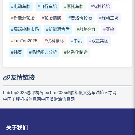
#电动车胎
#自行车胎
#摩托车胎
#特种轮胎
#新能源轮胎
#轮胎选购
#普洛奇轮胎
#绿动工坊
#高端轮胎市场
#新能源售后
#战略合作
#赛轮
#LubTop2025
#优科豪马
#中策
#双星集团
#韩泰
#品牌能力分析
#体系化制造
友情链接
LubTop2025总评榜
ApexTire2025轮胎年度大选
车油轮人才网
中国工程机械信息网
中国润滑油信息网
关于我们