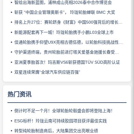
智绘出海新蓝图，浦林成山亮相2026泰中合作博览会
斩获 “中国企业管理奥斯卡”， 玲珑轮胎蝉联 BMC 大奖
排名上升27位：赛轮跻身《财富》中国500强背后的增长逻辑
新能源配套再下一城！玲珑轮胎携手小鹏L03全球上市
佳通轮胎携手仰望U9X亮相古德伍德，以轮胎科技挑战性能边界
守护渠道终端，贵州轮胎前进灯塔关爱基金驰援长春受灾门店
亚洲夏季胎首次！玛吉斯VS6斩获德国TÜV SÜD高阶认证
双星连续荣膺“全球汽车供应链百强”
热门资讯
倒计时不足一个月！全球轮胎轮毂盛会即将登陆上海！
ESG标杆！玲珑云南可持续胶园项目获评最佳实践
转型纯轮胎制造商后，大陆集团交出亮眼业绩