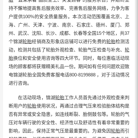
持不懈地提高售后服务效率、完善售后服务网络，力争为客
户提供100%的安全质量服务。本次活动范围覆盖北京、上
海、广州、天津、宁波、南京、石家庄、德州、厦门、郑
州、武汉、沈阳、长沙、成都、长春等全国15个地区，共37
个锦湖
轮胎
经销商及形象店店铺可以进行免费的
轮胎
检测活
动，检测共包括了轮胎外观检查、轮胎气压检查与补充、
轮
胎
换位和安全使用咨询等四大环节。同时，每位惠临活动现
场的顾客都将获赠精美礼品一份。期间如有任何问题欢迎致
电锦湖轮胎全国免费客服电话800-8199888 ，对于活动情况
进行咨询。
在活动现场，锦湖
轮胎
工作人员首先通过外观检查来判
断用户的
轮胎
使用状况，再通过合理气压来检验胎体结构是
否有异常或安全隐患，如连线断裂、胎侧鼓包等。轮胎的气
压对车辆行驶的安全性、经济性以及舒适性有着非常重要的
影响，因此，保持正常气压是最重要的。为避免因
轮胎
而引