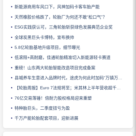
新能源商用车风口下，风神加码卡客车胎产能
天然橡胶价格跌了，轮胎厂为何还不敢“松口气”？
ESG实践获认可，三角轮胎斩获绿色发展典范企业奖
全球炭黑巨头卡博特，宣布换帅
5.8亿轮胎基地升级项目，细节曝光
低滚阻+高耐磨，佳通轮胎精准切入新能源轻卡赛道
重磅！山东两大轮胎智能改造项目完成备案
县城养车生意进入品牌时代，途虎为何此时加码“万镇万店”？
【轮胎周报】Euro 7法规将至；米其林上半年营收超千亿；倍耐力上半年盈利稳增；龙星炭黑斩获欧洲近万吨订单
76亿交易落锤！倍耐力股权格局迎来重塑
特种胎巨头，二季度扭亏为盈
千万产能轮胎配套项目，迎新进展