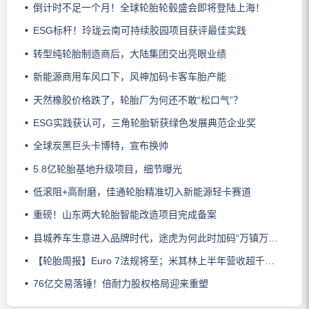
倒计时不足一个月！全球轮胎轮毂盛会即将登陆上海！
ESG标杆！玲珑云南可持续胶园项目获评最佳实践
转型纯轮胎制造商后，大陆集团交出亮眼业绩
新能源商用车风口下，风神加码卡客车胎产能
天然橡胶价格跌了，轮胎厂为何还不敢“松口气”？
ESG实践获认可，三角轮胎斩获绿色发展典范企业奖
全球炭黑巨头卡博特，宣布换帅
5.8亿轮胎基地升级项目，细节曝光
低滚阻+高耐磨，佳通轮胎精准切入新能源轻卡赛道
重磅！山东两大轮胎智能改造项目完成备案
县城养车生意进入品牌时代，途虎为何此时加码“万镇万店”？
【轮胎周报】Euro 7法规将至；米其林上半年营收超千亿；倍耐力上半年盈利稳增；龙星炭黑斩获欧洲近万吨订单
76亿交易落锤！倍耐力股权格局迎来重塑