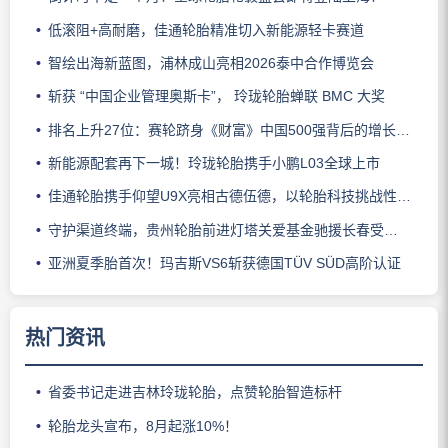
低滚阻+高耐磨，佳通轮胎精准切入新能源轻卡赛道
智绘出海新蓝图，浦林成山亮相2026泰中合作博览会
斩获 “中国企业管理奥斯卡”， 玲珑轮胎蝉联 BMC 大奖
排名上升27位：赛轮跻身《财富》中国500强背后的增长逻辑
新能源配套再下一城！玲珑轮胎携手小鹏L03全球上市
佳通轮胎携手仰望U9X亮相古德伍德，以轮胎科技挑战性能边界
守护渠道终端，贵州轮胎前进灯塔关爱基金驰援长春受灾门店
亚洲夏季胎首次！玛吉斯VS6斩获德国TÜV SÜD高阶认证
热门资讯
省委书记走进吉林玲珑轮胎，点赞轮胎智造标杆
轮胎龙头宣布，8月起涨10%！