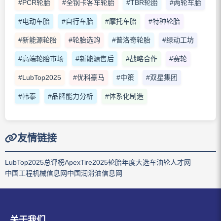
#PCR轮胎
#全钢卡客车轮胎
#TBR轮胎
#两轮车胎
#电动车胎
#自行车胎
#摩托车胎
#特种轮胎
#新能源轮胎
#轮胎选购
#普洛奇轮胎
#绿动工坊
#高端轮胎市场
#新能源售后
#战略合作
#赛轮
#LubTop2025
#优科豪马
#中策
#双星集团
#韩泰
#品牌能力分析
#体系化制造
友情链接
LubTop2025总评榜
ApexTire2025轮胎年度大选
车油轮人才网
中国工程机械信息网
中国润滑油信息网
关于我们