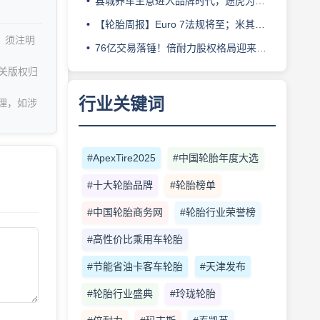
县城养车生意进入品牌时代，途虎为何此时加码“万镇万店”？
【轮胎周报】Euro 7法规将至；米其林上半年营收超千亿；倍耐力上半年盈利稳增；龙星炭黑斩获欧洲近万吨订单
，须注明
76亿交易落锤！倍耐力股权格局迎来重塑
关版权归
行业关键词
理，如涉
#ApexTire2025
#中国轮胎年度大选
#十大轮胎品牌
#轮胎榜单
#中国轮胎商务网
#轮胎行业荣誉榜
#高性价比乘用车轮胎
#节能省油卡客车轮胎
#天津发布
#轮胎行业盛典
#玲珑轮胎