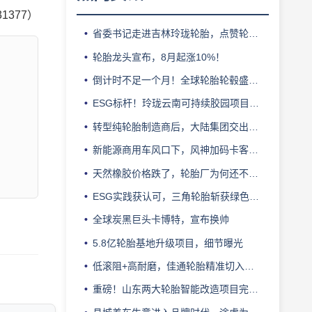
31377）
省委书记走进吉林玲珑轮胎，点赞轮胎智造标杆
轮胎龙头宣布，8月起涨10%！
倒计时不足一个月！全球轮胎轮毂盛会即将登陆上海！
ESG标杆！玲珑云南可持续胶园项目获评最佳实践
转型纯轮胎制造商后，大陆集团交出亮眼业绩
新能源商用车风口下，风神加码卡客车胎产能
天然橡胶价格跌了，轮胎厂为何还不敢“松口气”？
ESG实践获认可，三角轮胎斩获绿色发展典范企业奖
全球炭黑巨头卡博特，宣布换帅
5.8亿轮胎基地升级项目，细节曝光
低滚阻+高耐磨，佳通轮胎精准切入新能源轻卡赛道
重磅！山东两大轮胎智能改造项目完成备案