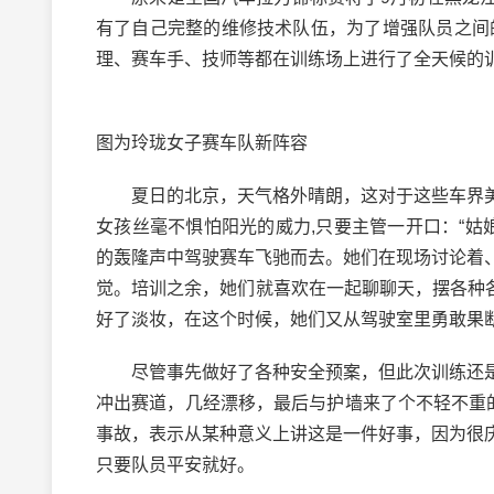
有了自己完整的维修技术队伍，为了增强队员之间
理、赛车手、技师等都在训练场上进行了全天候的
图为玲珑女子赛车队新阵容
夏日的北京，天气格外晴朗，这对于这些车界美
女孩丝毫不惧怕阳光的威力,只要主管一开口：“姑
的轰隆声中驾驶赛车飞驰而去。她们在现场讨论着
觉。培训之余，她们就喜欢在一起聊聊天，摆各种
好了淡妆，在这个时候，她们又从驾驶室里勇敢果
尽管事先做好了各种安全预案，但此次训练还是
冲出赛道，几经漂移，最后与护墙来了个不轻不重
事故，表示从某种意义上讲这是一件好事，因为很
只要队员平安就好。