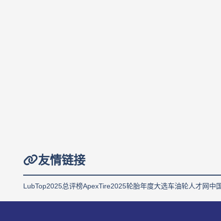
友情链接
LubTop2025总评榜
ApexTire2025轮胎年度大选
车油轮人才网
中