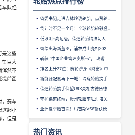
轮胎热点排行榜
括车队经
省委书记走进吉林玲珑轮胎，点赞轮胎智造标杆
倒计时不足一个月！全球轮胎轮毂盛会即将登陆上海！
低滚阻+高耐磨，佳通轮胎精准切入新能源轻卡赛道
智绘出海新蓝图，浦林成山亮相2026泰中合作博览会
可是这些
斩获 “中国企业管理奥斯卡”， 玲珑轮胎蝉联 BMC 大奖
，在巨大
排名上升27位：赛轮跻身《财富》中国500强背后的增长逻辑
而浑然不
还提前画
新能源配套再下一城！玲珑轮胎携手小鹏L03全球上市
佳通轮胎携手仰望U9X亮相古德伍德，以轮胎科技挑战性能边界
守护渠道终端，贵州轮胎前进灯塔关爱基金驰援长春受灾门店
时，赛车
亚洲夏季胎首次！玛吉斯VS6斩获德国TÜV SÜD高阶认证
起这起小
修，但是
热门资讯