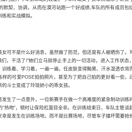
的默契、协调，从而在漠河站跑一个好成绩,车队的所有成员包
训练和实战模拟。
女可不是什么好消息，虽然做了防范，但还是有人被晒伤了。
娘们，干活了!”她们立马就停止手上的一切活动，进入工作状态
、训练着、学习着，一遍一遍，任皮肤变得黝黑、汗水湿透衣背
各样的可爱POSE拍拍照片，甚至为了把自己拍的更好看一些，
断的斗士变成了玲珑娇小的乖女孩。
发生了一点意外，一位新赛手在做一个高难度的紧急制动训练
的“热吻”，顿时让保险杠面目全非。在训练结束日，车队主管谈
庆幸是发生在训练场地，而不是比赛场地，尽管车子撞坏需要抢