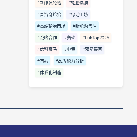
#新能源轮胎
#轮胎选购
#普洛奇轮胎
#绿动工坊
#高端轮胎市场
#新能源售后
#战略合作
#赛轮
#LubTop2025
#优科豪马
#中策
#双星集团
#韩泰
#品牌能力分析
#体系化制造