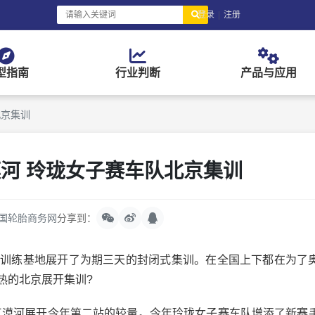
登录
|
注册
型指南
行业判断
产品与应用
北京集训
漠河 玲珑女子赛车队北京集训
国轮胎商务网
分享到：
某训练基地展开了为期三天的封闭式集训。在全国上下都在为了
热的北京展开集训?
漠河展开今年第二站的较量。今年玲珑女子赛车队增添了新赛