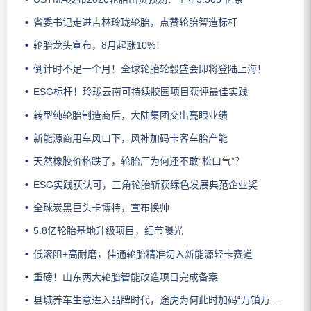
省委书记走进吉林玲珑轮胎，点赞轮胎智造标杆
轮胎龙头宣布，8月起涨10%！
倒计时不足一个月！全球轮胎轮毂盛会即将登陆上海！
ESG标杆！玲珑云南可持续胶园项目获评最佳实践
转型纯轮胎制造商后，大陆集团交出亮眼业绩
新能源商用车风口下，风神加码卡客车胎产能
天然橡胶价格跌了，轮胎厂为何还不敢“松口气”？
ESG实践获认可，三角轮胎斩获绿色发展典范企业奖
全球炭黑巨头卡博特，宣布换帅
5.8亿轮胎基地升级项目，细节曝光
低滚阻+高耐磨，佳通轮胎精准切入新能源轻卡赛道
重磅！山东两大轮胎智能改造项目完成备案
县城养车生意进入品牌时代，途虎为何此时加码“万镇万店”？