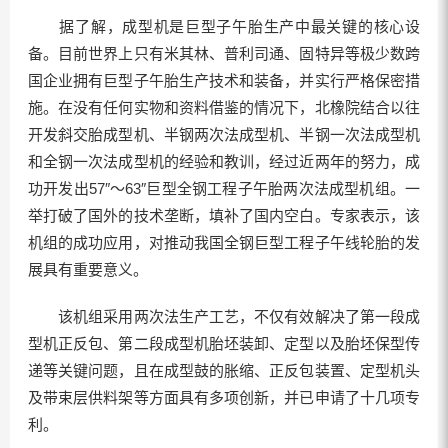
据了解，成型机是巨型子午胎生产中最关键的核心设
备。目前世界上只有米其林、普利司通、固特异等极少数跨
国企业拥有巨型子午胎生产技术和装备，并实行严格保密措
施。在没有任何实物和资料借鉴的情况下，北橡院结合以往
开发斜交胎成型机、半钢两次法成型机、半钢一次法成型机
和全钢一次法成型机的经验和教训，经过近两年的努力，成
功开发出57″～63″巨型全钢工程子午胎两次法成型机组。一
举打破了国外的技术垄断，填补了国内空白。专家表示，该
机组的成功应用，对推动我国全钢巨型工程子午线轮胎的发
展具有重要意义。
该机组采用两次法生产工艺，不仅有效解决了第一段成
型机正反包、第二段成型机胎坯装卸、定型以及胎坯保型传
递等关键问题，且在成型鼓的胀缩、正反包装置、定型机头
及带束层供料架等方面具有多项创新，并已申请了十几项专
利。