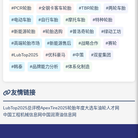
#PCR轮胎
#全钢卡客车轮胎
#TBR轮胎
#两轮车胎
#电动车胎
#自行车胎
#摩托车胎
#特种轮胎
#新能源轮胎
#轮胎选购
#普洛奇轮胎
#绿动工坊
#高端轮胎市场
#新能源售后
#战略合作
#赛轮
#LubTop2025
#优科豪马
#中策
#双星集团
#韩泰
#品牌能力分析
#体系化制造
友情链接
LubTop2025总评榜
ApexTire2025轮胎年度大选
车油轮人才网
中国工程机械信息网
中国润滑油信息网