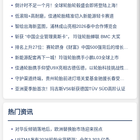
倒计时不足一个月！全球轮胎轮毂盛会即将登陆上海！
低滚阻+高耐磨，佳通轮胎精准切入新能源轻卡赛道
智绘出海新蓝图，浦林成山亮相2026泰中合作博览会
斩获 “中国企业管理奥斯卡”， 玲珑轮胎蝉联 BMC 大奖
排名上升27位：赛轮跻身《财富》中国500强背后的增长逻辑
新能源配套再下一城！玲珑轮胎携手小鹏L03全球上市
佳通轮胎携手仰望U9X亮相古德伍德，以轮胎科技挑战性能边界
守护渠道终端，贵州轮胎前进灯塔关爱基金驰援长春受灾门店
亚洲夏季胎首次！玛吉斯VS6斩获德国TÜV SÜD高阶认证
热门资讯
对华反倾销落地后，欧洲替换胎市场迎来拐点
USTMA发布2026轮胎出货预测：全年3.303 亿条