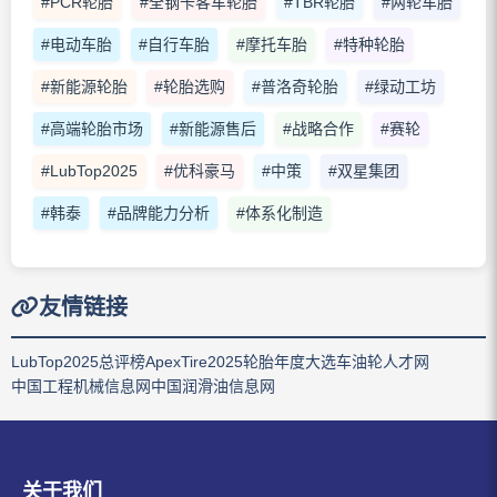
#PCR轮胎
#全钢卡客车轮胎
#TBR轮胎
#两轮车胎
#电动车胎
#自行车胎
#摩托车胎
#特种轮胎
#新能源轮胎
#轮胎选购
#普洛奇轮胎
#绿动工坊
#高端轮胎市场
#新能源售后
#战略合作
#赛轮
#LubTop2025
#优科豪马
#中策
#双星集团
#韩泰
#品牌能力分析
#体系化制造
友情链接
LubTop2025总评榜
ApexTire2025轮胎年度大选
车油轮人才网
中国工程机械信息网
中国润滑油信息网
关于我们