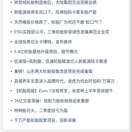
转型纯轮胎制造商后，大陆集团交出亮眼业绩
新能源商用车风口下，风神加码卡客车胎产能
天然橡胶价格跌了，轮胎厂为何还不敢“松口气”？
ESG实践获认可，三角轮胎斩获绿色发展典范企业奖
全球炭黑巨头卡博特，宣布换帅
5.8亿轮胎基地升级项目，细节曝光
低滚阻+高耐磨，佳通轮胎精准切入新能源轻卡赛道
重磅！山东两大轮胎智能改造项目完成备案
县城养车生意进入品牌时代，途虎为何此时加码“万镇万店”？
【轮胎周报】Euro 7法规将至；米其林上半年营收超千亿；倍耐力上半年盈利稳增；龙星炭黑斩获欧洲近万吨订单
76亿交易落锤！倍耐力股权格局迎来重塑
特种胎巨头，二季度扭亏为盈
千万产能轮胎配套项目，迎新进展