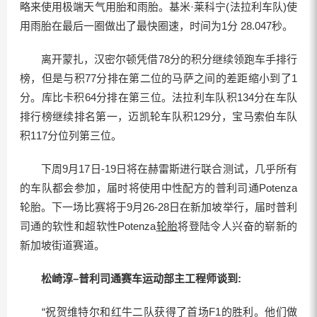
略来使用极端天气用胎和雨胎。基米·莱科宁(法拉利车队)使
用雨胎在最后一圈做出了最快圈速，时间为1分 28.047秒。
离开蒙扎，汉密尔顿凭借78分的积分继续领跑车手排行
榜，但是与积77分排在第二位的马萨之间的差距缩小到了1
分。库比卡积64分排在第三位。法拉利车队积134分在车队
排行榜继续排名第一，迈凯轮车队积129分，宝马索伯车队
积117分位列第三位。
下周9月17日-19日将在赫雷斯进行联合测试，几乎所有
的车队都会参加，届时将使用中性配方的普利司通Potenza
轮胎。下一场比赛将于9月26-28日在新加坡举行，届时普利
司通的软性和超软性Potenza
轮胎
将登陆令人兴奋的崭新的
新加坡街道赛道。
松崎淳–普利司通赛车运动部主工程师谈到:
“祝贺维特尔和红牛二队获得了首场F1的胜利。他们做