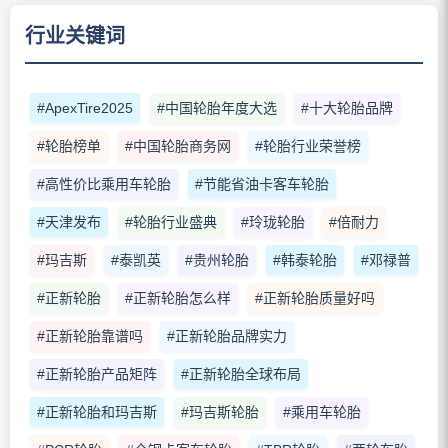
行业关键词
#ApexTire2025
#中国轮胎年度大选
#十大轮胎品牌
#轮胎榜单
#中国轮胎商务网
#轮胎行业荣誉榜
#高性价比乘用车轮胎
#节能省油卡客车轮胎
#天津发布
#轮胎行业盛典
#玲珑轮胎
#倍耐力
#玛吉斯
#泰凯英
#贵州轮胎
#韩泰轮胎
#邓禄普
#正新轮胎
#正新轮胎怎么样
#正新轮胎质量好吗
#正新轮胎靠谱吗
#正新轮胎品牌实力
#正新轮胎产品矩阵
#正新轮胎全球布局
#正新轮胎和玛吉斯
#玛吉斯轮胎
#乘用车轮胎