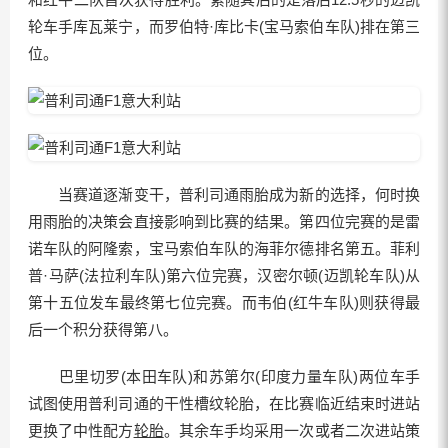
轮车手库瓦莱宁，而罗伯特·库比卡(宝马索伯车队)排在第三
位。
当赛道逐渐变干，普利司通雨胎成为新的选择，何时换
用雨胎的决策会直接影响到比赛的结果。第四位完赛的是雷
诺车队的阿隆索，宝马索伯车队的海菲尔德排名第五。菲利
普·马萨(法拉利车队)第六位完赛，汉密尔顿(迈凯轮车队)从
第十五位发车最终第七位完赛。而韦伯(红牛车队)则获得最
后一个积分获得第八。
巴里切罗(本田车队)和苏第尔(印度力量车队)两位车手
试图使用普利司通的干性槽纹轮胎，在比赛临近结束时进站
更换了中性配方
轮胎
。其余车手均采用一次或者二次进站策