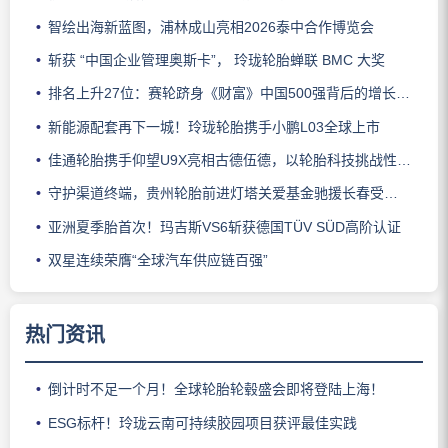
智绘出海新蓝图，浦林成山亮相2026泰中合作博览会
斩获 “中国企业管理奥斯卡”， 玲珑轮胎蝉联 BMC 大奖
排名上升27位：赛轮跻身《财富》中国500强背后的增长逻辑
新能源配套再下一城！玲珑轮胎携手小鹏L03全球上市
佳通轮胎携手仰望U9X亮相古德伍德，以轮胎科技挑战性能边界
守护渠道终端，贵州轮胎前进灯塔关爱基金驰援长春受灾门店
亚洲夏季胎首次！玛吉斯VS6斩获德国TÜV SÜD高阶认证
双星连续荣膺“全球汽车供应链百强”
热门资讯
倒计时不足一个月！全球轮胎轮毂盛会即将登陆上海！
ESG标杆！玲珑云南可持续胶园项目获评最佳实践