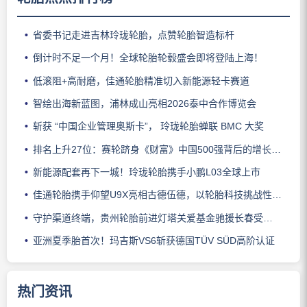
省委书记走进吉林玲珑轮胎，点赞轮胎智造标杆
倒计时不足一个月！全球轮胎轮毂盛会即将登陆上海！
低滚阻+高耐磨，佳通轮胎精准切入新能源轻卡赛道
智绘出海新蓝图，浦林成山亮相2026泰中合作博览会
斩获 “中国企业管理奥斯卡”， 玲珑轮胎蝉联 BMC 大奖
排名上升27位：赛轮跻身《财富》中国500强背后的增长逻辑
新能源配套再下一城！玲珑轮胎携手小鹏L03全球上市
佳通轮胎携手仰望U9X亮相古德伍德，以轮胎科技挑战性能边界
守护渠道终端，贵州轮胎前进灯塔关爱基金驰援长春受灾门店
亚洲夏季胎首次！玛吉斯VS6斩获德国TÜV SÜD高阶认证
热门资讯