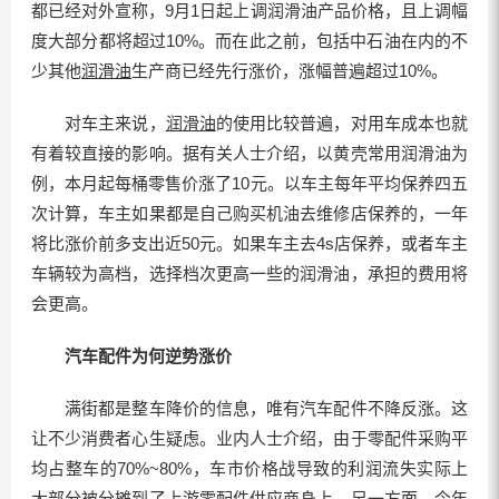
都已经对外宣称，9月1日起上调润滑油产品价格，且上调幅
度大部分都将超过10%。而在此之前，包括中石油在内的不
少其他
润滑油
生产商已经先行涨价，涨幅普遍超过10%。
对车主来说，
润滑油
的使用比较普遍，对用车成本也就
有着较直接的影响。据有关人士介绍，以黄壳常用润滑油为
例，本月起每桶零售价涨了10元。以车主每年平均保养四五
次计算，车主如果都是自己购买机油去维修店保养的，一年
将比涨价前多支出近50元。如果车主去4s店保养，或者车主
车辆较为高档，选择档次更高一些的润滑油，承担的费用将
会更高。
汽车配件为何逆势涨价
满街都是整车降价的信息，唯有汽车配件不降反涨。这
让不少消费者心生疑虑。业内人士介绍，由于零配件采购平
均占整车的70%~80%，车市价格战导致的利润流失实际上
大部分被分摊到了上游零配件供应商身上。另一方面，今年