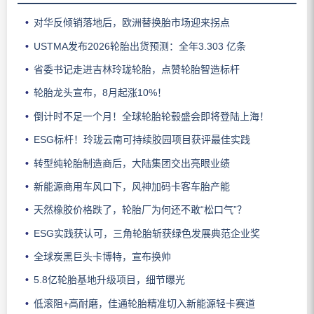
对华反倾销落地后，欧洲替换胎市场迎来拐点
USTMA发布2026轮胎出货预测：全年3.303 亿条
省委书记走进吉林玲珑轮胎，点赞轮胎智造标杆
轮胎龙头宣布，8月起涨10%！
倒计时不足一个月！全球轮胎轮毂盛会即将登陆上海！
ESG标杆！玲珑云南可持续胶园项目获评最佳实践
转型纯轮胎制造商后，大陆集团交出亮眼业绩
新能源商用车风口下，风神加码卡客车胎产能
天然橡胶价格跌了，轮胎厂为何还不敢“松口气”？
ESG实践获认可，三角轮胎斩获绿色发展典范企业奖
全球炭黑巨头卡博特，宣布换帅
5.8亿轮胎基地升级项目，细节曝光
低滚阻+高耐磨，佳通轮胎精准切入新能源轻卡赛道