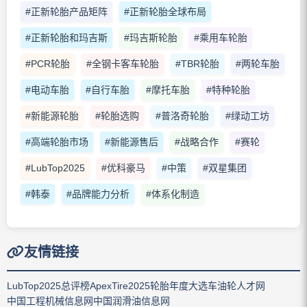
#正新轮胎产品矩阵
#正新轮胎全球布局
#正新轮胎和玛吉斯
#玛吉斯轮胎
#乘用车轮胎
#PCR轮胎
#全钢卡客车轮胎
#TBR轮胎
#两轮车胎
#电动车胎
#自行车胎
#摩托车胎
#特种轮胎
#新能源轮胎
#轮胎选购
#普洛奇轮胎
#绿动工坊
#高端轮胎市场
#新能源售后
#战略合作
#赛轮
#LubTop2025
#优科豪马
#中策
#双星集团
#韩泰
#品牌能力分析
#体系化制造
友情链接
LubTop2025总评榜
ApexTire2025轮胎年度大选
车油轮人才网
中国工程机械信息网
中国润滑油信息网