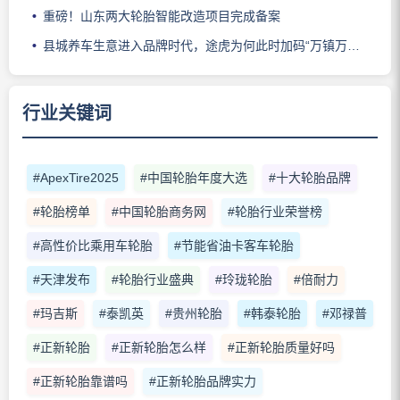
重磅！山东两大轮胎智能改造项目完成备案
县城养车生意进入品牌时代，途虎为何此时加码“万镇万店”？
行业关键词
#ApexTire2025
#中国轮胎年度大选
#十大轮胎品牌
#轮胎榜单
#中国轮胎商务网
#轮胎行业荣誉榜
#高性价比乘用车轮胎
#节能省油卡客车轮胎
#天津发布
#轮胎行业盛典
#玲珑轮胎
#倍耐力
#玛吉斯
#泰凯英
#贵州轮胎
#韩泰轮胎
#邓禄普
#正新轮胎
#正新轮胎怎么样
#正新轮胎质量好吗
#正新轮胎靠谱吗
#正新轮胎品牌实力