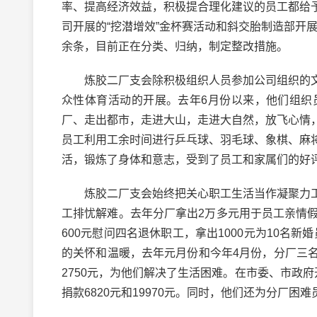
率、提高经济效益，积极提合理化建议的员工都给
司开展的“挖潜增效”金杯赛活动和斜交胎制造部开展
余条，目前正在分类、归纳，制定整改措施。
炼胶二厂支会除积极组织人员参加公司组织的文
众性体育活动的开展。去年6月份以来，他们组织
厂、走出都市，走进大山，走进大自然，放飞心情
员工利用工余时间进行乒乓球、羽毛球、象棋、麻
活，锻炼了身体和意志，受到了员工和家属们的好
炼胶二厂支会始终把关心职工生活当作凝聚力工
工排忧解难。去年分厂拿出2万多元用于员工亲情假
600元慰问四名退休职工，拿出1000元为10名新
的关怀和温暖，去年元月份和今年4月份，分厂三
2750元，为他们解决了生活困难。在市委、市政
捐款6820元和19970元。同时，他们还为分厂困