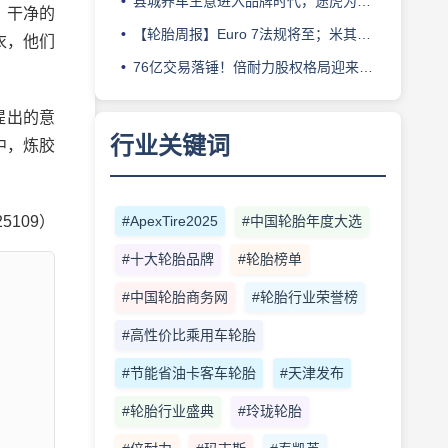
县城养车生意进入品牌时代，途虎为何此时加码“万镇万店”？
、干净的
【轮胎周报】Euro 7法规将至；米其林上半年营收超千亿；倍耐力上半年盈利稳增；龙星炭黑斩获欧洲近万吨订单
衣，他们
76亿交易落锤！倍耐力股权格局迎来重塑
提出的意
行业关键词
中，炼胶
#ApexTire2025
#中国轮胎年度大选
25109）
#十大轮胎品牌
#轮胎榜单
#中国轮胎商务网
#轮胎行业荣誉榜
#高性价比乘用车轮胎
#节能省油卡客车轮胎
#天津发布
#轮胎行业盛典
#玲珑轮胎