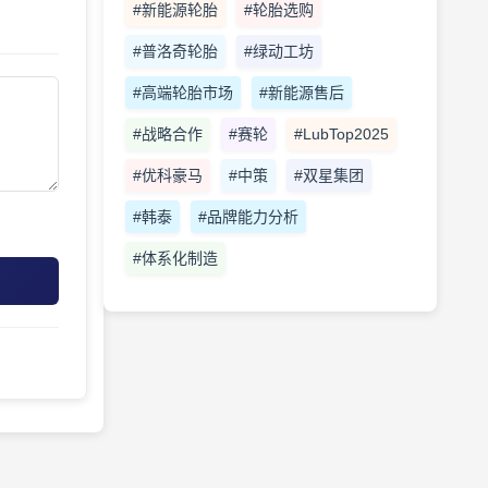
#新能源轮胎
#轮胎选购
#普洛奇轮胎
#绿动工坊
#高端轮胎市场
#新能源售后
#战略合作
#赛轮
#LubTop2025
#优科豪马
#中策
#双星集团
#韩泰
#品牌能力分析
#体系化制造