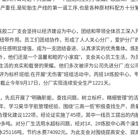
产重任,是轮胎生产线的第一道工序,也是各种原材料配方十分
胶二厂支会坚持以经济建设为中心，团结和带领全体员工深入
纽带作用。员工们团结协作，形成了人人关心分厂，爱护分厂
责任感明显增强，成为一支团结奋进、认真求实的优秀集体。炼
外，他们还是一个温馨和睦的“小家庭”，支会关心员工生活，为
生活的充实和载誉的荣耀。他们多次被评为公司先进分厂;在公
为标杆班组;在开展“无伤害”班组活动中，丙班1#炼胶中心、甲
截止今年9月17日，分厂实现连续安全生产1221天。
，先后开展了“明确职能，查找问题，树立标杆，精细管理”的活
年、学习昊华宇航管理经验、围绕“三高一低”积极查找生产、质
理化建议122项，经论证实施了45项，其中一线员工提出的内
0多吨。对分厂生活用水超标问题，经对1#、2#炼胶中心两个澡
5116吨，节约水费74092元。为此支会对围绕提高安全、提