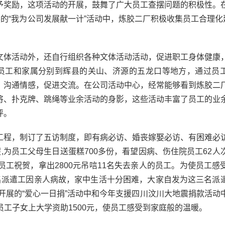
予奖励，这项活动的开展，鼓舞了广大员工查摆问题的积极性。
的“我为公司发展献一计”活动中，炼胶二厂积极收集员工合理化建
体活动外，还自行组织各种文体活动活动，促进职工身体健康
员工和家属分别到辉县的关山、济源的五龙口等地方，通过员
，沟通情感，促进交流。在公司活动中心，经常能够看到炼胶二
将、扑克牌、跳绳等业余活动的身影，这些活动丰富了员工的业
评。
程，制订了五访制度，即有病必访、婚丧嫁娶必访、有困难必
,为员工父母生日送蛋糕700多份，看望因病、伤住院员工62人
婚员工祝贺，拿出2800元吊唁11名失去亲人的员工。为使员工感
名派遣工因亲人病故，家中生活十分困难，大家自发为这三名派
府开展的“爱心一日捐”活动中和今年支援四川汶川大地震捐款活动
难员工子女上大学资助1500元，使员工感受到家庭般的温暖。