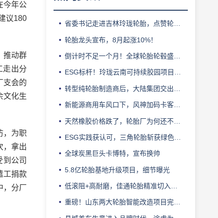
在今年公
议180
省委书记走进吉林玲珑轮胎，点赞轮胎智造标杆
轮胎龙头宣布，8月起涨10%！
，推动群
倒计时不足一个月！全球轮胎轮毂盛会即将登陆上海！
工走出分
ESG标杆！玲珑云南可持续胶园项目获评最佳实践
厂支会的
转型纯轮胎制造商后，大陆集团交出亮眼业绩
余文化生
新能源商用车风口下，风神加码卡客车胎产能
天然橡胶价格跌了，轮胎厂为何还不敢“松口气”？
访，为职
ESG实践获认可，三角轮胎斩获绿色发展典范企业奖
次，拿出
全球炭黑巨头卡博特，宣布换帅
受到公司
5.8亿轮胎基地升级项目，细节曝光
遣工捐款
低滚阻+高耐磨，佳通轮胎精准切入新能源轻卡赛道
中，分厂
重磅！山东两大轮胎智能改造项目完成备案