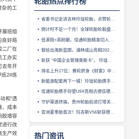
轮胎热点排行榜
繁杂的工
省委书记走进吉林玲珑轮胎，点赞轮胎智造标杆
倒计时不足一个月！全球轮胎轮毂盛会即将登陆上海！
开展班组
低滚阻+高耐磨，佳通轮胎精准切入新能源轻卡赛道
的良好局
胶二厂在
智绘出海新蓝图，浦林成山亮相2026泰中合作博览会
员工办实
斩获 “中国企业管理奥斯卡”， 玲珑轮胎蝉联 BMC 大奖
司去年开
排名上升27位：赛轮跻身《财富》中国500强背后的增长逻辑
班2#炼
新能源配套再下一城！玲珑轮胎携手小鹏L03全球上市
佳通轮胎携手仰望U9X亮相古德伍德，以轮胎科技挑战性能边界
动和“透
守护渠道终端，贵州轮胎前进灯塔关爱基金驰援长春受灾门店
量、成本
亚洲夏季胎首次！玛吉斯VS6斩获德国TÜV SÜD高阶认证
胎胶增容
堂进行改
高生产效
热门资讯