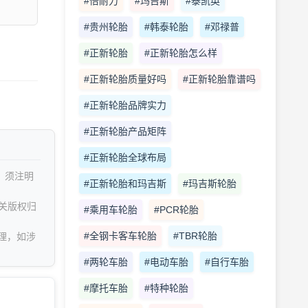
#倍耐力
#玛吉斯
#泰凯英
#贵州轮胎
#韩泰轮胎
#邓禄普
#正新轮胎
#正新轮胎怎么样
#正新轮胎质量好吗
#正新轮胎靠谱吗
#正新轮胎品牌实力
#正新轮胎产品矩阵
#正新轮胎全球布局
，须注明
#正新轮胎和玛吉斯
#玛吉斯轮胎
关版权归
#乘用车轮胎
#PCR轮胎
#全钢卡客车轮胎
#TBR轮胎
理，如涉
#两轮车胎
#电动车胎
#自行车胎
#摩托车胎
#特种轮胎