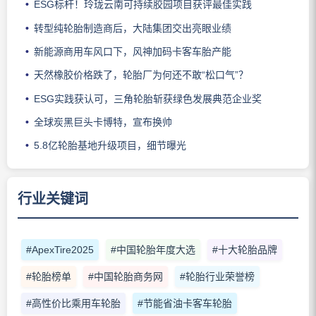
ESG标杆！玲珑云南可持续胶园项目获评最佳实践
转型纯轮胎制造商后，大陆集团交出亮眼业绩
新能源商用车风口下，风神加码卡客车胎产能
天然橡胶价格跌了，轮胎厂为何还不敢“松口气”？
ESG实践获认可，三角轮胎斩获绿色发展典范企业奖
全球炭黑巨头卡博特，宣布换帅
5.8亿轮胎基地升级项目，细节曝光
行业关键词
#ApexTire2025
#中国轮胎年度大选
#十大轮胎品牌
#轮胎榜单
#中国轮胎商务网
#轮胎行业荣誉榜
#高性价比乘用车轮胎
#节能省油卡客车轮胎