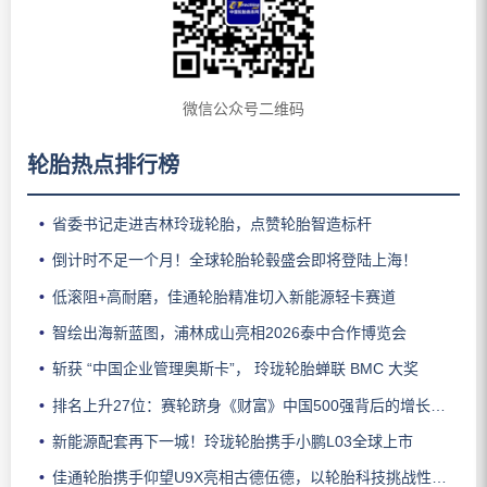
微信公众号二维码
轮胎热点排行榜
省委书记走进吉林玲珑轮胎，点赞轮胎智造标杆
倒计时不足一个月！全球轮胎轮毂盛会即将登陆上海！
低滚阻+高耐磨，佳通轮胎精准切入新能源轻卡赛道
智绘出海新蓝图，浦林成山亮相2026泰中合作博览会
斩获 “中国企业管理奥斯卡”， 玲珑轮胎蝉联 BMC 大奖
排名上升27位：赛轮跻身《财富》中国500强背后的增长逻辑
新能源配套再下一城！玲珑轮胎携手小鹏L03全球上市
佳通轮胎携手仰望U9X亮相古德伍德，以轮胎科技挑战性能边界