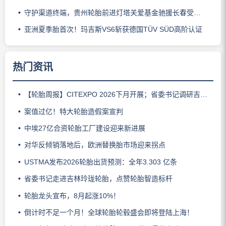
守护渠道终端，贵州轮胎前进灯塔关爱基金驰援长春受灾门店
亚洲夏季胎首次！玛吉斯VS6斩获德国TÜV SÜD高阶认证
热门资讯
【轮胎周报】CITEXPO 2026下月开展；省委书记调研吉林玲珑；佳通推出新能源轻卡轮胎；三角轮胎斩获大奖；中策宣布涨价
案值过亿！特大轮胎造假案宣判
中埃27亿合资轮胎工厂建设迎来新进展
对华反倾销落地后，欧洲替换胎市场迎来拐点
USTMA发布2026轮胎出货预测：全年3.303 亿条
省委书记走进吉林玲珑轮胎，点赞轮胎智造标杆
轮胎龙头宣布，8月起涨10%！
倒计时不足一个月！全球轮胎轮毂盛会即将登陆上海！