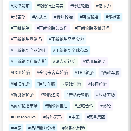
#天津发布
#轮胎行业盛典
#玲珑轮胎
#倍耐力
#玛吉斯
#泰凯英
#贵州轮胎
#韩泰轮胎
#邓禄普
#正新轮胎
#正新轮胎怎么样
#正新轮胎质量好吗
#正新轮胎靠谱吗
#正新轮胎品牌实力
#正新轮胎产品矩阵
#正新轮胎全球布局
#正新轮胎和玛吉斯
#玛吉斯轮胎
#乘用车轮胎
#PCR轮胎
#全钢卡客车轮胎
#TBR轮胎
#两轮车胎
#电动车胎
#自行车胎
#摩托车胎
#特种轮胎
#新能源轮胎
#轮胎选购
#普洛奇轮胎
#绿动工坊
#高端轮胎市场
#新能源售后
#战略合作
#赛轮
#LubTop2025
#优科豪马
#中策
#双星集团
#韩泰
#品牌能力分析
#体系化制造