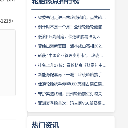
轮胎热点排行榜
省委书记走进吉林玲珑轮胎，点赞轮胎智造标杆
41215）
倒计时不足一个月！全球轮胎轮毂盛会即将登陆上海！
低滚阻+高耐磨，佳通轮胎精准切入新能源轻卡赛道
智绘出海新蓝图，浦林成山亮相2026泰中合作博览会
斩获 “中国企业管理奥斯卡”， 玲珑轮胎蝉联 BMC 大奖
排名上升27位：赛轮跻身《财富》中国500强背后的增长逻辑
新能源配套再下一城！玲珑轮胎携手小鹏L03全球上市
佳通轮胎携手仰望U9X亮相古德伍德，以轮胎科技挑战性能边界
守护渠道终端，贵州轮胎前进灯塔关爱基金驰援长春受灾门店
亚洲夏季胎首次！玛吉斯VS6斩获德国TÜV SÜD高阶认证
热门资讯