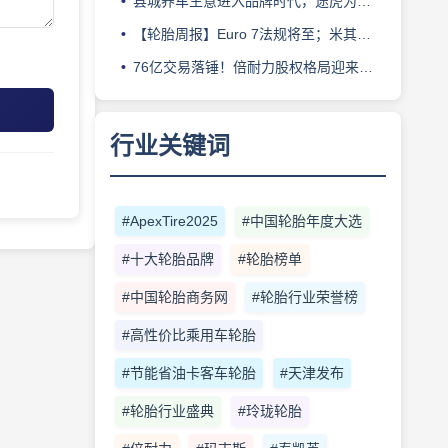
县城养车生意进入品牌时代，途虎为何此时加码“万镇万店”？
【轮胎周报】Euro 7法规将至；米其林上半年营收超千亿；倍耐力上半年盈利稳增；龙星炭黑斩获欧洲近万吨订单
76亿交易落锤！倍耐力股权格局迎来重塑
行业关键词
#ApexTire2025
#中国轮胎年度大选
#十大轮胎品牌
#轮胎榜单
#中国轮胎商务网
#轮胎行业荣誉榜
#高性价比乘用车轮胎
#节能省油卡客车轮胎
#天津发布
#轮胎行业盛典
#玲珑轮胎