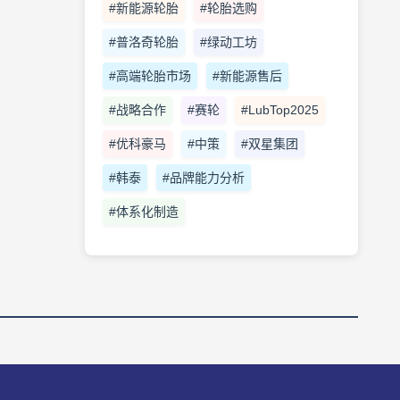
#新能源轮胎
#轮胎选购
#普洛奇轮胎
#绿动工坊
#高端轮胎市场
#新能源售后
#战略合作
#赛轮
#LubTop2025
#优科豪马
#中策
#双星集团
#韩泰
#品牌能力分析
#体系化制造