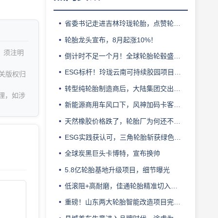
省委书记走进吉林玲珑轮胎，点赞轮胎智造标杆
轮胎龙头宣布，8月起涨10%！
，须注明
倒计时不足一个月！全球轮胎轮毂盛会即将登陆上海！
ESG标杆！玲珑云南可持续胶园项目获评最佳实践
关版权归
转型纯轮胎制造商后，大陆集团交出亮眼业绩
理，如涉
新能源商用车风口下，风神加码卡客车胎产能
天然橡胶价格跌了，轮胎厂为何还不敢“松口气”？
ESG实践获认可，三角轮胎斩获绿色发展典范企业奖
全球炭黑巨头卡博特，宣布换帅
5.8亿轮胎基地升级项目，细节曝光
低滚阻+高耐磨，佳通轮胎精准切入新能源轻卡赛道
重磅！山东两大轮胎智能改造项目完成备案