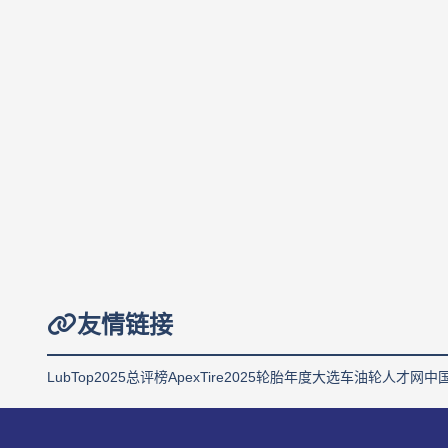
友情链接
LubTop2025总评榜
ApexTire2025轮胎年度大选
车油轮人才网
中