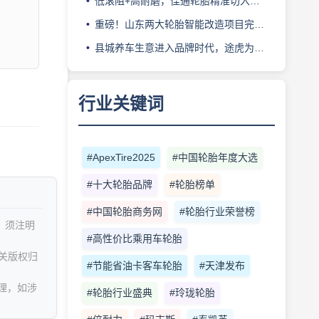
低滚阻+高耐磨，佳通轮胎精准切入新能源轻卡赛道
重磅！山东两大轮胎智能改造项目完成备案
县城养车生意进入品牌时代，途虎为何此时加码“万镇万店”？
行业关键词
#ApexTire2025
#中国轮胎年度大选
#十大轮胎品牌
#轮胎榜单
#中国轮胎商务网
#轮胎行业荣誉榜
，须注明
#高性价比乘用车轮胎
关版权归
#节能省油卡客车轮胎
#天津发布
理，如涉
#轮胎行业盛典
#玲珑轮胎