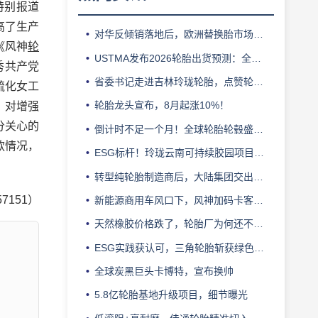
特别报道
高了生产
对华反倾销落地后，欧洲替换胎市场迎来拐点
《风神
轮
USTMA发布2026轮胎出货预测：全年3.303 亿条
秀共产党
省委书记走进吉林玲珑轮胎，点赞轮胎智造标杆
硫化女工
轮胎龙头宣布，8月起涨10%！
，对增强
分关心的
倒计时不足一个月！全球轮胎轮毂盛会即将登陆上海！
款情况，
ESG标杆！玲珑云南可持续胶园项目获评最佳实践
转型纯轮胎制造商后，大陆集团交出亮眼业绩
57151）
新能源商用车风口下，风神加码卡客车胎产能
天然橡胶价格跌了，轮胎厂为何还不敢“松口气”？
ESG实践获认可，三角轮胎斩获绿色发展典范企业奖
全球炭黑巨头卡博特，宣布换帅
5.8亿轮胎基地升级项目，细节曝光