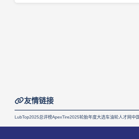
友情链接
LubTop2025总评榜
ApexTire2025轮胎年度大选
车油轮人才网
中