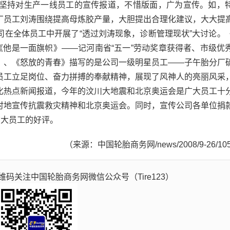
坚持对生产一线员工的宣传报道，不惜版面，广为宣传。如，
厂员工刘涛围绕提高母炼胶产量，大胆提出合理化建议，大大提
司在全体员工中开展了“透过刘涛现象，诊断管理现状”大讨论。
《他是一面旗帜》——记河南省“五一”劳动奖章获得者、市级优
》、《怒放的青春》描写的是公司一级明星员工——子午胎分厂
员工立足岗位、奋力拼搏的奉献精神，展现了风神人的亮丽风采
化热点新闻报道，今年的汶川大地震和北京奥运会是广大员工十
时地宣传抗震救灾精神和北京奥运会。同时，宣传公司各单位捐
广大员工的好评。
（来源：中国轮胎商务网/news/2008/9-26/10
码关注中国轮胎商务网微信公众号（Tire123）