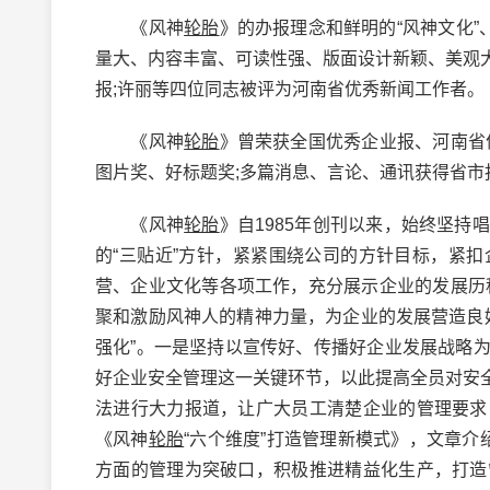
《风神
轮胎
》的办报理念和鲜明的“风神文化”
量大、内容丰富、可读性强、版面设计新颖、美观
报;许丽等四位同志被评为河南省优秀新闻工作者。
《风神
轮胎
》曾荣获全国优秀企业报、河南省
图片奖、好标题奖;多篇消息、言论、通讯获得省市
《风神
轮胎
》自1985年创刊以来，始终坚
的“三贴近”方针，紧紧围绕公司的方针目标，紧
营、企业文化等各项工作，充分展示企业的发展历
聚和激励风神人的精神力量，为企业的发展营造良好
强化”。一是坚持以宣传好、传播好企业发展战略
好企业安全管理这一关键环节，以此提高全员对安
法进行大力报道，让广大员工清楚企业的管理要求
《风神
轮胎
“六个维度”打造管理新模式》，文章
方面的管理为突破口，积极推进精益化生产，打造