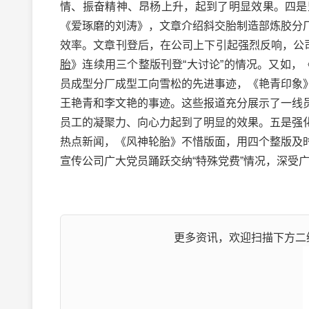
情、振奋精神、昂杨上升，起到了明显效果。四是
《爱琢磨的刘涛》，文章介绍斜交胎制造部炼胶分
效率。文章刊登后，在公司上下引起强烈反响，公
胎
》连续用三个整版刊登“大讨论”的情况。又如，
员成型分厂成型工向雪松的先进事迹，《艳青印象
王艳青和李文艳的事迹。这些报道充分展示了一线
员工的凝聚力、向心力起到了明显的效果。五是强
热点新闻，《风神轮胎》不惜版面，用四个整版及
宣传公司广大党员踊跃交纳“特殊党费”情况，深受
更多资讯，欢迎扫描下方二维