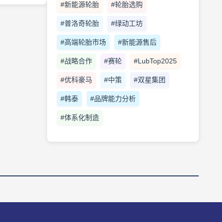
#新能源轮胎
#轮胎选购
#普洛奇轮胎
#绿动工坊
#高端轮胎市场
#新能源售后
#战略合作
#赛轮
#LubTop2025
#优科豪马
#中策
#双星集团
#韩泰
#品牌能力分析
#体系化制造