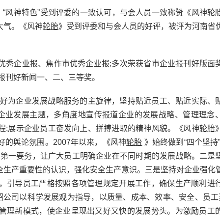
、“风神特色”受到评委的一致认可，与会人员一致称赞《风神轮
大气。《风神
轮胎
》受到评委和与会人员的好评，被评为河南省
优秀企业报、焦作市优秀企业报;多次荣获省市企业报刊好版面
报刊好新闻一、二、三等奖。
持唱好为企业发展战略服务的主旋律，坚持贴近员工、贴近实际、
扣企业发展主题，多角度地宣传报道企业的发展战略、管理理念
程;展示企业员工奋发向上、拼搏进取的精神风貌。《风神
轮胎
的舆论氛围。2007年以来，《风神
轮胎
》始终做到“四个坚持”
为第一要务，让广大员工明确企业在不同时期的发展战略。二是
全生产重要性的认识，强化安全生产意识。三是坚持对企业强化
，引导员工严格按照各项管理规定开展工作，确保生产顺利进
介绍公司以科学发展观为指导，以质量、成本、效率、安全、员工
管理新模式，使企业呈现出又好又快的发展势头。为激励员工