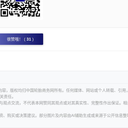
很赞哦！ (
31
)
等内容，版权均归中国轮胎商务网所有。任何媒体、网站或个人转载、引用
关责任。
息与观点交流，不代表本网赞同其观点或对其真实性、完整性作出保证。相
资、购买或决策建议。部分图片及内容由AI辅助生成或来源于公开信息整
。