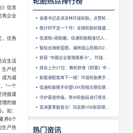
轮胎热点排行榜
胎》信息
优秀企业
省委书记走进吉林玲珑轮胎，点赞轮胎智造标杆
倒计时不足一个月！全球轮胎轮毂盛会即将登陆上海！
低滚阻+高耐磨，佳通轮胎精准切入新能源轻卡赛道
奖、优秀
智绘出海新蓝图，浦林成山亮相2026泰中合作博览会
斩获 “中国企业管理奥斯卡”， 玲珑轮胎蝉联 BMC 大奖
贴近生活
排名上升27位：赛轮跻身《财富》中国500强背后的增长逻辑
、生产经
》成为凝
新能源配套再下一城！玲珑轮胎携手小鹏L03全球上市
、“一个
佳通轮胎携手仰望U9X亮相古德伍德，以轮胎科技挑战性能边界
坚持报道
守护渠道终端，贵州轮胎前进灯塔关爱基金驰援长春受灾门店
管理的做
亚洲夏季胎首次！玛吉斯VS6斩获德国TÜV SÜD高阶认证
行。如：
素养6个
的生产热
热门资讯