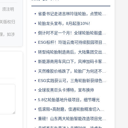
，须注明
省委书记走进吉林玲珑轮胎，点赞轮胎智造标杆
关版权归
轮胎龙头宣布，8月起涨10%！
倒计时不足一个月！全球轮胎轮毂盛会即将登陆上海！
理，如涉
ESG标杆！玲珑云南可持续胶园项目获评最佳实践
转型纯轮胎制造商后，大陆集团交出亮眼业绩
新能源商用车风口下，风神加码卡客车胎产能
天然橡胶价格跌了，轮胎厂为何还不敢“松口气”？
ESG实践获认可，三角轮胎斩获绿色发展典范企业奖
全球炭黑巨头卡博特，宣布换帅
5.8亿轮胎基地升级项目，细节曝光
低滚阻+高耐磨，佳通轮胎精准切入新能源轻卡赛道
重磅！山东两大轮胎智能改造项目完成备案