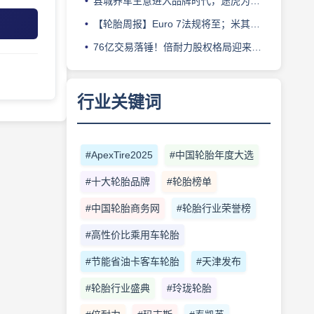
县城养车生意进入品牌时代，途虎为何此时加码“万镇万店”？
【轮胎周报】Euro 7法规将至；米其林上半年营收超千亿；倍耐力上半年盈利稳增；龙星炭黑斩获欧洲近万吨订单
76亿交易落锤！倍耐力股权格局迎来重塑
行业关键词
#ApexTire2025
#中国轮胎年度大选
#十大轮胎品牌
#轮胎榜单
#中国轮胎商务网
#轮胎行业荣誉榜
#高性价比乘用车轮胎
#节能省油卡客车轮胎
#天津发布
#轮胎行业盛典
#玲珑轮胎