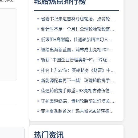
轮胎热点排行榜
省委书记走进吉林玲珑轮胎，点赞轮胎智造标杆
倒计时不足一个月！全球轮胎轮毂盛会即将登陆上海！
低滚阻+高耐磨，佳通轮胎精准切入新能源轻卡赛道
智绘出海新蓝图，浦林成山亮相2026泰中合作博览会
斩获 “中国企业管理奥斯卡”， 玲珑轮胎蝉联 BMC 大奖
排名上升27位：赛轮跻身《财富》中国500强背后的增长逻辑
新能源配套再下一城！玲珑轮胎携手小鹏L03全球上市
佳通轮胎携手仰望U9X亮相古德伍德，以轮胎科技挑战性能边界
守护渠道终端，贵州轮胎前进灯塔关爱基金驰援长春受灾门店
亚洲夏季胎首次！玛吉斯VS6斩获德国TÜV SÜD高阶认证
热门资讯