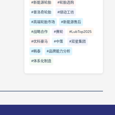
#新能源轮胎
#轮胎选购
#普洛奇轮胎
#绿动工坊
#高端轮胎市场
#新能源售后
#战略合作
#赛轮
#LubTop2025
#优科豪马
#中策
#双星集团
#韩泰
#品牌能力分析
#体系化制造