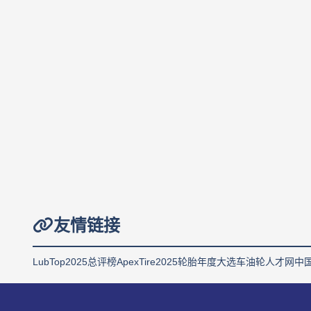
友情链接
LubTop2025总评榜
ApexTire2025轮胎年度大选
车油轮人才网
中