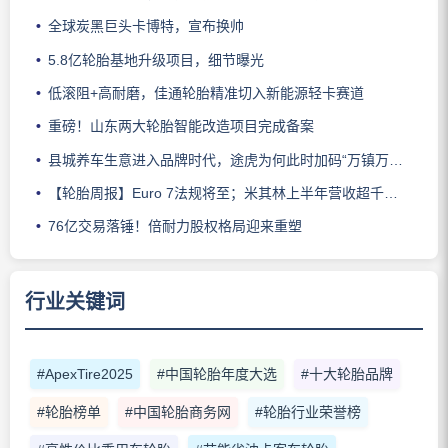
全球炭黑巨头卡博特，宣布换帅
5.8亿轮胎基地升级项目，细节曝光
低滚阻+高耐磨，佳通轮胎精准切入新能源轻卡赛道
重磅！山东两大轮胎智能改造项目完成备案
县城养车生意进入品牌时代，途虎为何此时加码“万镇万店”？
【轮胎周报】Euro 7法规将至；米其林上半年营收超千亿；倍耐力上半年盈利稳增；龙星炭黑斩获欧洲近万吨订单
76亿交易落锤！倍耐力股权格局迎来重塑
行业关键词
#ApexTire2025
#中国轮胎年度大选
#十大轮胎品牌
#轮胎榜单
#中国轮胎商务网
#轮胎行业荣誉榜