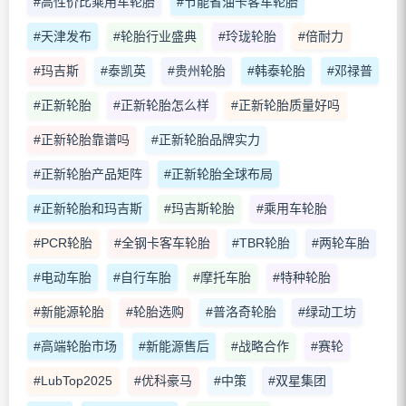
#高性价比乘用车轮胎
#节能省油卡客车轮胎
#天津发布
#轮胎行业盛典
#玲珑轮胎
#倍耐力
#玛吉斯
#泰凯英
#贵州轮胎
#韩泰轮胎
#邓禄普
#正新轮胎
#正新轮胎怎么样
#正新轮胎质量好吗
#正新轮胎靠谱吗
#正新轮胎品牌实力
#正新轮胎产品矩阵
#正新轮胎全球布局
#正新轮胎和玛吉斯
#玛吉斯轮胎
#乘用车轮胎
#PCR轮胎
#全钢卡客车轮胎
#TBR轮胎
#两轮车胎
#电动车胎
#自行车胎
#摩托车胎
#特种轮胎
#新能源轮胎
#轮胎选购
#普洛奇轮胎
#绿动工坊
#高端轮胎市场
#新能源售后
#战略合作
#赛轮
#LubTop2025
#优科豪马
#中策
#双星集团