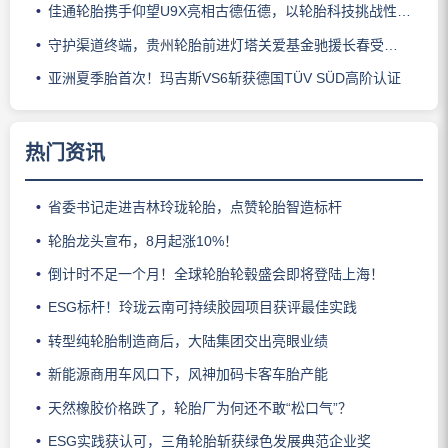
佳通轮胎携手仰望U9X亮相古德伍德，以轮胎科技挑战性能边界
守护渠道终端，贵州轮胎前进灯塔关爱基金驰援长春受灾门店
亚洲夏季胎首次！玛吉斯VS6斩获德国TÜV SÜD高阶认证
热门资讯
省委书记走进吉林玲珑轮胎，点赞轮胎智造标杆
轮胎龙头宣布，8月起涨10%！
倒计时不足一个月！全球轮胎轮毂盛会即将登陆上海！
ESG标杆！玲珑云南可持续胶园项目获评最佳实践
转型纯轮胎制造商后，大陆集团交出亮眼业绩
新能源商用车风口下，风神加码卡客车胎产能
天然橡胶价格跌了，轮胎厂为何还不敢“松口气”？
ESG实践获认可，三角轮胎斩获绿色发展典范企业奖