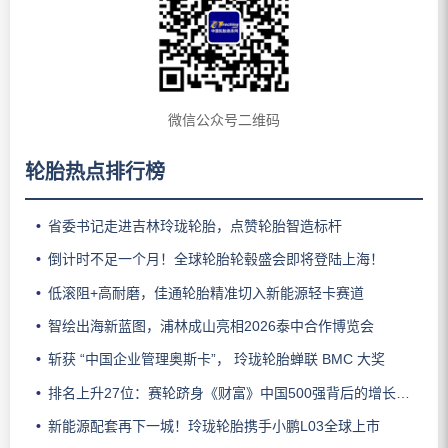
微信公众号二维码
轮胎热点排行榜
省委书记走进吉林玲珑轮胎，点赞轮胎智造标杆
倒计时不足一个月！全球轮胎轮毂盛会即将登陆上海！
低滚阻+高耐磨，佳通轮胎精准切入新能源轻卡赛道
智绘出海新蓝图，浦林成山亮相2026泰中合作博览会
斩获 “中国企业管理奥斯卡”， 玲珑轮胎蝉联 BMC 大奖
排名上升27位：赛轮跻身《财富》中国500强背后的增长逻辑
新能源配套再下一城！玲珑轮胎携手小鹏L03全球上市