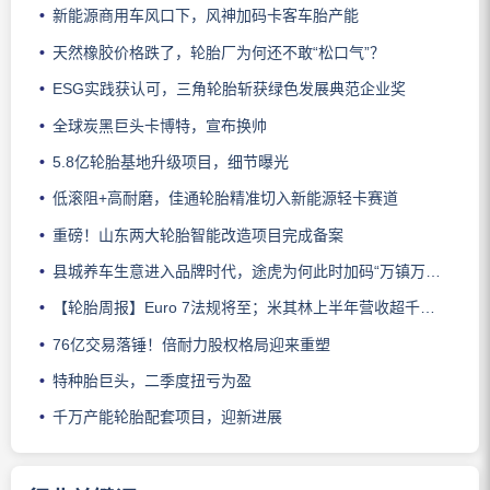
新能源商用车风口下，风神加码卡客车胎产能
天然橡胶价格跌了，轮胎厂为何还不敢“松口气”？
ESG实践获认可，三角轮胎斩获绿色发展典范企业奖
全球炭黑巨头卡博特，宣布换帅
5.8亿轮胎基地升级项目，细节曝光
低滚阻+高耐磨，佳通轮胎精准切入新能源轻卡赛道
重磅！山东两大轮胎智能改造项目完成备案
县城养车生意进入品牌时代，途虎为何此时加码“万镇万店”？
【轮胎周报】Euro 7法规将至；米其林上半年营收超千亿；倍耐力上半年盈利稳增；龙星炭黑斩获欧洲近万吨订单
76亿交易落锤！倍耐力股权格局迎来重塑
特种胎巨头，二季度扭亏为盈
千万产能轮胎配套项目，迎新进展