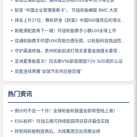
斩获 “中国企业管理奥斯卡”， 玲珑轮胎蝉联 BMC 大奖
排名上升27位：赛轮跻身《财富》中国500强背后的增长逻辑
新能源配套再下一城！玲珑轮胎携手小鹏L03全球上市
佳通轮胎携手仰望U9X亮相古德伍德，以轮胎科技挑战性能边界
守护渠道终端，贵州轮胎前进灯塔关爱基金驰援长春受灾门店
亚洲夏季胎首次！玛吉斯VS6斩获德国TÜV SÜD高阶认证
双星连续荣膺“全球汽车供应链百强”
热门资讯
倒计时不足一个月！全球轮胎轮毂盛会即将登陆上海！
ESG标杆！玲珑云南可持续胶园项目获评最佳实践
转型纯轮胎制造商后，大陆集团交出亮眼业绩