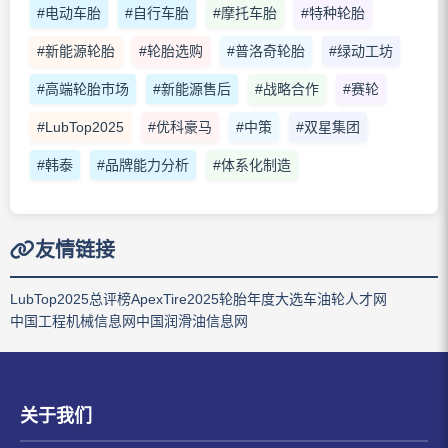
#电动车胎
#自行车胎
#摩托车胎
#特种轮胎
#新能源轮胎
#轮胎选购
#普洛奇轮胎
#绿动工坊
#高端轮胎市场
#新能源售后
#战略合作
#赛轮
#LubTop2025
#优科豪马
#中策
#双星集团
#韩泰
#品牌能力分析
#体系化制造
友情链接
LubTop2025总评榜
ApexTire2025轮胎年度大选
车油轮人才网
中国工程机械信息网
中国润滑油信息网
关于我们