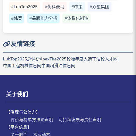
#LubTop2025
#优科豪马
#中策
#双星集团
#韩泰
#品牌能力分析
#体系化制造
友情链接
LubTop2025总评榜
ApexTire2025轮胎年度大选
车油轮人才网
中国工程机械信息网
中国润滑油信息网
关于我们
【治理与公信力】
评价与榜单方法论声明
可持续发展与责任声明
【平台信息】
关于我们
本网动态