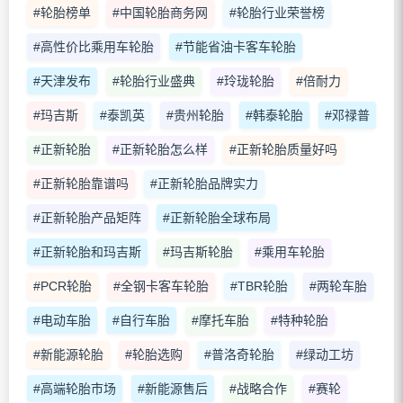
#轮胎榜单
#中国轮胎商务网
#轮胎行业荣誉榜
#高性价比乘用车轮胎
#节能省油卡客车轮胎
#天津发布
#轮胎行业盛典
#玲珑轮胎
#倍耐力
#玛吉斯
#泰凯英
#贵州轮胎
#韩泰轮胎
#邓禄普
#正新轮胎
#正新轮胎怎么样
#正新轮胎质量好吗
#正新轮胎靠谱吗
#正新轮胎品牌实力
#正新轮胎产品矩阵
#正新轮胎全球布局
#正新轮胎和玛吉斯
#玛吉斯轮胎
#乘用车轮胎
#PCR轮胎
#全钢卡客车轮胎
#TBR轮胎
#两轮车胎
#电动车胎
#自行车胎
#摩托车胎
#特种轮胎
#新能源轮胎
#轮胎选购
#普洛奇轮胎
#绿动工坊
#高端轮胎市场
#新能源售后
#战略合作
#赛轮