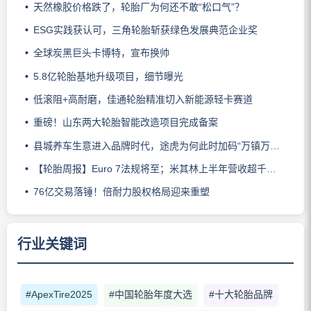
天然橡胶价格跌了，轮胎厂为何还不敢“松口气”？
ESG实践获认可，三角轮胎斩获绿色发展典范企业奖
全球炭黑巨头卡博特，宣布换帅
5.8亿轮胎基地升级项目，细节曝光
低滚阻+高耐磨，佳通轮胎精准切入新能源轻卡赛道
重磅！山东两大轮胎智能改造项目完成备案
县城养车生意进入品牌时代，途虎为何此时加码“万镇万店”？
【轮胎周报】Euro 7法规将至；米其林上半年营收超千亿；倍耐力上半年盈利稳增；龙星炭黑斩获欧洲近万吨订单
76亿交易落锤！倍耐力股权格局迎来重塑
行业关键词
#ApexTire2025
#中国轮胎年度大选
#十大轮胎品牌