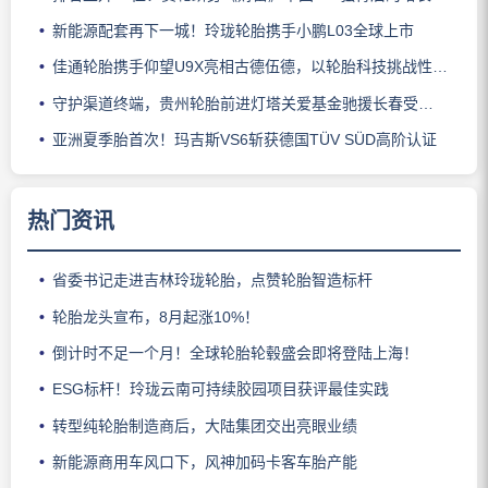
新能源配套再下一城！玲珑轮胎携手小鹏L03全球上市
佳通轮胎携手仰望U9X亮相古德伍德，以轮胎科技挑战性能边界
守护渠道终端，贵州轮胎前进灯塔关爱基金驰援长春受灾门店
亚洲夏季胎首次！玛吉斯VS6斩获德国TÜV SÜD高阶认证
热门资讯
省委书记走进吉林玲珑轮胎，点赞轮胎智造标杆
轮胎龙头宣布，8月起涨10%！
倒计时不足一个月！全球轮胎轮毂盛会即将登陆上海！
ESG标杆！玲珑云南可持续胶园项目获评最佳实践
转型纯轮胎制造商后，大陆集团交出亮眼业绩
新能源商用车风口下，风神加码卡客车胎产能