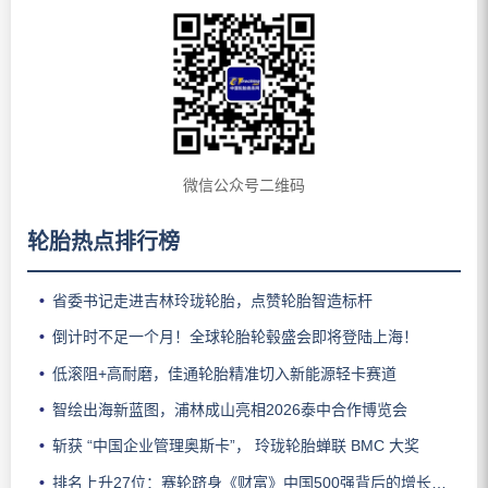
微信公众号二维码
轮胎热点排行榜
省委书记走进吉林玲珑轮胎，点赞轮胎智造标杆
倒计时不足一个月！全球轮胎轮毂盛会即将登陆上海！
低滚阻+高耐磨，佳通轮胎精准切入新能源轻卡赛道
智绘出海新蓝图，浦林成山亮相2026泰中合作博览会
斩获 “中国企业管理奥斯卡”， 玲珑轮胎蝉联 BMC 大奖
排名上升27位：赛轮跻身《财富》中国500强背后的增长逻辑