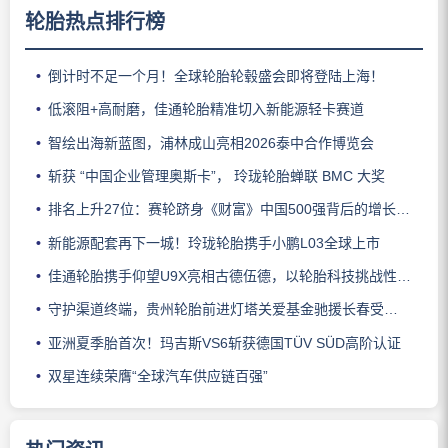
轮胎热点排行榜
倒计时不足一个月！全球轮胎轮毂盛会即将登陆上海！
低滚阻+高耐磨，佳通轮胎精准切入新能源轻卡赛道
智绘出海新蓝图，浦林成山亮相2026泰中合作博览会
斩获 “中国企业管理奥斯卡”， 玲珑轮胎蝉联 BMC 大奖
排名上升27位：赛轮跻身《财富》中国500强背后的增长逻辑
新能源配套再下一城！玲珑轮胎携手小鹏L03全球上市
佳通轮胎携手仰望U9X亮相古德伍德，以轮胎科技挑战性能边界
守护渠道终端，贵州轮胎前进灯塔关爱基金驰援长春受灾门店
亚洲夏季胎首次！玛吉斯VS6斩获德国TÜV SÜD高阶认证
双星连续荣膺“全球汽车供应链百强”