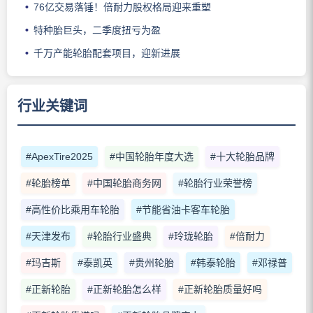
76亿交易落锤！倍耐力股权格局迎来重塑
特种胎巨头，二季度扭亏为盈
千万产能轮胎配套项目，迎新进展
行业关键词
#ApexTire2025
#中国轮胎年度大选
#十大轮胎品牌
#轮胎榜单
#中国轮胎商务网
#轮胎行业荣誉榜
#高性价比乘用车轮胎
#节能省油卡客车轮胎
#天津发布
#轮胎行业盛典
#玲珑轮胎
#倍耐力
#玛吉斯
#泰凯英
#贵州轮胎
#韩泰轮胎
#邓禄普
#正新轮胎
#正新轮胎怎么样
#正新轮胎质量好吗