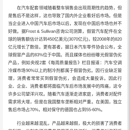
在汽车配套领域随着整车销售会出现周期性的趋势，但
是售后不是这样，这也导致了国内外企业看好后市场。但是
当企业进入中国汽车后市场以后，发现在中国后市场也并不
好做。据Frost & Sullivan咨询公司测算，假冒汽车配件在全
球的销售额估计达到450亿美元(3070亿元)，较2008年的820
亿元增长了数倍。更有甚者，据日本汽车零件协会公布，全
球假冒产品的83%位于中国。而且媒体也纷纷曝光假冒伪劣
产品，例如央视2套《每周质量报告》栏目报道：汽车空调
冷媒市场90%以上的制冷剂都属于假冒伪劣。因行业缺乏管
理，消费者常常买到假冒伪劣，会造成大量投诉。因此行
业、企业、消费者都将面临汽车后市场发展中的阵痛，这令
许多公司望洋兴叹。随着汽车逐渐走进家庭，消费者对配件
需求将大增，但是在我国整车垄断相对严重。在美国，独立
售后市场占70%，相对保守的德国也占到55-60%。
行业越来越混乱，产品越来越假，极大的损害了消费者