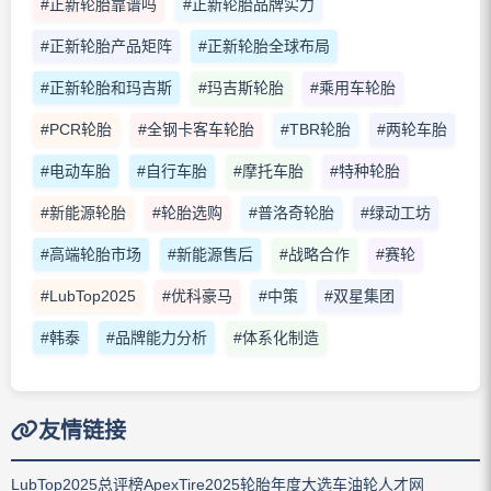
#正新轮胎靠谱吗
#正新轮胎品牌实力
#正新轮胎产品矩阵
#正新轮胎全球布局
#正新轮胎和玛吉斯
#玛吉斯轮胎
#乘用车轮胎
#PCR轮胎
#全钢卡客车轮胎
#TBR轮胎
#两轮车胎
#电动车胎
#自行车胎
#摩托车胎
#特种轮胎
#新能源轮胎
#轮胎选购
#普洛奇轮胎
#绿动工坊
#高端轮胎市场
#新能源售后
#战略合作
#赛轮
#LubTop2025
#优科豪马
#中策
#双星集团
#韩泰
#品牌能力分析
#体系化制造
友情链接
LubTop2025总评榜
ApexTire2025轮胎年度大选
车油轮人才网