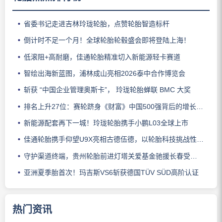
省委书记走进吉林玲珑轮胎，点赞轮胎智造标杆
倒计时不足一个月！全球轮胎轮毂盛会即将登陆上海！
低滚阻+高耐磨，佳通轮胎精准切入新能源轻卡赛道
智绘出海新蓝图，浦林成山亮相2026泰中合作博览会
斩获 “中国企业管理奥斯卡”， 玲珑轮胎蝉联 BMC 大奖
排名上升27位：赛轮跻身《财富》中国500强背后的增长逻辑
新能源配套再下一城！玲珑轮胎携手小鹏L03全球上市
佳通轮胎携手仰望U9X亮相古德伍德，以轮胎科技挑战性能边界
守护渠道终端，贵州轮胎前进灯塔关爱基金驰援长春受灾门店
亚洲夏季胎首次！玛吉斯VS6斩获德国TÜV SÜD高阶认证
热门资讯