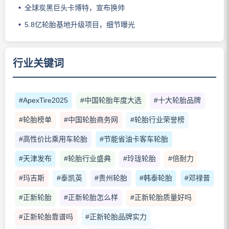
全球炭黑巨头卡博特，宣布换帅
5.8亿轮胎基地升级项目，细节曝光
行业关键词
#ApexTire2025
#中国轮胎年度大选
#十大轮胎品牌
#轮胎榜单
#中国轮胎商务网
#轮胎行业荣誉榜
#高性价比乘用车轮胎
#节能省油卡客车轮胎
#天津发布
#轮胎行业盛典
#玲珑轮胎
#倍耐力
#玛吉斯
#泰凯英
#贵州轮胎
#韩泰轮胎
#邓禄普
#正新轮胎
#正新轮胎怎么样
#正新轮胎质量好吗
#正新轮胎靠谱吗
#正新轮胎品牌实力