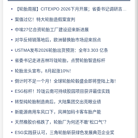
【轮胎周报】CITEXPO 2026下月开展；省委书记调研吉林玲珑；佳通推出新能源轻卡轮胎；三角轮胎斩获大奖；中策宣布涨价
案值过亿！特大轮胎造假案宣判
中埃27亿合资轮胎工厂建设迎来新进展
对华反倾销落地后，欧洲替换胎市场迎来拐点
USTMA发布2026轮胎出货预测：全年3.303 亿条
省委书记走进吉林玲珑轮胎，点赞轮胎智造标杆
轮胎龙头宣布，8月起涨10%！
倒计时不足一个月！全球轮胎轮毂盛会即将登陆上海！
ESG标杆！玲珑云南可持续胶园项目获评最佳实践
转型纯轮胎制造商后，大陆集团交出亮眼业绩
新能源商用车风口下，风神加码卡客车胎产能
天然橡胶价格跌了，轮胎厂为何还不敢“松口气”？
ESG实践获认可，三角轮胎斩获绿色发展典范企业奖