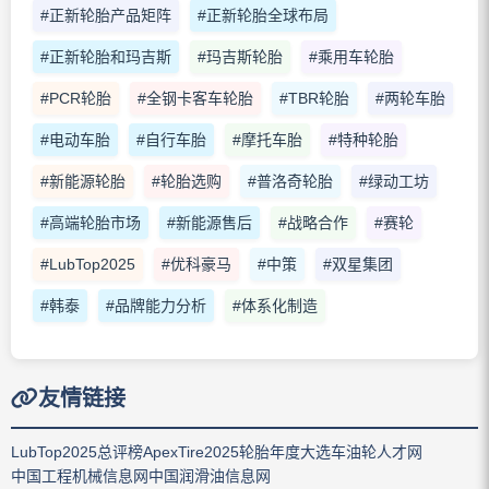
#正新轮胎产品矩阵
#正新轮胎全球布局
#正新轮胎和玛吉斯
#玛吉斯轮胎
#乘用车轮胎
#PCR轮胎
#全钢卡客车轮胎
#TBR轮胎
#两轮车胎
#电动车胎
#自行车胎
#摩托车胎
#特种轮胎
#新能源轮胎
#轮胎选购
#普洛奇轮胎
#绿动工坊
#高端轮胎市场
#新能源售后
#战略合作
#赛轮
#LubTop2025
#优科豪马
#中策
#双星集团
#韩泰
#品牌能力分析
#体系化制造
友情链接
LubTop2025总评榜
ApexTire2025轮胎年度大选
车油轮人才网
中国工程机械信息网
中国润滑油信息网