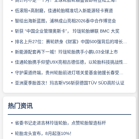
倒计时不足一个月！全球轮胎轮毂盛会即将登陆上海！
低滚阻+高耐磨，佳通轮胎精准切入新能源轻卡赛道
智绘出海新蓝图，浦林成山亮相2026泰中合作博览会
斩获 “中国企业管理奥斯卡”， 玲珑轮胎蝉联 BMC 大奖
排名上升27位：赛轮跻身《财富》中国500强背后的增长逻辑
新能源配套再下一城！玲珑轮胎携手小鹏L03全球上市
佳通轮胎携手仰望U9X亮相古德伍德，以轮胎科技挑战性能边界
守护渠道终端，贵州轮胎前进灯塔关爱基金驰援长春受灾门店
亚洲夏季胎首次！玛吉斯VS6斩获德国TÜV SÜD高阶认证
热门资讯
省委书记走进吉林玲珑轮胎，点赞轮胎智造标杆
轮胎龙头宣布，8月起涨10%！