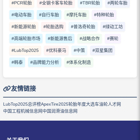
#PCR轮胎
#全钢卡客车轮胎
#TBR轮胎
#两轮车胎
#电动车胎
#自行车胎
#摩托车胎
#特种轮胎
#新能源轮胎
#轮胎选购
#普洛奇轮胎
#绿动工坊
#高端轮胎市场
#新能源售后
#战略合作
#赛轮
#LubTop2025
#优科豪马
#中策
#双星集团
#韩泰
#品牌能力分析
#体系化制造
友情链接
LubTop2025总评榜
ApexTire2025轮胎年度大选
车油轮人才网
中国工程机械信息网
中国润滑油信息网