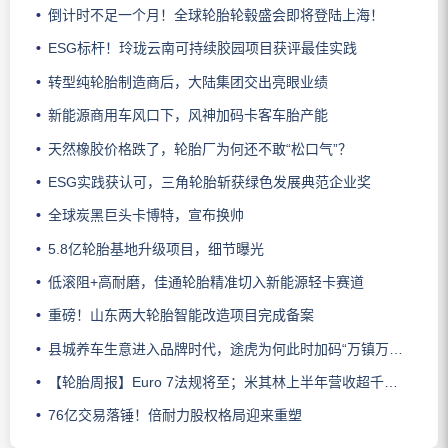
倒计时不足一个月！全球轮胎轮毂盛会即将登陆上海！
ESG标杆！玲珑云南可持续胶园项目获评最佳实践
转型纯轮胎制造商后，大陆集团交出亮眼业绩
新能源商用车风口下，风神加码卡客车胎产能
天然橡胶价格跌了，轮胎厂为何还不敢“松口气”？
ESG实践获认可，三角轮胎斩获绿色发展典范企业奖
全球炭黑巨头卡博特，宣布换帅
5.8亿轮胎基地升级项目，细节曝光
低滚阻+高耐磨，佳通轮胎精准切入新能源轻卡赛道
重磅！山东两大轮胎智能改造项目完成备案
县城养车生意进入品牌时代，途虎为何此时加码“万镇万店”？
【轮胎周报】Euro 7法规将至；米其林上半年营收超千亿；倍耐力上半年盈利稳增；龙星炭黑斩获欧洲近万吨订单
76亿交易落锤！倍耐力股权格局迎来重塑