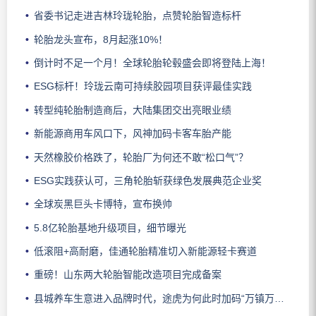
省委书记走进吉林玲珑轮胎，点赞轮胎智造标杆
轮胎龙头宣布，8月起涨10%！
倒计时不足一个月！全球轮胎轮毂盛会即将登陆上海！
ESG标杆！玲珑云南可持续胶园项目获评最佳实践
转型纯轮胎制造商后，大陆集团交出亮眼业绩
新能源商用车风口下，风神加码卡客车胎产能
天然橡胶价格跌了，轮胎厂为何还不敢“松口气”？
ESG实践获认可，三角轮胎斩获绿色发展典范企业奖
全球炭黑巨头卡博特，宣布换帅
5.8亿轮胎基地升级项目，细节曝光
低滚阻+高耐磨，佳通轮胎精准切入新能源轻卡赛道
重磅！山东两大轮胎智能改造项目完成备案
县城养车生意进入品牌时代，途虎为何此时加码“万镇万店”？