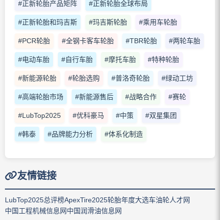
#正新轮胎产品矩阵
#正新轮胎全球布局
#正新轮胎和玛吉斯
#玛吉斯轮胎
#乘用车轮胎
#PCR轮胎
#全钢卡客车轮胎
#TBR轮胎
#两轮车胎
#电动车胎
#自行车胎
#摩托车胎
#特种轮胎
#新能源轮胎
#轮胎选购
#普洛奇轮胎
#绿动工坊
#高端轮胎市场
#新能源售后
#战略合作
#赛轮
#LubTop2025
#优科豪马
#中策
#双星集团
#韩泰
#品牌能力分析
#体系化制造
友情链接
LubTop2025总评榜
ApexTire2025轮胎年度大选
车油轮人才网
中国工程机械信息网
中国润滑油信息网