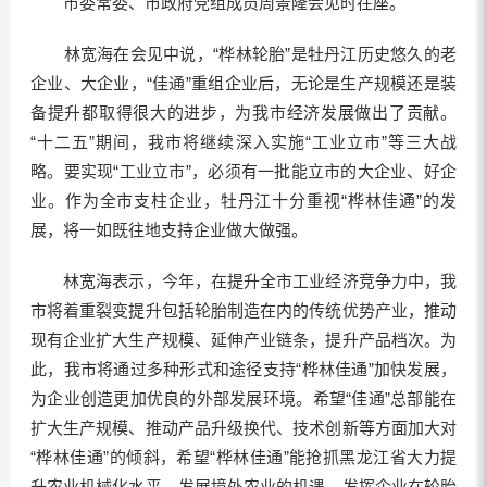
市委常委、市政府党组成员周景隆会见时在座。
林宽海在会见中说，“桦林轮胎”是牡丹江历史悠久的老
企业、大企业，“佳通”重组企业后，无论是生产规模还是装
备提升都取得很大的进步，为我市经济发展做出了贡献。
“十二五”期间，我市将继续深入实施“工业立市”等三大战
略。要实现“工业立市”，必须有一批能立市的大企业、好企
业。作为全市支柱企业，牡丹江十分重视“桦林佳通”的发
展，将一如既往地支持企业做大做强。
林宽海表示，今年，在提升全市工业经济竞争力中，我
市将着重裂变提升包括轮胎制造在内的传统优势产业，推动
现有企业扩大生产规模、延伸产业链条，提升产品档次。为
此，我市将通过多种形式和途径支持“桦林佳通”加快发展，
为企业创造更加优良的外部发展环境。希望“佳通”总部能在
扩大生产规模、推动产品升级换代、技术创新等方面加大对
“桦林佳通”的倾斜，希望“桦林佳通”能抢抓黑龙江省大力提
升农业机械化水平，发展境外农业的机遇，发挥企业在轮胎