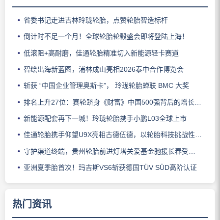
省委书记走进吉林玲珑轮胎，点赞轮胎智造标杆
倒计时不足一个月！全球轮胎轮毂盛会即将登陆上海！
低滚阻+高耐磨，佳通轮胎精准切入新能源轻卡赛道
智绘出海新蓝图，浦林成山亮相2026泰中合作博览会
斩获 “中国企业管理奥斯卡”， 玲珑轮胎蝉联 BMC 大奖
排名上升27位：赛轮跻身《财富》中国500强背后的增长逻辑
新能源配套再下一城！玲珑轮胎携手小鹏L03全球上市
佳通轮胎携手仰望U9X亮相古德伍德，以轮胎科技挑战性能边界
守护渠道终端，贵州轮胎前进灯塔关爱基金驰援长春受灾门店
亚洲夏季胎首次！玛吉斯VS6斩获德国TÜV SÜD高阶认证
热门资讯