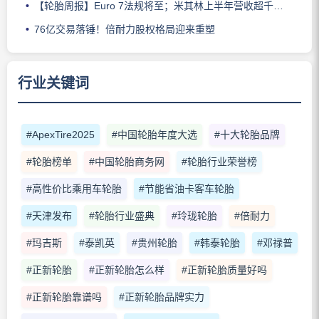
【轮胎周报】Euro 7法规将至；米其林上半年营收超千亿；倍耐力上半年盈利稳增；龙星炭黑斩获欧洲近万吨订单
76亿交易落锤！倍耐力股权格局迎来重塑
行业关键词
#ApexTire2025
#中国轮胎年度大选
#十大轮胎品牌
#轮胎榜单
#中国轮胎商务网
#轮胎行业荣誉榜
#高性价比乘用车轮胎
#节能省油卡客车轮胎
#天津发布
#轮胎行业盛典
#玲珑轮胎
#倍耐力
#玛吉斯
#泰凯英
#贵州轮胎
#韩泰轮胎
#邓禄普
#正新轮胎
#正新轮胎怎么样
#正新轮胎质量好吗
#正新轮胎靠谱吗
#正新轮胎品牌实力