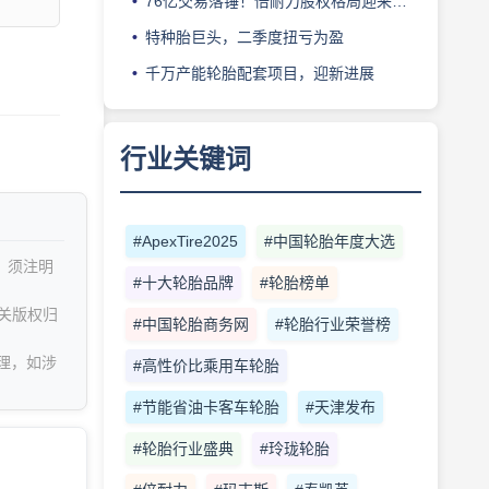
76亿交易落锤！倍耐力股权格局迎来重塑
特种胎巨头，二季度扭亏为盈
千万产能轮胎配套项目，迎新进展
行业关键词
#ApexTire2025
#中国轮胎年度大选
，须注明
#十大轮胎品牌
#轮胎榜单
关版权归
#中国轮胎商务网
#轮胎行业荣誉榜
理，如涉
#高性价比乘用车轮胎
#节能省油卡客车轮胎
#天津发布
#轮胎行业盛典
#玲珑轮胎