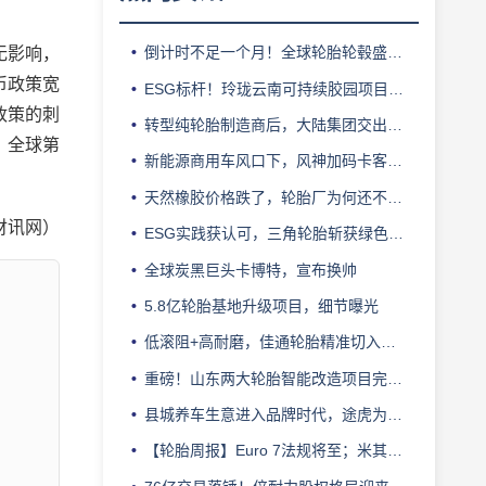
倒计时不足一个月！全球轮胎轮毂盛会即将登陆上海！
无影响，
币政策宽
ESG标杆！玲珑云南可持续胶园项目获评最佳实践
政策的刺
转型纯轮胎制造商后，大陆集团交出亮眼业绩
，全球第
新能源商用车风口下，风神加码卡客车胎产能
天然橡胶价格跌了，轮胎厂为何还不敢“松口气”？
财讯网）
ESG实践获认可，三角轮胎斩获绿色发展典范企业奖
全球炭黑巨头卡博特，宣布换帅
5.8亿轮胎基地升级项目，细节曝光
低滚阻+高耐磨，佳通轮胎精准切入新能源轻卡赛道
重磅！山东两大轮胎智能改造项目完成备案
县城养车生意进入品牌时代，途虎为何此时加码“万镇万店”？
【轮胎周报】Euro 7法规将至；米其林上半年营收超千亿；倍耐力上半年盈利稳增；龙星炭黑斩获欧洲近万吨订单