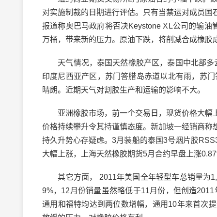
对实施制裁的日期进行评估。只有当禁运对成员国
报道称奥巴马政府将否决Keystone XL公司的
万桶，带来新的压力。原油下跌，将削减合成橡胶
天气情况，泰国天然橡胶产区，泰国中北部多云，
印度尼西亚产区，苏门答腊岛赤道以北有雨，苏门
晴朗。近期天气对割胶生产和运输的影响不大。
亚洲橡胶市场，前一个交易日，现货价格大幅上
价格持续攀升令其持谨慎态度。新加坡一经销商称
持久升势心存疑虑。3月装船的泰国3号烟片胶RSS3
大幅上涨，上海天然橡胶期货5月合约早盘上涨0.8
其它方面， 2011年美国全年轻型车总销量为1,2
9%，12月份销量虽然略低于11月份，但创造20
通用和福特均达到两位数增幅，通用10年来首次