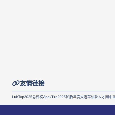
友情链接
LubTop2025总评榜
ApexTire2025轮胎年度大选
车油轮人才网
中