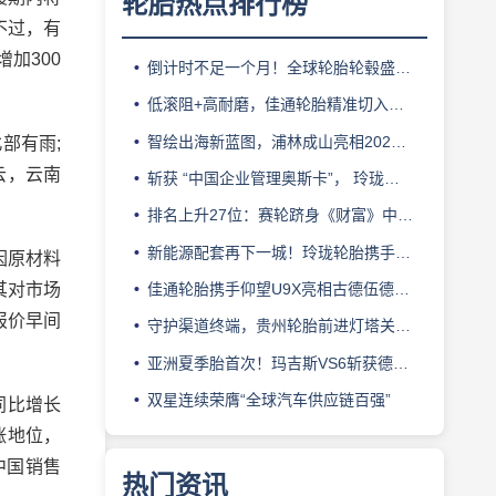
轮胎热点排行榜
不过，有
加300
倒计时不足一个月！全球轮胎轮毂盛会即将登陆上海！
低滚阻+高耐磨，佳通轮胎精准切入新能源轻卡赛道
智绘出海新蓝图，浦林成山亮相2026泰中合作博览会
部有雨;
云，云南
斩获 “中国企业管理奥斯卡”， 玲珑轮胎蝉联 BMC 大奖
排名上升27位：赛轮跻身《财富》中国500强背后的增长逻辑
新能源配套再下一城！玲珑轮胎携手小鹏L03全球上市
因原材料
其对市场
佳通轮胎携手仰望U9X亮相古德伍德，以轮胎科技挑战性能边界
报价早间
守护渠道终端，贵州轮胎前进灯塔关爱基金驰援长春受灾门店
亚洲夏季胎首次！玛吉斯VS6斩获德国TÜV SÜD高阶认证
双星连续荣膺“全球汽车供应链百强”
同比增长
涨地位，
中国销售
热门资讯