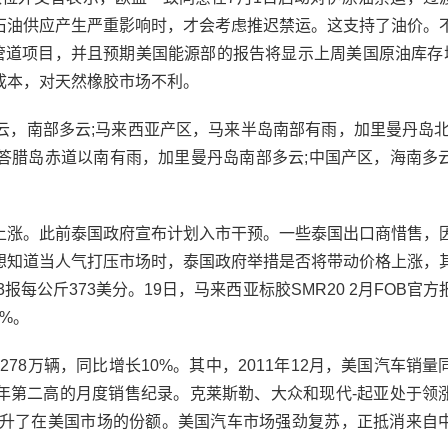
石油供应产生严重影响时，才会考虑推迟禁运。这支持了油价。
输油管道项目，并且预期美国能源部的报告将显示上周美国原油库存增
成本，对天然橡胶市场不利。
南部多云;马来西亚产区，马来半岛南部有雨，加里曼丹岛北
答腊岛赤道以南有雨，加里曼丹岛南部多云;中国产区，海南多
涨。此前泰国政府宣布计划入市干预。一些泰国出口商惜售，
想知道当人气打压市场时，泰国政府举措是否将带动价格上涨，
报每公斤373美分。19日，马来西亚标胶SMR20 2月FOB官方
7%。
78万辆，同比增长10%。其中，2011年12月，美国汽车销量
11年第二高的月度销售纪录。克莱斯勒、大众和现代-起亚处于领
提升了在美国市场的份额。美国汽车市场强劲复苏，正抵消来自