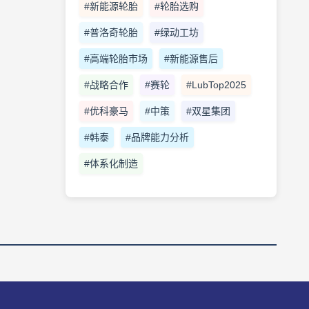
#新能源轮胎
#轮胎选购
#普洛奇轮胎
#绿动工坊
#高端轮胎市场
#新能源售后
#战略合作
#赛轮
#LubTop2025
#优科豪马
#中策
#双星集团
#韩泰
#品牌能力分析
#体系化制造