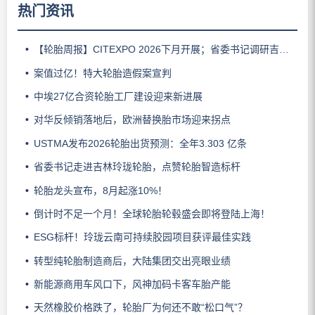
热门资讯
【轮胎周报】CITEXPO 2026下月开展；省委书记调研吉林玲珑；佳通推出新能源轻卡轮胎；三角轮胎斩获大奖；中策宣布涨价
案值过亿！特大轮胎造假案宣判
中埃27亿合资轮胎工厂建设迎来新进展
对华反倾销落地后，欧洲替换胎市场迎来拐点
USTMA发布2026轮胎出货预测：全年3.303 亿条
省委书记走进吉林玲珑轮胎，点赞轮胎智造标杆
轮胎龙头宣布，8月起涨10%！
倒计时不足一个月！全球轮胎轮毂盛会即将登陆上海！
ESG标杆！玲珑云南可持续胶园项目获评最佳实践
转型纯轮胎制造商后，大陆集团交出亮眼业绩
新能源商用车风口下，风神加码卡客车胎产能
天然橡胶价格跌了，轮胎厂为何还不敢“松口气”？