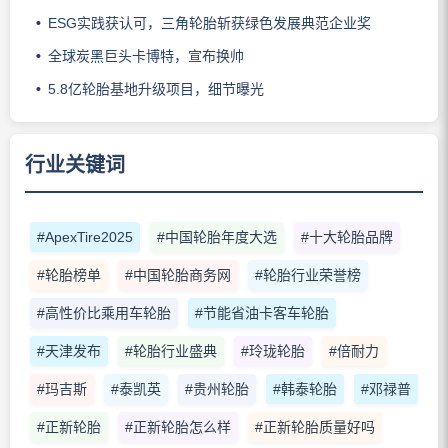
ESG实践获认可，三角轮胎斩获绿色发展典范企业奖
全球炭黑巨头卡博特，宣布换帅
5.8亿轮胎基地升级项目，细节曝光
行业关键词
#ApexTire2025
#中国轮胎年度大选
#十大轮胎品牌
#轮胎榜单
#中国轮胎商务网
#轮胎行业荣誉榜
#高性价比乘用车轮胎
#节能省油卡客车轮胎
#天津发布
#轮胎行业盛典
#玲珑轮胎
#倍耐力
#玛吉斯
#泰凯英
#贵州轮胎
#韩泰轮胎
#邓禄普
#正新轮胎
#正新轮胎怎么样
#正新轮胎质量好吗