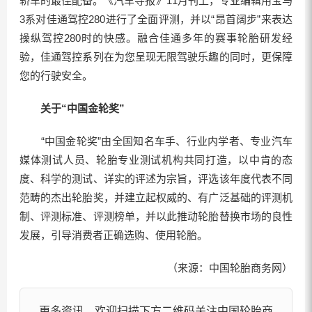
轿车的最佳配备。《汽车导报》11月刊上，专业编辑用宝马
3系对佳通驾控280进行了全面评测，并以“昂首阔步”来表达
操纵驾控280时的快感。融合佳通多年的赛事轮胎研发经
验，佳通驾控系列在为您呈现无限驾驶乐趣的同时，更保障
您的行驶安全。
关于“中国金轮奖”
“中国金轮奖”由全国知名车手、行业内学者、专业汽车
媒体测试人员、轮胎专业测试机构共同打造，以中肯的态
度、科学的测试、详实的评述为宗旨，评选该年度代表不同
范畴的杰出轮胎奖，并建立起权威的、有广泛基础的评测机
制、评测标准、评测榜单，并以此推动轮胎替换市场的良性
发展，引导消费者正确选购、使用轮胎。
（来源：中国轮胎商务网）
更多资讯，欢迎扫描下方二维码关注中国轮胎商