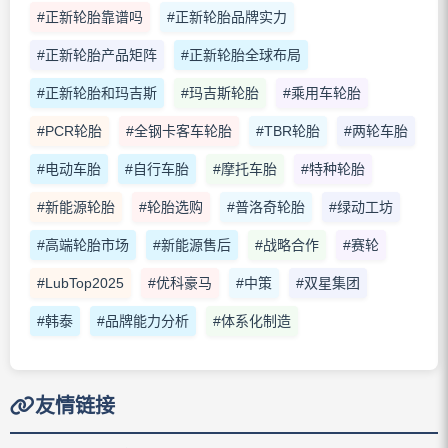
#正新轮胎靠谱吗
#正新轮胎品牌实力
#正新轮胎产品矩阵
#正新轮胎全球布局
#正新轮胎和玛吉斯
#玛吉斯轮胎
#乘用车轮胎
#PCR轮胎
#全钢卡客车轮胎
#TBR轮胎
#两轮车胎
#电动车胎
#自行车胎
#摩托车胎
#特种轮胎
#新能源轮胎
#轮胎选购
#普洛奇轮胎
#绿动工坊
#高端轮胎市场
#新能源售后
#战略合作
#赛轮
#LubTop2025
#优科豪马
#中策
#双星集团
#韩泰
#品牌能力分析
#体系化制造
友情链接