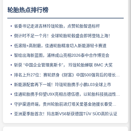
轮胎热点排行榜
省委书记走进吉林玲珑轮胎，点赞轮胎智造标杆
倒计时不足一个月！全球轮胎轮毂盛会即将登陆上海！
低滚阻+高耐磨，佳通轮胎精准切入新能源轻卡赛道
智绘出海新蓝图，浦林成山亮相2026泰中合作博览会
斩获 “中国企业管理奥斯卡”， 玲珑轮胎蝉联 BMC 大奖
排名上升27位：赛轮跻身《财富》中国500强背后的增长逻辑
新能源配套再下一城！玲珑轮胎携手小鹏L03全球上市
佳通轮胎携手仰望U9X亮相古德伍德，以轮胎科技挑战性能边界
守护渠道终端，贵州轮胎前进灯塔关爱基金驰援长春受灾门店
亚洲夏季胎首次！玛吉斯VS6斩获德国TÜV SÜD高阶认证