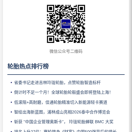
微信公众号二维码
轮胎热点排行榜
省委书记走进吉林玲珑轮胎，点赞轮胎智造标杆
倒计时不足一个月！全球轮胎轮毂盛会即将登陆上海！
低滚阻+高耐磨，佳通轮胎精准切入新能源轻卡赛道
智绘出海新蓝图，浦林成山亮相2026泰中合作博览会
斩获 “中国企业管理奥斯卡”， 玲珑轮胎蝉联 BMC 大奖
排名上升27位：赛轮跻身《财富》中国500强背后的增长逻辑