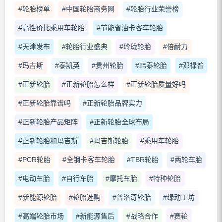
#轮胎榜单
#中国轮胎商务网
#轮胎行业荣誉榜
#高性价比乘用车轮胎
#节能省油卡客车轮胎
#天津发布
#轮胎行业盛典
#玲珑轮胎
#倍耐力
#玛吉斯
#泰凯英
#贵州轮胎
#韩泰轮胎
#邓禄普
#正新轮胎
#正新轮胎怎么样
#正新轮胎质量好吗
#正新轮胎靠谱吗
#正新轮胎品牌实力
#正新轮胎产品矩阵
#正新轮胎全球布局
#正新轮胎和玛吉斯
#玛吉斯轮胎
#乘用车轮胎
#PCR轮胎
#全钢卡客车轮胎
#TBR轮胎
#两轮车胎
#电动车胎
#自行车胎
#摩托车胎
#特种轮胎
#新能源轮胎
#轮胎选购
#普洛奇轮胎
#绿动工坊
#高端轮胎市场
#新能源售后
#战略合作
#赛轮