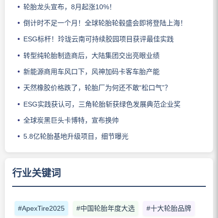
轮胎龙头宣布，8月起涨10%！
倒计时不足一个月！全球轮胎轮毂盛会即将登陆上海！
ESG标杆！玲珑云南可持续胶园项目获评最佳实践
转型纯轮胎制造商后，大陆集团交出亮眼业绩
新能源商用车风口下，风神加码卡客车胎产能
天然橡胶价格跌了，轮胎厂为何还不敢“松口气”？
ESG实践获认可，三角轮胎斩获绿色发展典范企业奖
全球炭黑巨头卡博特，宣布换帅
5.8亿轮胎基地升级项目，细节曝光
行业关键词
#ApexTire2025
#中国轮胎年度大选
#十大轮胎品牌