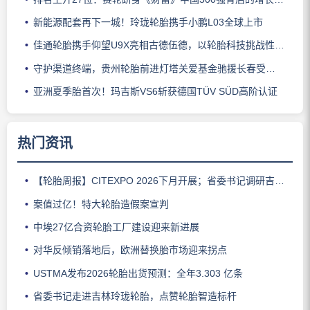
新能源配套再下一城！玲珑轮胎携手小鹏L03全球上市
佳通轮胎携手仰望U9X亮相古德伍德，以轮胎科技挑战性能边界
守护渠道终端，贵州轮胎前进灯塔关爱基金驰援长春受灾门店
亚洲夏季胎首次！玛吉斯VS6斩获德国TÜV SÜD高阶认证
热门资讯
【轮胎周报】CITEXPO 2026下月开展；省委书记调研吉林玲珑；佳通推出新能源轻卡轮胎；三角轮胎斩获大奖；中策宣布涨价
案值过亿！特大轮胎造假案宣判
中埃27亿合资轮胎工厂建设迎来新进展
对华反倾销落地后，欧洲替换胎市场迎来拐点
USTMA发布2026轮胎出货预测：全年3.303 亿条
省委书记走进吉林玲珑轮胎，点赞轮胎智造标杆