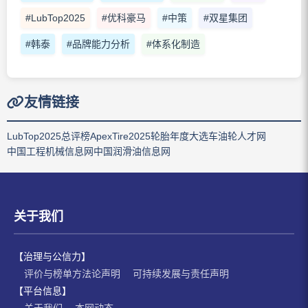
#LubTop2025
#优科豪马
#中策
#双星集团
#韩泰
#品牌能力分析
#体系化制造
友情链接
LubTop2025总评榜
ApexTire2025轮胎年度大选
车油轮人才网
中国工程机械信息网
中国润滑油信息网
关于我们
【治理与公信力】
评价与榜单方法论声明
可持续发展与责任声明
【平台信息】
关于我们
本网动态