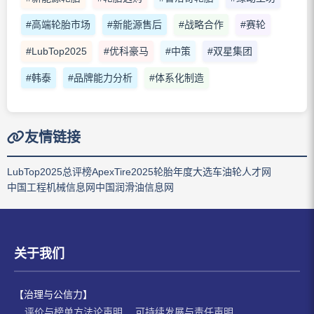
#高端轮胎市场
#新能源售后
#战略合作
#赛轮
#LubTop2025
#优科豪马
#中策
#双星集团
#韩泰
#品牌能力分析
#体系化制造
友情链接
LubTop2025总评榜
ApexTire2025轮胎年度大选
车油轮人才网
中国工程机械信息网
中国润滑油信息网
关于我们
【治理与公信力】
评价与榜单方法论声明
可持续发展与责任声明