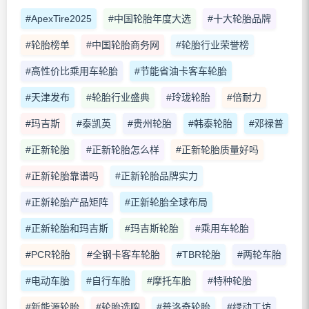
#ApexTire2025
#中国轮胎年度大选
#十大轮胎品牌
#轮胎榜单
#中国轮胎商务网
#轮胎行业荣誉榜
#高性价比乘用车轮胎
#节能省油卡客车轮胎
#天津发布
#轮胎行业盛典
#玲珑轮胎
#倍耐力
#玛吉斯
#泰凯英
#贵州轮胎
#韩泰轮胎
#邓禄普
#正新轮胎
#正新轮胎怎么样
#正新轮胎质量好吗
#正新轮胎靠谱吗
#正新轮胎品牌实力
#正新轮胎产品矩阵
#正新轮胎全球布局
#正新轮胎和玛吉斯
#玛吉斯轮胎
#乘用车轮胎
#PCR轮胎
#全钢卡客车轮胎
#TBR轮胎
#两轮车胎
#电动车胎
#自行车胎
#摩托车胎
#特种轮胎
#新能源轮胎
#轮胎选购
#普洛奇轮胎
#绿动工坊