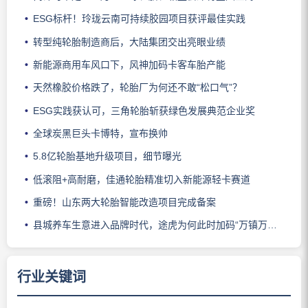
ESG标杆！玲珑云南可持续胶园项目获评最佳实践
转型纯轮胎制造商后，大陆集团交出亮眼业绩
新能源商用车风口下，风神加码卡客车胎产能
天然橡胶价格跌了，轮胎厂为何还不敢“松口气”？
ESG实践获认可，三角轮胎斩获绿色发展典范企业奖
全球炭黑巨头卡博特，宣布换帅
5.8亿轮胎基地升级项目，细节曝光
低滚阻+高耐磨，佳通轮胎精准切入新能源轻卡赛道
重磅！山东两大轮胎智能改造项目完成备案
县城养车生意进入品牌时代，途虎为何此时加码“万镇万店”？
行业关键词