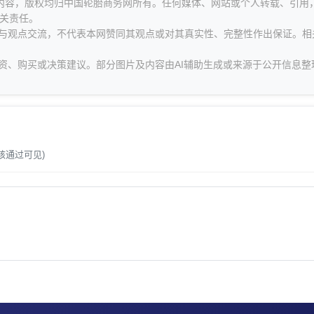
等内容，版权均归中国轮胎商务网所有。任何媒体、网站或个人转载、引用
关责任。
息与观点交流，不代表本网赞同其观点或对其真实性、完整性作出保证。相
资、购买或决策建议。部分图片及内容由AI辅助生成或来源于公开信息整
。
核通过可见)