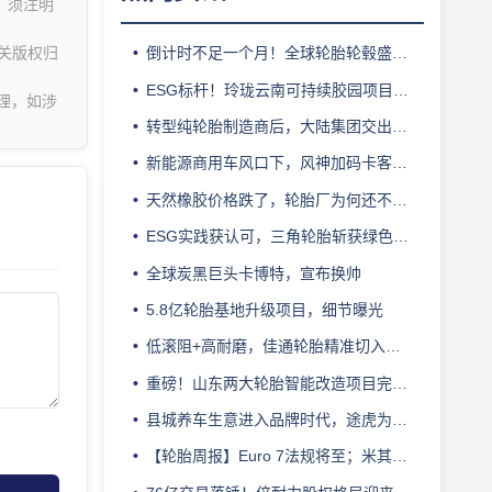
，须注明
关版权归
倒计时不足一个月！全球轮胎轮毂盛会即将登陆上海！
ESG标杆！玲珑云南可持续胶园项目获评最佳实践
理，如涉
转型纯轮胎制造商后，大陆集团交出亮眼业绩
新能源商用车风口下，风神加码卡客车胎产能
天然橡胶价格跌了，轮胎厂为何还不敢“松口气”？
ESG实践获认可，三角轮胎斩获绿色发展典范企业奖
全球炭黑巨头卡博特，宣布换帅
5.8亿轮胎基地升级项目，细节曝光
低滚阻+高耐磨，佳通轮胎精准切入新能源轻卡赛道
重磅！山东两大轮胎智能改造项目完成备案
县城养车生意进入品牌时代，途虎为何此时加码“万镇万店”？
【轮胎周报】Euro 7法规将至；米其林上半年营收超千亿；倍耐力上半年盈利稳增；龙星炭黑斩获欧洲近万吨订单