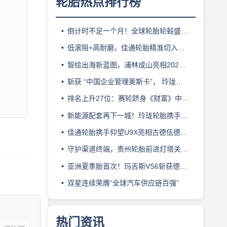
轮胎热点排行榜
倒计时不足一个月！全球轮胎轮毂盛会即将登陆上海！
低滚阻+高耐磨，佳通轮胎精准切入新能源轻卡赛道
智绘出海新蓝图，浦林成山亮相2026泰中合作博览会
斩获 “中国企业管理奥斯卡”， 玲珑轮胎蝉联 BMC 大奖
排名上升27位：赛轮跻身《财富》中国500强背后的增长逻辑
新能源配套再下一城！玲珑轮胎携手小鹏L03全球上市
佳通轮胎携手仰望U9X亮相古德伍德，以轮胎科技挑战性能边界
守护渠道终端，贵州轮胎前进灯塔关爱基金驰援长春受灾门店
亚洲夏季胎首次！玛吉斯VS6斩获德国TÜV SÜD高阶认证
双星连续荣膺“全球汽车供应链百强”
热门资讯