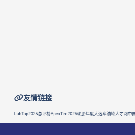
友情链接
LubTop2025总评榜
ApexTire2025轮胎年度大选
车油轮人才网
中