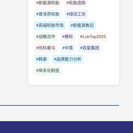
#新能源轮胎
#轮胎选购
#普洛奇轮胎
#绿动工坊
#高端轮胎市场
#新能源售后
#战略合作
#赛轮
#LubTop2025
#优科豪马
#中策
#双星集团
#韩泰
#品牌能力分析
#体系化制造