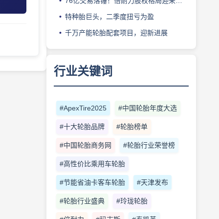
76亿交易落锤！倍耐力股权格局迎来重塑
特种胎巨头，二季度扭亏为盈
千万产能轮胎配套项目，迎新进展
行业关键词
#ApexTire2025
#中国轮胎年度大选
#十大轮胎品牌
#轮胎榜单
#中国轮胎商务网
#轮胎行业荣誉榜
#高性价比乘用车轮胎
#节能省油卡客车轮胎
#天津发布
#轮胎行业盛典
#玲珑轮胎