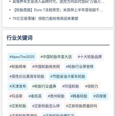
县城养车生意进入品牌时代，途虎为何此时加码“万镇万店”？
【轮胎周报】Euro 7法规将至；米其林上半年营收超千亿；倍耐力上半年盈利稳增；龙星炭黑斩获欧洲近万吨订单
76亿交易落锤！倍耐力股权格局迎来重塑
行业关键词
#ApexTire2025
#中国轮胎年度大选
#十大轮胎品牌
#轮胎榜单
#中国轮胎商务网
#轮胎行业荣誉榜
#高性价比乘用车轮胎
#节能省油卡客车轮胎
#天津发布
#轮胎行业盛典
#玲珑轮胎
#倍耐力
#玛吉斯
#泰凯英
#贵州轮胎
#韩泰轮胎
#邓禄普
#正新轮胎
#正新轮胎怎么样
#正新轮胎质量好吗
#正新轮胎靠谱吗
#正新轮胎品牌实力