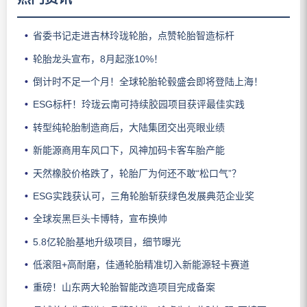
省委书记走进吉林玲珑轮胎，点赞轮胎智造标杆
轮胎龙头宣布，8月起涨10%！
倒计时不足一个月！全球轮胎轮毂盛会即将登陆上海！
ESG标杆！玲珑云南可持续胶园项目获评最佳实践
转型纯轮胎制造商后，大陆集团交出亮眼业绩
新能源商用车风口下，风神加码卡客车胎产能
天然橡胶价格跌了，轮胎厂为何还不敢“松口气”？
ESG实践获认可，三角轮胎斩获绿色发展典范企业奖
全球炭黑巨头卡博特，宣布换帅
5.8亿轮胎基地升级项目，细节曝光
低滚阻+高耐磨，佳通轮胎精准切入新能源轻卡赛道
重磅！山东两大轮胎智能改造项目完成备案