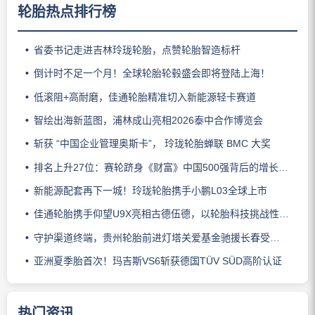
轮胎热点排行榜
省委书记走进吉林玲珑轮胎，点赞轮胎智造标杆
倒计时不足一个月！全球轮胎轮毂盛会即将登陆上海！
低滚阻+高耐磨，佳通轮胎精准切入新能源轻卡赛道
智绘出海新蓝图，浦林成山亮相2026泰中合作博览会
斩获 “中国企业管理奥斯卡”， 玲珑轮胎蝉联 BMC 大奖
排名上升27位：赛轮跻身《财富》中国500强背后的增长逻辑
新能源配套再下一城！玲珑轮胎携手小鹏L03全球上市
佳通轮胎携手仰望U9X亮相古德伍德，以轮胎科技挑战性能边界
守护渠道终端，贵州轮胎前进灯塔关爱基金驰援长春受灾门店
亚洲夏季胎首次！玛吉斯VS6斩获德国TÜV SÜD高阶认证
热门资讯