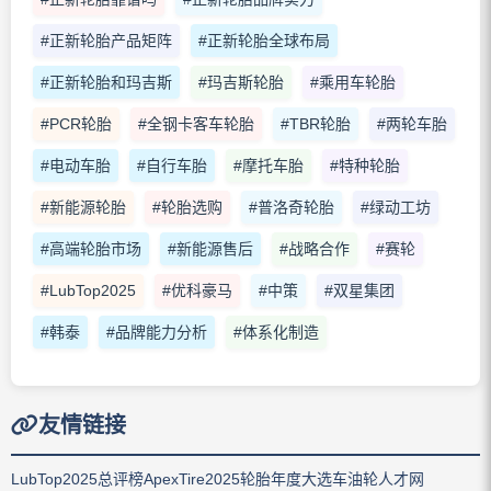
#正新轮胎产品矩阵
#正新轮胎全球布局
#正新轮胎和玛吉斯
#玛吉斯轮胎
#乘用车轮胎
#PCR轮胎
#全钢卡客车轮胎
#TBR轮胎
#两轮车胎
#电动车胎
#自行车胎
#摩托车胎
#特种轮胎
#新能源轮胎
#轮胎选购
#普洛奇轮胎
#绿动工坊
#高端轮胎市场
#新能源售后
#战略合作
#赛轮
#LubTop2025
#优科豪马
#中策
#双星集团
#韩泰
#品牌能力分析
#体系化制造
友情链接
LubTop2025总评榜
ApexTire2025轮胎年度大选
车油轮人才网