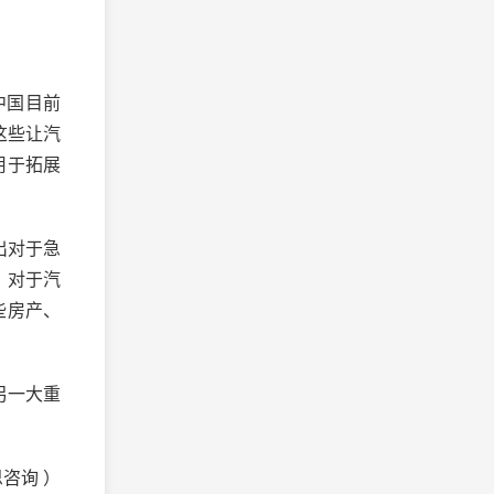
中国目前
这些让汽
用于拓展
出对于急
，对于汽
些房产、
另一大重
咨询 ）