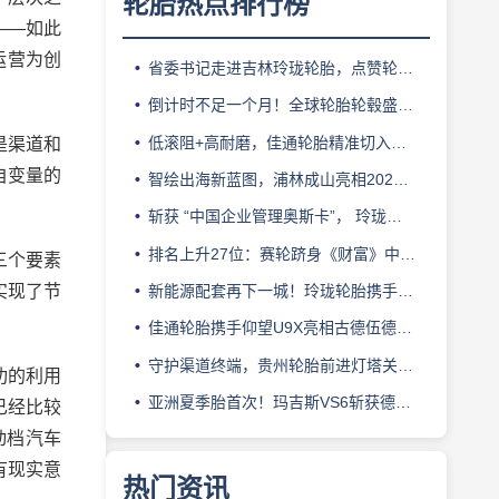
轮胎热点排行榜
——如此
运营为创
省委书记走进吉林玲珑轮胎，点赞轮胎智造标杆
倒计时不足一个月！全球轮胎轮毂盛会即将登陆上海！
低滚阻+高耐磨，佳通轮胎精准切入新能源轻卡赛道
是渠道和
自变量的
智绘出海新蓝图，浦林成山亮相2026泰中合作博览会
斩获 “中国企业管理奥斯卡”， 玲珑轮胎蝉联 BMC 大奖
排名上升27位：赛轮跻身《财富》中国500强背后的增长逻辑
三个要素
实现了节
新能源配套再下一城！玲珑轮胎携手小鹏L03全球上市
佳通轮胎携手仰望U9X亮相古德伍德，以轮胎科技挑战性能边界
守护渠道终端，贵州轮胎前进灯塔关爱基金驰援长春受灾门店
功的利用
亚洲夏季胎首次！玛吉斯VS6斩获德国TÜV SÜD高阶认证
已经比较
动档汽车
有现实意
热门资讯