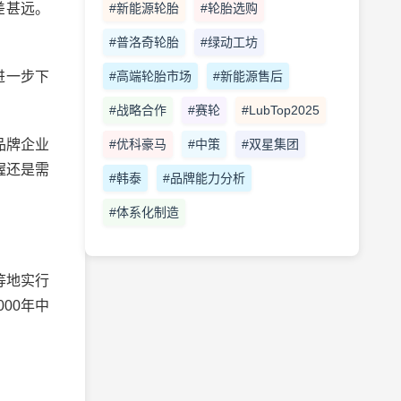
#新能源轮胎
#轮胎选购
差甚远。
#普洛奇轮胎
#绿动工坊
#高端轮胎市场
#新能源售后
进一步下
#战略合作
#赛轮
#LubTop2025
#优科豪马
#中策
#双星集团
品牌企业
握还是需
#韩泰
#品牌能力分析
#体系化制造
等地实行
00年中