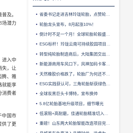
省委书记走进吉林玲珑轮胎，点赞轮胎智造标杆
量普及。
市场潜力
轮胎龙头宣布，8月起涨10%！
倒计时不足一个月！全球轮胎轮毂盛会即将登陆上海！
ESG标杆！玲珑云南可持续胶园项目获评最佳实践
转型纯轮胎制造商后，大陆集团交出亮眼业绩
。进入中
新能源商用车风口下，风神加码卡客车胎产能
消失，让
天然橡胶价格跌了，轮胎厂为何还不敢“松口气”？
迈腾、雅
ESG实践获认可，三角轮胎斩获绿色发展典范企业奖
格就能享
分消费者
全球炭黑巨头卡博特，宣布换帅
5.8亿轮胎基地升级项目，细节曝光
低滚阻+高耐磨，佳通轮胎精准切入新能源轻卡赛道
于中国市
重磅！山东两大轮胎智能改造项目完成备案
提供了更