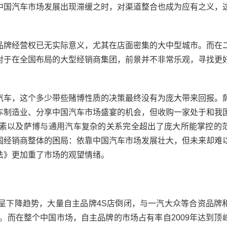
中国汽车市场发展出现滞缓之时，对渠道整合也成为应有之义，
牌经营权已无实际意义，尤其在店面密集的大中型城市。而在
对于在全国布局的大型经销商集团，前景并不非常乐观，寻找更
车，这个多少带些赌博性质的决策最终没有为庞大带来回报。
车制造业、分享中国汽车市场盛宴的机会，但收购一家处于和我
素以及萨博与通用汽车复杂的关系完全超出了庞大所能掌控的
国经销商整体的困局：依靠中国汽车市场发展壮大，但未来却难
法》更加重了市场的观望情绪。
下降趋势，大量自主品牌4S店倒闭，与一汽大众等合资品牌
。而在整个中国市场，自主品牌的市场占有率自2009年达到顶