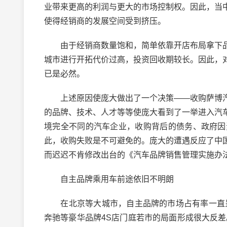
业带来更高的利润与更大的市场控制权。因此，当
使得经销商的发展空间受到挤压。
由于经销商数量饱和，简单依靠开店布局拿下品
城市进行开拓代价过高，投资回收期较长。因此，
已是必然。
上述原因使庞大做出了一个决策——收购萨博汽
的品牌、技术、人才等等使庞大看到了一举进入汽
境完全不同的汽车企业，收购背后的债务、政府因
此，收购失败是不可避免的。庞大的遭遇反应了中
而迟迟不肯修改出台的《汽车品牌销售管理实施办
自主品牌乘用车前途依旧不明朗
在北京等大城市，自主品牌的市场占有率一直呈
奔驰等豪华品牌4S店门庭若市的局面形成很大反差