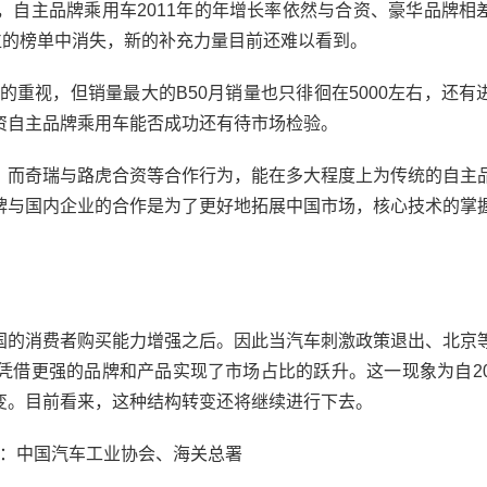
，自主品牌乘用车2011年的年增长率依然与合资、豪华品牌相
位的榜单中消失，新的补充力量目前还难以看到。
重视，但销量最大的B50月销量也只徘徊在5000左右，还有
资自主品牌乘用车能否成功还有待市场检验。
而奇瑞与路虎合资等合作行为，能在多大程度上为传统的自主
牌与国内企业的合作是为了更好地拓展中国市场，核心技术的掌
的消费者购买能力增强之后。因此当汽车刺激政策退出、北京
凭借更强的品牌和产品实现了市场占比的跃升。这一现象为自20
变。目前看来，这种结构转变还将继续进行下去。