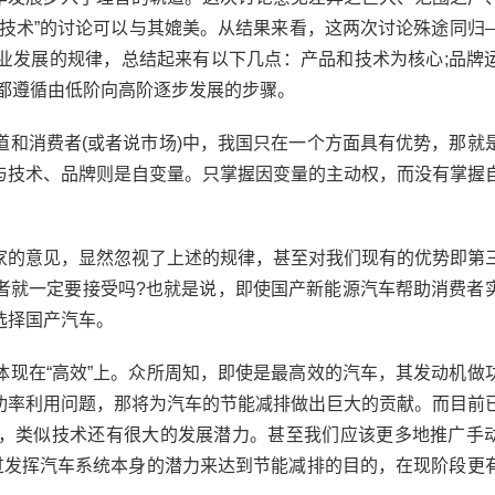
换技术”的讨论可以与其媲美。从结果来看，这两次讨论殊途同归
业发展的规律，总结起来有以下几点：产品和技术为核心;品牌
展都遵循由低阶向高阶逐步发展的步骤。
消费者(或者说市场)中，我国只在一个方面具有优势，那就
与技术、品牌则是自变量。只掌握因变量的主动权，而没有掌握
的意见，显然忽视了上述的规律，甚至对我们现有的优势即第
者就一定要接受吗?也就是说，即使国产新能源汽车帮助消费者
选择国产汽车。
在“高效”上。众所周知，即使是最高效的汽车，其发动机做
机功率利用问题，那将为汽车的节能减排做出巨大的贡献。而目前
，类似技术还有很大的发展潜力。甚至我们应该更多地推广手
通过发挥汽车系统本身的潜力来达到节能减排的目的，在现阶段更