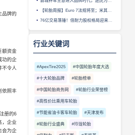
县城养车生意进入品牌时代，途虎为何此时加码“万镇万店”？
【轮胎周报】Euro 7法规将至；米其林上半年营收超千亿；倍耐力上半年盈利稳增；龙星炭黑斩获欧洲近万吨订单
主品牌的
76亿交易落锤！倍耐力股权格局迎来重塑
行业关键词
巨额资金
成功的企
#ApexTire2025
#中国轮胎年度大选
并不令人
#十大轮胎品牌
#轮胎榜单
#中国轮胎商务网
#轮胎行业荣誉榜
划依照丰
#高性价比乘用车轮胎
#节能省油卡客车轮胎
#天津发布
注册的6
高，企业
#轮胎行业盛典
#玲珑轮胎
也会为企