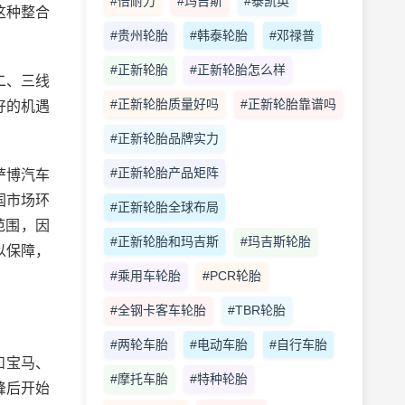
#倍耐力
#玛吉斯
#泰凯英
这种整合
#贵州轮胎
#韩泰轮胎
#邓禄普
#正新轮胎
#正新轮胎怎么样
二、三线
#正新轮胎质量好吗
#正新轮胎靠谱吗
好的机遇
#正新轮胎品牌实力
#正新轮胎产品矩阵
萨博汽车
国市场环
#正新轮胎全球布局
范围，因
#正新轮胎和玛吉斯
#玛吉斯轮胎
以保障，
#乘用车轮胎
#PCR轮胎
#全钢卡客车轮胎
#TBR轮胎
#两轮车胎
#电动车胎
#自行车胎
和宝马、
#摩托车胎
#特种轮胎
峰后开始