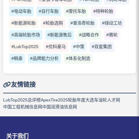
#电动车胎
#自行车胎
#摩托车胎
#特种轮胎
#新能源轮胎
#轮胎选购
#普洛奇轮胎
#绿动工坊
#高端轮胎市场
#新能源售后
#战略合作
#赛轮
#LubTop2025
#优科豪马
#中策
#双星集团
#韩泰
#品牌能力分析
#体系化制造
友情链接
LubTop2025总评榜
ApexTire2025轮胎年度大选
车油轮人才网
中国工程机械信息网
中国润滑油信息网
关于我们