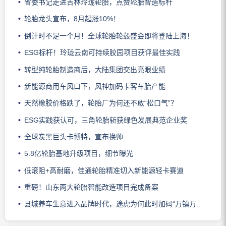
省委书记走进吉林玲珑轮胎，点赞轮胎智造标杆
轮胎龙头宣布，8月起涨10%！
倒计时不足一个月！全球轮胎轮毂盛会即将登陆上海！
ESG标杆！玲珑云南可持续胶园项目获评最佳实践
转型纯轮胎制造商后，大陆集团交出亮眼业绩
新能源商用车风口下，风神加码卡客车胎产能
天然橡胶价格跌了，轮胎厂为何还不敢“松口气”？
ESG实践获认可，三角轮胎斩获绿色发展典范企业奖
全球炭黑巨头卡博特，宣布换帅
5.8亿轮胎基地升级项目，细节曝光
低滚阻+高耐磨，佳通轮胎精准切入新能源轻卡赛道
重磅！山东两大轮胎智能改造项目完成备案
县城养车生意进入品牌时代，途虎为何此时加码“万镇万店”？