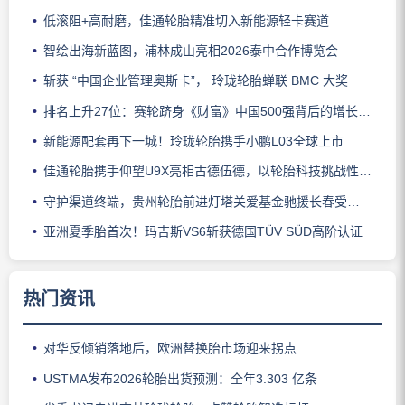
低滚阻+高耐磨，佳通轮胎精准切入新能源轻卡赛道
智绘出海新蓝图，浦林成山亮相2026泰中合作博览会
斩获 “中国企业管理奥斯卡”， 玲珑轮胎蝉联 BMC 大奖
排名上升27位：赛轮跻身《财富》中国500强背后的增长逻辑
新能源配套再下一城！玲珑轮胎携手小鹏L03全球上市
佳通轮胎携手仰望U9X亮相古德伍德，以轮胎科技挑战性能边界
守护渠道终端，贵州轮胎前进灯塔关爱基金驰援长春受灾门店
亚洲夏季胎首次！玛吉斯VS6斩获德国TÜV SÜD高阶认证
热门资讯
对华反倾销落地后，欧洲替换胎市场迎来拐点
USTMA发布2026轮胎出货预测：全年3.303 亿条