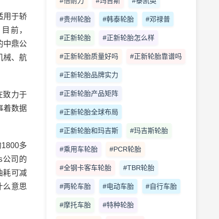
#倍耐力
#玛吉斯
#泰凯英
适用于轿
#贵州轮胎
#韩泰轮胎
#邓禄普
。目前，
#正新轮胎
#正新轮胎怎么样
的中鼎公
#正新轮胎质量好吗
#正新轮胎靠谱吗
机械、航
#正新轮胎品牌实力
#正新轮胎产品矩阵
在致力于
事着数据
#正新轮胎全球布局
#正新轮胎和玛吉斯
#玛吉斯轮胎
800多
#乘用车轮胎
#PCR轮胎
s公司的
#全钢卡客车轮胎
#TBR轮胎
油耗可减
#两轮车胎
#电动车胎
#自行车胎
什么意思
#摩托车胎
#特种轮胎