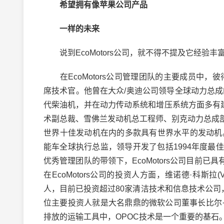
希望拥有像苹果公司产品
一样的未来
说到EcoMotors公司，就不得不提及它经验
在EcoMotors公司管理团队的主要成员中，彼得·霍夫
席技术官。他曾在大众/奥迪公司领导全球动力总
代柴油机，并在动力传动系统和增压系统方面多有建树。首
术副总裁、雪佛兰发动机总工程师、别克动力总成
世界十佳发动机在内的多款具有世界水平的发动机。总裁兼
能车全球执行总监，领导开发了包括1994年度
优秀管理团队的带领下，EcoMotors公司目前已
在EcoMotors公司的投资人方面，维诺德·科斯拉(
人，目前已投资超过80家清洁技术和信息技术公司，是著
位主要投资人就是大名鼎鼎的微软公司董事长比尔·盖茨
排放的运输工具中，OPOC技术是一个重要的基石。