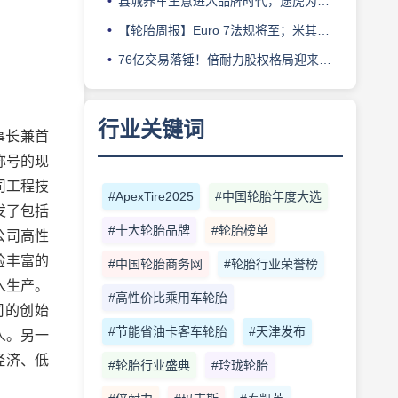
县城养车生意进入品牌时代，途虎为何此时加码“万镇万店”？
【轮胎周报】Euro 7法规将至；米其林上半年营收超千亿；倍耐力上半年盈利稳增；龙星炭黑斩获欧洲近万吨订单
76亿交易落锤！倍耐力股权格局迎来重塑
行业关键词
董事长兼首
称号的现
公司工程技
#ApexTire2025
#中国轮胎年度大选
发了包括
#十大轮胎品牌
#轮胎榜单
车公司高性
验丰富的
#中国轮胎商务网
#轮胎行业荣誉榜
入生产。
#高性价比乘用车轮胎
公司的创始
#节能省油卡客车轮胎
#天津发布
资人。另一
经济、低
#轮胎行业盛典
#玲珑轮胎