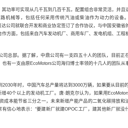
其功率可实现从几千瓦到几百千瓦，配置组合非常灵活，并且
道路机械等，包括任何采用传统汽油或柴油作为动力的设备
纳威司达公司就联合开发和商业协定签订了合作协议，与中国安徽省
合作方面，包括来自汽车发动机厂、商用车厂、发电机组、工程
。
rs公司总部。据了解，中鼎公司有一支四五十人的团队，目前正
也有一支由原EcoMotors公司海归博士率领的十几人的团队从
到2030年时，中国汽车总产量将达到3000万辆，如果要从目前的1
40个以上的发动机工厂。唐·朗克尔认为，如果用EcoMotor
厂投资成本能节省三分之一，未来新增产能产品的二氧化碳排放和
非常有信心地表示：“要建新厂就建OPOC工厂，建其他新厂就没