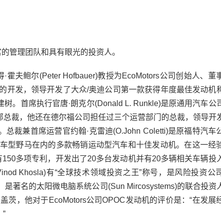
丰富的管理团队和具有眼光的投资人。
鲍尔(Peter Hofbauer)教授为EcoMotors公司创始人、
成的开发，领导开发了大众/奥迪公司第一款获得年度最佳发动机
席执行官唐·朗克尔(Donald L. Runkle)是原通用汽车
部总裁，他还在德尔福公司担任过三个运营部门的总裁，领导开
首席运营官约翰·克雷迪(O.John Coletti)是原福特汽
最佳车型野马在内的多款畅销运动型汽车和十佳发动机。在这一经
具有150多项专利，开发出了20多台发动机并有20多辆相关车辆投
Vinod Khosla)有“全球技术领域投资之王”称号，是风险投资
名的太阳微电脑系统公司(Sun Mircosystems)的联合投
，他对于EcoMotors公司OPOC发动机的评价是：“在发展
”