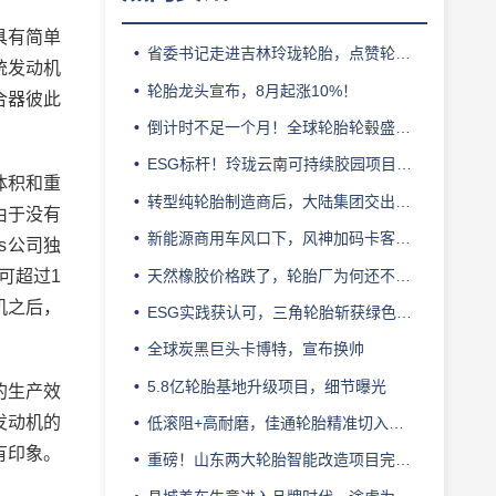
具有简单
省委书记走进吉林玲珑轮胎，点赞轮胎智造标杆
统发动机
轮胎龙头宣布，8月起涨10%！
合器彼此
倒计时不足一个月！全球轮胎轮毂盛会即将登陆上海！
ESG标杆！玲珑云南可持续胶园项目获评最佳实践
体积和重
转型纯轮胎制造商后，大陆集团交出亮眼业绩
由于没有
新能源商用车风口下，风神加码卡客车胎产能
s公司独
天然橡胶价格跌了，轮胎厂为何还不敢“松口气”？
可超过1
机之后，
ESG实践获认可，三角轮胎斩获绿色发展典范企业奖
全球炭黑巨头卡博特，宣布换帅
5.8亿轮胎基地升级项目，细节曝光
的生产效
发动机的
低滚阻+高耐磨，佳通轮胎精准切入新能源轻卡赛道
有印象。
重磅！山东两大轮胎智能改造项目完成备案