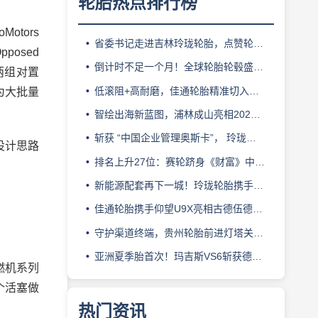
轮胎热点排行榜
tors
省委书记走进吉林玲珑轮胎，点赞轮胎智造标杆
posed
倒计时不足一个月！全球轮胎轮毂盛会即将登陆上海！
成两组对置
低滚阻+高耐磨，佳通轮胎精准切入新能源轻卡赛道
为大批量
智绘出海新蓝图，浦林成山亮相2026泰中合作博览会
斩获 “中国企业管理奥斯卡”， 玲珑轮胎蝉联 BMC 大奖
设计思路
排名上升27位：赛轮跻身《财富》中国500强背后的增长逻辑
新能源配套再下一城！玲珑轮胎携手小鹏L03全球上市
佳通轮胎携手仰望U9X亮相古德伍德，以轮胎科技挑战性能边界
守护渠道终端，贵州轮胎前进灯塔关爱基金驰援长春受灾门店
亚洲夏季胎首次！玛吉斯VS6斩获德国TÜV SÜD高阶认证
燃机系列
个活塞做
热门资讯