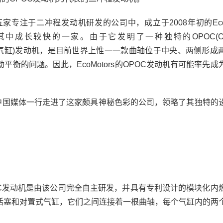
于二冲程发动机研发的公司中，成立于2008年初的EcoMo
rs公司)是其中成长较快的一家。由于它发明了一种独特的OPOC(Op
活塞、对置式气缸)发动机，是目前世界上惟一一款曲轴位于中央、两侧形
衡的问题。因此，EcoMotors的OPOC发动机有可能率先成
，中国媒体一行走进了这家颇具神秘色彩的公司，领略了其独特的
POC发动机是由该公司完全自主研发，并具有专利设计的模块化内
活塞和对置式气缸，它们之间连接着一根曲轴，每个气缸内的两