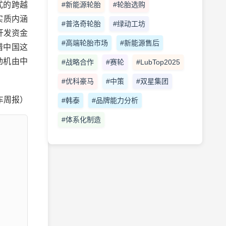
#新能源轮胎
#轮胎选购
式的跨越
实质内涵
#普洛奇轮胎
#绿动工坊
开发资金
#高端轮胎市场
#新能源售后
借中国这
动机由中
#战略合作
#赛轮
#LubTop2025
#优科豪马
#中策
#双星集团
车周报）
#韩泰
#品牌能力分析
#体系化制造