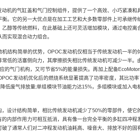
动机的气缸盖和气门控制组件，提供了一个高效、小巧紧凑和
平衡。它的另一大优点是在加工工艺和大多数零部件上可承继传
、乙醇等传统燃料，在此基础上还可灵活增加模块，通过电控离
从而实现混合动力组合。
结构简单的优势，OPOC发动机仅相当于传统发动机一半的
非常低的活塞侧向力，其摩擦损失相比传统发动机可减少一半。
应的气门机构，又可节省5%的能量损失。再加上配备EcoMotor
OPOC发动机优化后的燃烧系统显著提高了功率密度，其比功率
耗并降低废气排放量;单组模块节油能力达15%，多组模块或加入电
，设计结构简单，相比传统发动机减少了50%的零部件，使它
所有的内部作用力可相互抵消，具有像一台完全平衡的多缸四冲程
打破了通常人们对二冲程发动机油耗高、噪音大、排放不好的固