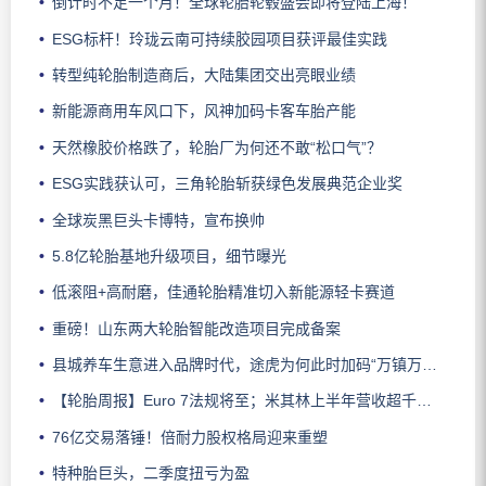
倒计时不足一个月！全球轮胎轮毂盛会即将登陆上海！
ESG标杆！玲珑云南可持续胶园项目获评最佳实践
转型纯轮胎制造商后，大陆集团交出亮眼业绩
新能源商用车风口下，风神加码卡客车胎产能
天然橡胶价格跌了，轮胎厂为何还不敢“松口气”？
ESG实践获认可，三角轮胎斩获绿色发展典范企业奖
全球炭黑巨头卡博特，宣布换帅
5.8亿轮胎基地升级项目，细节曝光
低滚阻+高耐磨，佳通轮胎精准切入新能源轻卡赛道
重磅！山东两大轮胎智能改造项目完成备案
县城养车生意进入品牌时代，途虎为何此时加码“万镇万店”？
【轮胎周报】Euro 7法规将至；米其林上半年营收超千亿；倍耐力上半年盈利稳增；龙星炭黑斩获欧洲近万吨订单
76亿交易落锤！倍耐力股权格局迎来重塑
特种胎巨头，二季度扭亏为盈