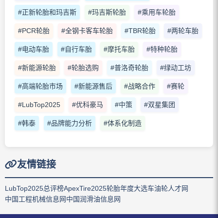
#正新轮胎和玛吉斯
#玛吉斯轮胎
#乘用车轮胎
#PCR轮胎
#全钢卡客车轮胎
#TBR轮胎
#两轮车胎
#电动车胎
#自行车胎
#摩托车胎
#特种轮胎
#新能源轮胎
#轮胎选购
#普洛奇轮胎
#绿动工坊
#高端轮胎市场
#新能源售后
#战略合作
#赛轮
#LubTop2025
#优科豪马
#中策
#双星集团
#韩泰
#品牌能力分析
#体系化制造
友情链接
LubTop2025总评榜
ApexTire2025轮胎年度大选
车油轮人才网
中国工程机械信息网
中国润滑油信息网