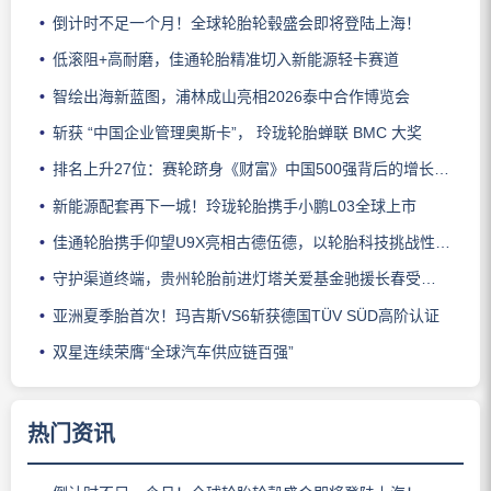
倒计时不足一个月！全球轮胎轮毂盛会即将登陆上海！
低滚阻+高耐磨，佳通轮胎精准切入新能源轻卡赛道
智绘出海新蓝图，浦林成山亮相2026泰中合作博览会
斩获 “中国企业管理奥斯卡”， 玲珑轮胎蝉联 BMC 大奖
排名上升27位：赛轮跻身《财富》中国500强背后的增长逻辑
新能源配套再下一城！玲珑轮胎携手小鹏L03全球上市
佳通轮胎携手仰望U9X亮相古德伍德，以轮胎科技挑战性能边界
守护渠道终端，贵州轮胎前进灯塔关爱基金驰援长春受灾门店
亚洲夏季胎首次！玛吉斯VS6斩获德国TÜV SÜD高阶认证
双星连续荣膺“全球汽车供应链百强”
热门资讯