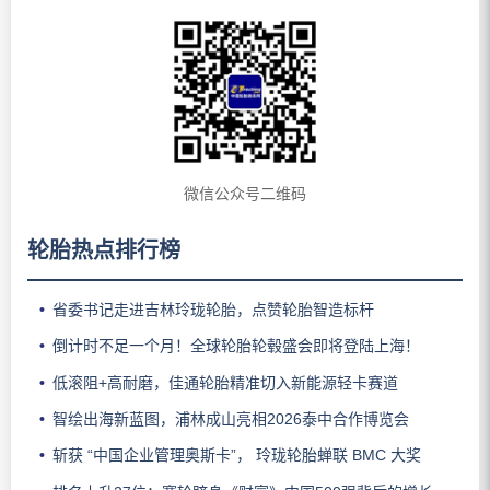
微信公众号二维码
轮胎热点排行榜
省委书记走进吉林玲珑轮胎，点赞轮胎智造标杆
倒计时不足一个月！全球轮胎轮毂盛会即将登陆上海！
低滚阻+高耐磨，佳通轮胎精准切入新能源轻卡赛道
智绘出海新蓝图，浦林成山亮相2026泰中合作博览会
斩获 “中国企业管理奥斯卡”， 玲珑轮胎蝉联 BMC 大奖