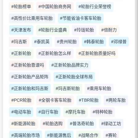
#轮胎榜单
#中国轮胎商务网
#轮胎行业荣誉榜
#高性价比乘用车轮胎
#节能省油卡客车轮胎
#天津发布
#轮胎行业盛典
#玲珑轮胎
#倍耐力
#玛吉斯
#泰凯英
#贵州轮胎
#韩泰轮胎
#邓禄普
#正新轮胎
#正新轮胎怎么样
#正新轮胎质量好吗
#正新轮胎靠谱吗
#正新轮胎品牌实力
#正新轮胎产品矩阵
#正新轮胎全球布局
#正新轮胎和玛吉斯
#玛吉斯轮胎
#乘用车轮胎
#PCR轮胎
#全钢卡客车轮胎
#TBR轮胎
#两轮车胎
#电动车胎
#自行车胎
#摩托车胎
#特种轮胎
#新能源轮胎
#轮胎选购
#普洛奇轮胎
#绿动工坊
#高端轮胎市场
#新能源售后
#战略合作
#赛轮