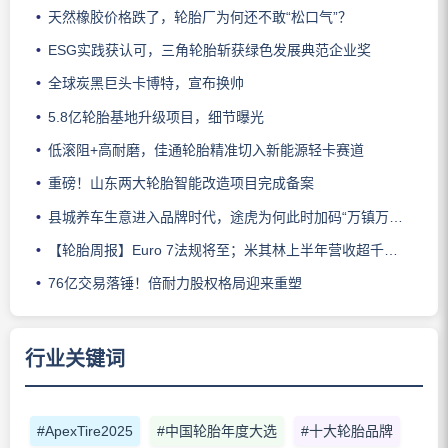
天然橡胶价格跌了，轮胎厂为何还不敢“松口气”？
ESG实践获认可，三角轮胎斩获绿色发展典范企业奖
全球炭黑巨头卡博特，宣布换帅
5.8亿轮胎基地升级项目，细节曝光
低滚阻+高耐磨，佳通轮胎精准切入新能源轻卡赛道
重磅！山东两大轮胎智能改造项目完成备案
县城养车生意进入品牌时代，途虎为何此时加码“万镇万店”？
【轮胎周报】Euro 7法规将至；米其林上半年营收超千亿；倍耐力上半年盈利稳增；龙星炭黑斩获欧洲近万吨订单
76亿交易落锤！倍耐力股权格局迎来重塑
行业关键词
#ApexTire2025
#中国轮胎年度大选
#十大轮胎品牌