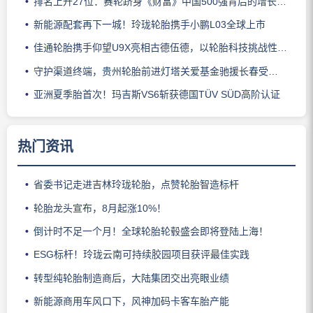
排名上升27位：赛轮跻身《财富》中国500强背后的增长逻辑
新能源配套再下一城！玲珑轮胎携手小鹏L03全球上市
佳通轮胎携手仰望U9X亮相古德伍德，以轮胎科技挑战性能边界
守护渠道终端，贵州轮胎前进灯塔关爱基金驰援长春受灾门店
亚洲夏季胎首次！玛吉斯VS6斩获德国TÜV SÜD高阶认证
热门资讯
省委书记走进吉林玲珑轮胎，点赞轮胎智造标杆
轮胎龙头宣布，8月起涨10%！
倒计时不足一个月！全球轮胎轮毂盛会即将登陆上海！
ESG标杆！玲珑云南可持续胶园项目获评最佳实践
转型纯轮胎制造商后，大陆集团交出亮眼业绩
新能源商用车风口下，风神加码卡客车胎产能