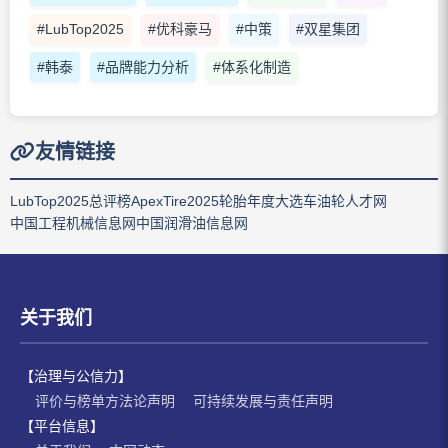
#LubTop2025
#优科豪马
#中策
#双星集团
#韩泰
#品牌能力分析
#体系化制造
友情链接
LubTop2025总评榜
ApexTire2025轮胎年度大选
车油轮人才网
中国工程机械信息网
中国润滑油信息网
关于我们
【治理与公信力】
评价与榜单方法论声明
可持续发展与责任声明
【平台信息】