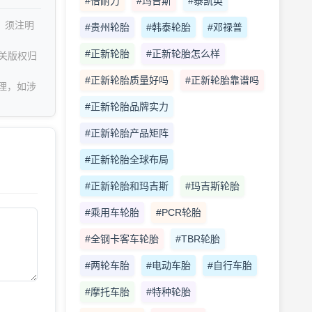
#倍耐力
#玛吉斯
#泰凯英
，须注明
#贵州轮胎
#韩泰轮胎
#邓禄普
#正新轮胎
#正新轮胎怎么样
关版权归
#正新轮胎质量好吗
#正新轮胎靠谱吗
理，如涉
#正新轮胎品牌实力
#正新轮胎产品矩阵
#正新轮胎全球布局
#正新轮胎和玛吉斯
#玛吉斯轮胎
#乘用车轮胎
#PCR轮胎
#全钢卡客车轮胎
#TBR轮胎
#两轮车胎
#电动车胎
#自行车胎
#摩托车胎
#特种轮胎