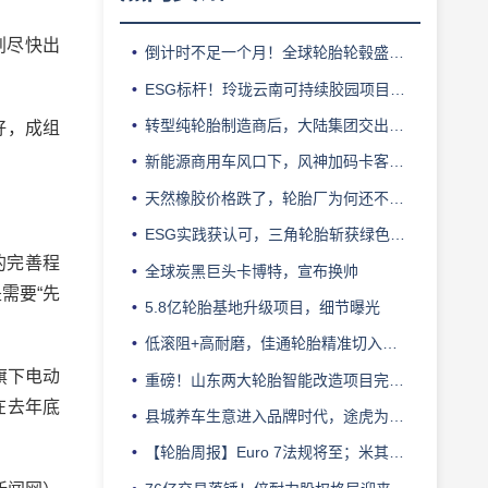
划尽快出
倒计时不足一个月！全球轮胎轮毂盛会即将登陆上海！
ESG标杆！玲珑云南可持续胶园项目获评最佳实践
转型纯轮胎制造商后，大陆集团交出亮眼业绩
好，成组
新能源商用车风口下，风神加码卡客车胎产能
天然橡胶价格跌了，轮胎厂为何还不敢“松口气”？
ESG实践获认可，三角轮胎斩获绿色发展典范企业奖
的完善程
全球炭黑巨头卡博特，宣布换帅
需要“先
5.8亿轮胎基地升级项目，细节曝光
低滚阻+高耐磨，佳通轮胎精准切入新能源轻卡赛道
旗下电动
重磅！山东两大轮胎智能改造项目完成备案
在去年底
县城养车生意进入品牌时代，途虎为何此时加码“万镇万店”？
【轮胎周报】Euro 7法规将至；米其林上半年营收超千亿；倍耐力上半年盈利稳增；龙星炭黑斩获欧洲近万吨订单