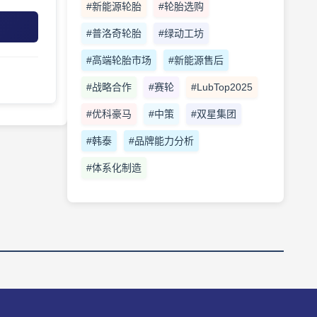
#新能源轮胎
#轮胎选购
#普洛奇轮胎
#绿动工坊
#高端轮胎市场
#新能源售后
#战略合作
#赛轮
#LubTop2025
#优科豪马
#中策
#双星集团
#韩泰
#品牌能力分析
#体系化制造