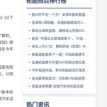
轮胎热点排行榜
倒计时不足一个月！全球轮胎轮毂盛会即将登陆上海！
》(以下
低滚阻+高耐磨，佳通轮胎精准切入新能源轻卡赛道
智绘出海新蓝图，浦林成山亮相2026泰中合作博览会
了解到，
斩获 “中国企业管理奥斯卡”， 玲珑轮胎蝉联 BMC 大奖
规划》修
排名上升27位：赛轮跻身《财富》中国500强背后的增长逻辑
将在今年
新能源配套再下一城！玲珑轮胎携手小鹏L03全球上市
佳通轮胎携手仰望U9X亮相古德伍德，以轮胎科技挑战性能边界
报国务院
守护渠道终端，贵州轮胎前进灯塔关爱基金驰援长春受灾门店
化，以快
亚洲夏季胎首次！玛吉斯VS6斩获德国TÜV SÜD高阶认证
双星连续荣膺“全球汽车供应链百强”
个版本的
源汽车试
热门资讯