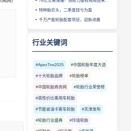
76亿交易落锤！倍耐力股权格局迎来重塑
新闻网）
特种胎巨头，二季度扭亏为盈
千万产能轮胎配套项目，迎新进展
行业关键词
#ApexTire2025
#中国轮胎年度大选
#十大轮胎品牌
#轮胎榜单
#中国轮胎商务网
#轮胎行业荣誉榜
#高性价比乘用车轮胎
#节能省油卡客车轮胎
#天津发布
#轮胎行业盛典
#玲珑轮胎