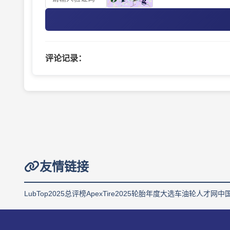
评论记录：
友情链接
LubTop2025总评榜
ApexTire2025轮胎年度大选
车油轮人才网
中